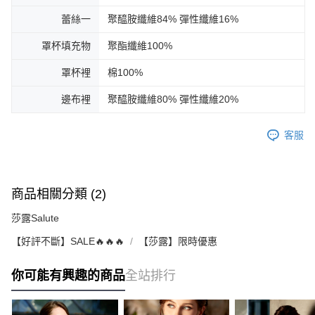
蕾絲一
聚醯胺纖維84% 彈性纖維16%
罩杯填充物
聚酯纖維100%
罩杯裡
棉100%
邊布裡
聚醯胺纖維80% 彈性纖維20%
客服
商品相關分類 (2)
莎露Salute
【好評不斷】SALE🔥🔥🔥
【莎露】限時優惠
你可能有興趣的商品
全站排行