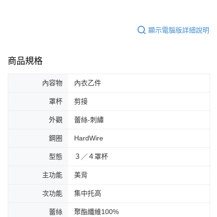
顯示電腦版詳細說明
商品規格
內容物
內衣乙件
罩杯
剪接
外觀
蕾絲-刺繡
鋼圈
HardWire
型態
３／４罩杯
主功能
美背
次功能
集中托高
蕾絲
聚酯纖維100%