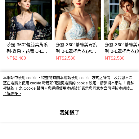
莎露-360°蕾絲美背系
莎露-360°蕾絲美背系
莎露-360°蕾絲
列-蝶戀‧花舞 C-E罩
列 B-E罩杯內衣(冰心
列 B-E罩杯內衣(
杯內衣(礦石灰)
藍) SB4473DC
黃) SB4473Y6
NT$2,480
NT$2,580
NT$2,580
SB4467F1
本網站中使用 cookie，欲查詢有關本網站使用 cookie 方式之詳情，及若您不希
熱門標籤
望在電腦上使用 cookie 時應如何變更電腦的 cookie 設定，請參閱本網站「
隱私
權條款
」之 Cookie 聲明。您繼續使用本網站即表示您同意本公司得按本網站使
用條款之 Cookie 聲明使用 cookie。
了解更多 >
我知道了