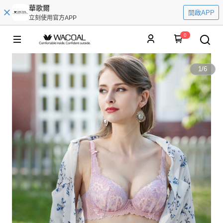
華歌爾
開啟APP
立刻使用官方APP
0
1
/
6