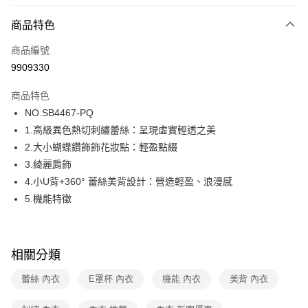
超商取貨付款
商品特色
LINE Pay
商品編號
街口支付
9909330
ATM付款
商品特色
運送方式
NO.SB4467-PQ
1.高級異色熱切刺繡蕾絲：呈現虛實輕透之美
全家取貨付款
2.大小蝴蝶鑽飾飾花妝點：輕盈點綴
每筆NT$80，滿NT$1,000(含以上)免運費
3.綺麗肩飾
付款後全家取貨
4.小U背+360° 蕾絲美背設計：營造輕盈、浪漫感
每筆NT$80，滿NT$1,000(含以上)免運費
5.機能特徵
7-11取貨付款
每筆NT$80，滿NT$1,000(含以上)免運費
相關分類
付款後7-11取貨
蕾絲 內衣
E罩杯 內衣
機能 內衣
美背 內衣
每筆NT$80，滿NT$1,000(含以上)免運費