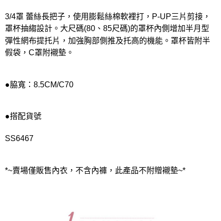
3/4罩 蕾絲長把子，使用膨鬆絲棉軟裡打，P-UP三片剪接，
罩杯抽縐設計。大尺碼(80、85尺碼)的罩杯內側增加半月型
彈性網布提托片，加強胸部側推及托高的機能。罩杯皆附半
假袋，C罩附襯墊。
●脇寬：8.5CM/C70
●搭配貨號
SS6467
*~賣場僅販售內衣，不含內褲，此產品不附贈襯墊~*