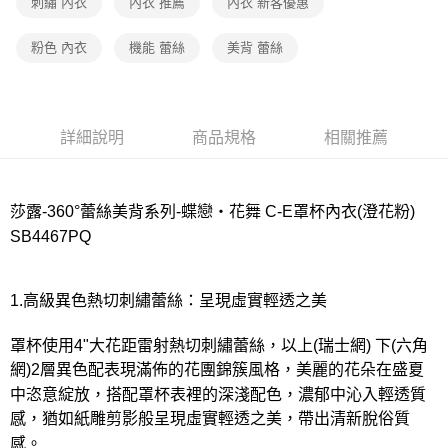
宅配
刺繡 內衣
內衣 推薦
內衣 新客優惠
每筆NT$80，滿NT$1,000(含以上)免運費
粉色 內衣
機能 蕾絲
美背 蕾絲
離島
每筆NT$220
付款後門市自取
詳細說明
商品規格
相關推薦
每筆NT$80，滿NT$1,000(含以上)免運費
莎露-360°蕾絲美背系列-蝶戀‧花舞 C-E罩杯內衣(澄花粉)
SB4467PQ
1.高級異色熱切刺繡蕾絲：呈現虛實輕透之美
罩杯使用4"大花距雷射熱切刺繡蕾絲，以上(瑞士網) 下(六角
網)2層異色配表現滿佈的花團錦簇風格，美麗的花朵在盛夏
中恣意綻放，搭配罩杯表裡的深淺配色，濃郁中沁入輕透質
感，猶如紙雕剪影般呈現虛實輕透之美，帶出清新脫俗質
感。