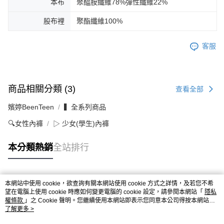
本布
聚醯胺纖維78%彈性纖維22%
股布裡
聚酯纖維100%
客服
商品相關分類 (3)
查看全部
嬪婷BeenTeen
▍全系列商品
🔍女性內褲
▷ 少女(學生)內褲
本分類熱銷
全站排行
本網站中使用 cookie，欲查詢有關本網站使用 cookie 方式之詳情，及若您不希
熱門標籤
望在電腦上使用 cookie 時應如何變更電腦的 cookie 設定，請參閱本網站「
隱私
權條款
」之 Cookie 聲明。您繼續使用本網站即表示您同意本公司得按本網站使
用條款之 Cookie 聲明使用 cookie。
了解更多 >