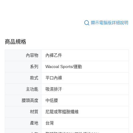
顯示電腦版詳細說明
商品規格
內容物
內褲乙件
系列
Wacoal Sports/運動
款式
平口內褲
主功能
吸濕排汗
腰頭高度
中低腰
材質
尼龍或聚醯胺纖維
產地
台灣