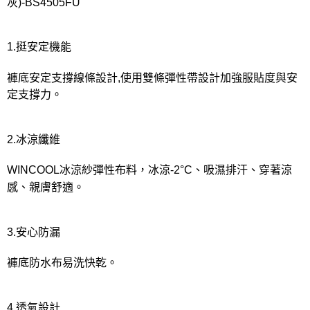
宅配
灰)-BS4505FU
每筆NT$80，滿NT$1,000(含以上)免運費
離島
1.挺安定機能
每筆NT$220
褲底安定支撐線條設計,使用雙條彈性帶設計加強服貼度與安
付款後門市自取
定支撐力。
每筆NT$80，滿NT$1,000(含以上)免運費
2.冰涼纖維
WINCOOL冰涼紗彈性布料，冰涼-2°C、吸濕排汗、穿著涼
感、親膚舒適。
3.安心防漏
褲底防水布易洗快乾。
4.透氣設計