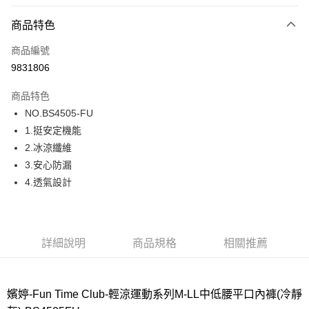
超商取貨付款
商品特色
LINE Pay
商品編號
街口支付
9831806
ATM付款
商品特色
運送方式
NO.BS4505-FU
1.挺安定機能
全家取貨付款
2.冰涼纖維
每筆NT$80，滿NT$1,000(含以上)免運費
3.安心防漏
付款後全家取貨
4.透氣設計
每筆NT$80，滿NT$1,000(含以上)免運費
7-11取貨付款
每筆NT$80，滿NT$1,000(含以上)免運費
詳細說明
商品規格
相關推薦
付款後7-11取貨
每筆NT$80，滿NT$1,000(含以上)免運費
嬪婷-Fun Time Club-輕涼運動系列M-LL中低腰平口內褲(冷靜