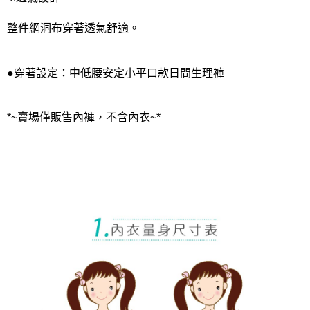
整件網洞布穿著透氣舒適。
●穿著設定：中低腰安定小平口款日間生理褲
*~賣場僅販售內褲，不含內衣~*