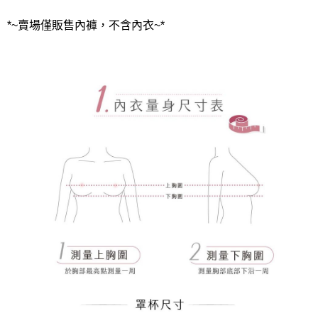
*~賣場僅販售內褲，不含內衣~*