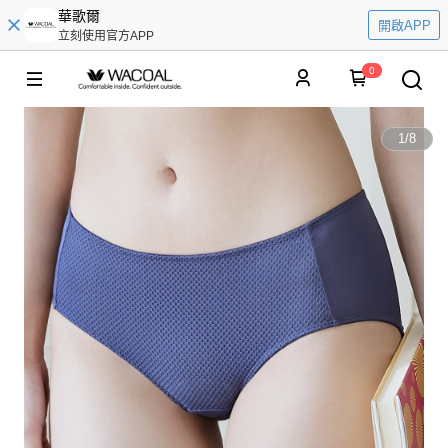
華歌爾
開啟APP
立刻使用官方APP
0
1
/
8