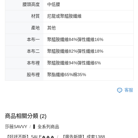
腰頭高度
中低腰
材質
尼龍或聚醯胺纖維
產地
其他
本布一
聚醯胺纖維84%彈性纖維16%
本布二
聚醯胺纖維82%彈性纖維18%
本布裡
聚醯胺纖維94%彈性纖維6%
股布裡
聚酯纖維65%棉35%
客服
商品相關分類 (2)
莎薇SAVVY
▍全系列商品
【好評不斷】SALE🔥🔥🔥
【廣告新降】成套1388