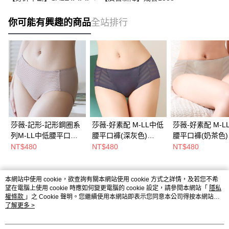
你可能有興趣的商品
全站排行
莎薇-記形-記形鋼圈系
莎薇-好素配 M-LL中低
莎薇-好素配 M-L
列M-LL中低腰平口內
腰平口褲(深灰色)
腰平口褲(奶茶色)
褲(紅藕色)-AS2654L8
AS2688FT
AS2688TG
NT$480
NT$480
NT$480
本網站中使用 cookie，欲查詢有關本網站使用 cookie 方式之詳情，及若您不希
熱門標籤
望在電腦上使用 cookie 時應如何變更電腦的 cookie 設定，請參閱本網站「
隱私
權條款
」之 Cookie 聲明。您繼續使用本網站即表示您同意本公司得按本網站使
用條款之 Cookie 聲明使用 cookie。
了解更多 >