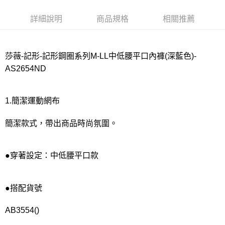
宅配
每筆NT$80，滿NT$1,000(含以上)免運費
詳細說明
商品規格
相關推薦
離島
每筆NT$220
莎薇-記形-記形鋼圈系列M-LL中低腰平口內褲(深藍色)-
付款後門市自取
AS2654ND
每筆NT$80，滿NT$1,000(含以上)免運費
1.簡潔運動網布
簡潔款式，帶出商品時尚氛圍。
●穿著設定：中低腰平口款
●搭配貨號
AB3554()