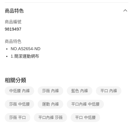
超商取貨付款
商品特色
LINE Pay
商品編號
街口支付
9819497
ATM付款
商品特色
運送方式
NO.AS2654-ND
1.簡潔運動網布
全家取貨付款
每筆NT$80，滿NT$1,000(含以上)免運費
付款後全家取貨
相關分類
每筆NT$80，滿NT$1,000(含以上)免運費
中低腰 內褲
莎薇 內褲
藍色 內褲
平口 內褲
7-11取貨付款
每筆NT$80，滿NT$1,000(含以上)免運費
莎薇 中低腰
運動 內褲
平口內褲 中低腰
付款後7-11取貨
莎薇 平口
平口內褲 莎薇
平口 中低腰
每筆NT$80，滿NT$1,000(含以上)免運費