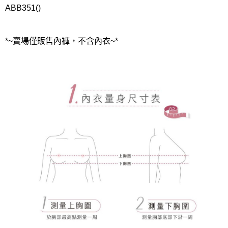
ABB351()
*~賣場僅販售內褲，不含內衣~*