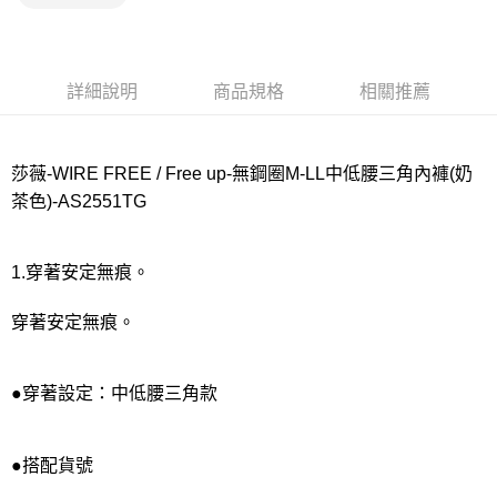
宅配
每筆NT$80，滿NT$1,000(含以上)免運費
離島
詳細說明
商品規格
相關推薦
每筆NT$220
付款後門市自取
莎薇-WIRE FREE / Free up-無鋼圈M-LL中低腰三角內褲(奶
每筆NT$80，滿NT$1,000(含以上)免運費
茶色)-AS2551TG
1.穿著安定無痕。
穿著安定無痕。
●穿著設定：中低腰三角款
●搭配貨號