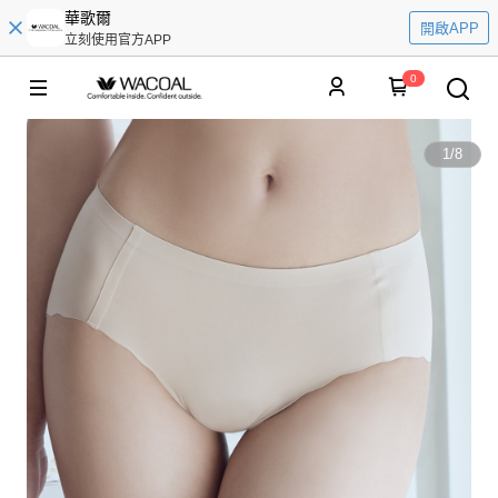
華歌爾
開啟APP
立刻使用官方APP
0
1
/
8