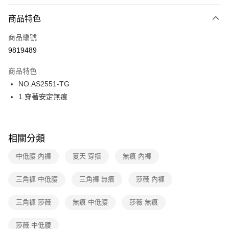
超商取貨付款
商品特色
LINE Pay
商品編號
街口支付
9819489
ATM付款
商品特色
運送方式
NO.AS2551-TG
1.穿著安定無痕
全家取貨付款
每筆NT$80，滿NT$1,000(含以上)免運費
付款後全家取貨
相關分類
每筆NT$80，滿NT$1,000(含以上)免運費
中低腰 內褲
夏天 穿搭
無痕 內褲
7-11取貨付款
每筆NT$80，滿NT$1,000(含以上)免運費
三角褲 中低腰
三角褲 無痕
莎薇 內褲
付款後7-11取貨
三角褲 莎薇
無痕 中低腰
莎薇 無痕
每筆NT$80，滿NT$1,000(含以上)免運費
莎薇 中低腰