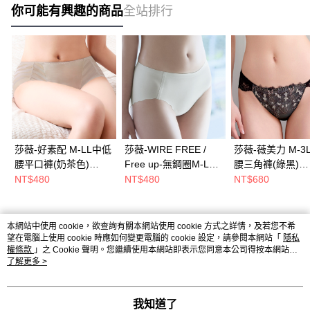
你可能有興趣的商品
全站排行
莎薇-好素配 M-LL中低
莎薇-WIRE FREE /
莎薇-薇美力 M-3
腰平口褲(奶茶色)
Free up-無鋼圈M-LL
腰三角褲(綠黑)
AS2688TG
中低腰三角內褲(灰綠
AS2569BL
NT$480
NT$480
NT$680
色)-AS2551GB
本網站中使用 cookie，欲查詢有關本網站使用 cookie 方式之詳情，及若您不希
熱門標籤
望在電腦上使用 cookie 時應如何變更電腦的 cookie 設定，請參閱本網站「
隱私
權條款
」之 Cookie 聲明。您繼續使用本網站即表示您同意本公司得按本網站使
用條款之 Cookie 聲明使用 cookie。
了解更多 >
我知道了