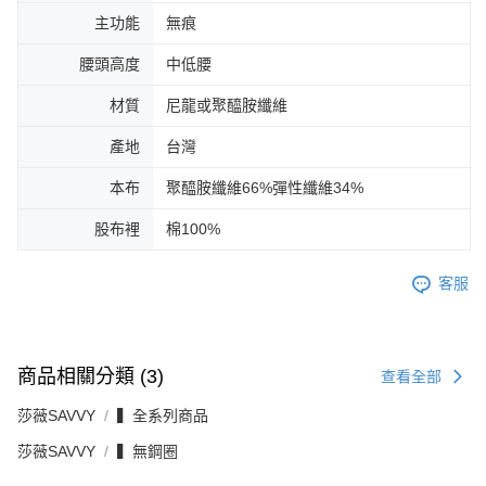
主功能
無痕
腰頭高度
中低腰
材質
尼龍或聚醯胺纖維
產地
台灣
本布
聚醯胺纖維66%彈性纖維34%
股布裡
棉100%
客服
商品相關分類 (3)
查看全部
莎薇SAVVY
▍全系列商品
莎薇SAVVY
▍無鋼圈