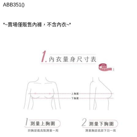
ABB351()
*~賣場僅販售內褲，不含內衣~*