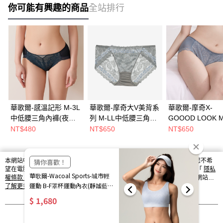
你可能有興趣的商品
全站排行
華歌爾-感溫記形 M-3L
華歌爾-摩奇大V美背系
華歌爾-摩奇X-
中低腰三角內褲(夜幕
列 M-LL中低腰三角內
GOOOD LOOK M
橄欖) NS8124K1
褲(霧欖綠) ZS3272K3
中低腰三角褲(變
NT$480
NT$650
NT$650
綠) ZS3227HI
本網站中使用 cookie，欲查詢有關本網站使用 cookie 方式之詳情，及若您不希
熱門標籤
望在電腦上使用 cookie 時應如何變更電腦的 cookie 設定，請參閱本網站「
隱私
權條款
」之 Cookie 聲明。您繼續使用本網站即表示您同意本公司得按本網站使
用條款之 Cookie 聲明使用 cookie。
了解更多 >
我知道了