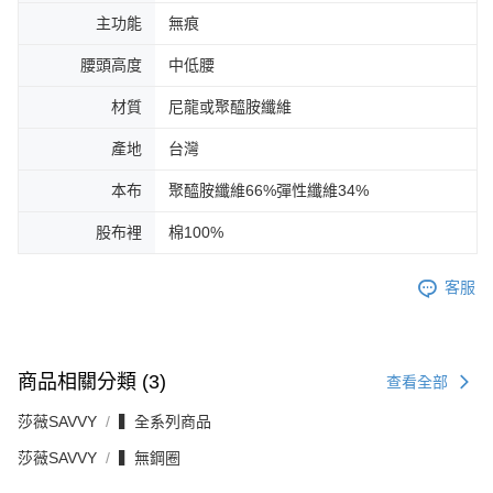
主功能
無痕
腰頭高度
中低腰
材質
尼龍或聚醯胺纖維
產地
台灣
本布
聚醯胺纖維66%彈性纖維34%
股布裡
棉100%
客服
商品相關分類 (3)
查看全部
莎薇SAVVY
▍全系列商品
莎薇SAVVY
▍無鋼圈