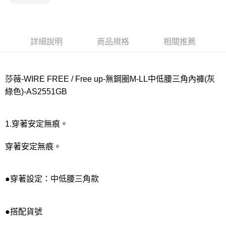
宅配
每筆NT$80，滿NT$1,000(含以上)免運費
離島
詳細說明
商品規格
相關推薦
每筆NT$220
付款後門市自取
莎薇-WIRE FREE / Free up-無鋼圈M-LL中低腰三角內褲(灰
每筆NT$80，滿NT$1,000(含以上)免運費
綠色)-AS2551GB
1.穿著安定無痕。
穿著安定無痕。
●穿著設定：中低腰三角款
●搭配貨號