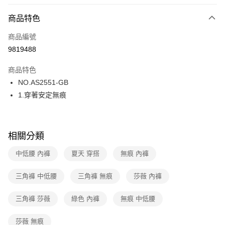
超商取貨付款
商品特色
LINE Pay
商品編號
街口支付
9819488
ATM付款
商品特色
運送方式
NO.AS2551-GB
1.穿著安定無痕
全家取貨付款
每筆NT$80，滿NT$1,000(含以上)免運費
付款後全家取貨
相關分類
每筆NT$80，滿NT$1,000(含以上)免運費
中低腰 內褲
夏天 穿搭
無痕 內褲
7-11取貨付款
每筆NT$80，滿NT$1,000(含以上)免運費
三角褲 中低腰
三角褲 無痕
莎薇 內褲
付款後7-11取貨
三角褲 莎薇
綠色 內褲
無痕 中低腰
每筆NT$80，滿NT$1,000(含以上)免運費
莎薇 無痕