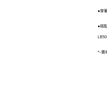
●穿
●搭
LB5
*~