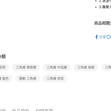
2.冰涼
3.專
全家取貨
每筆NT$8
商品相關分
付款後全
每筆NT$8
華歌爾Wac
分享
7-11取貨
華歌爾Wac
每筆NT$8
🔍女性內
付款後7-1
分類
【清涼一夏
每筆NT$8
穿搭
三角褲 華歌爾
三角褲 中低腰
三角褲 無痕
三角
宅配
褲 藍色
運動 三角褲
三角褲 有型
每筆NT$8
離島
每筆NT$2
付款後門
每筆NT$8