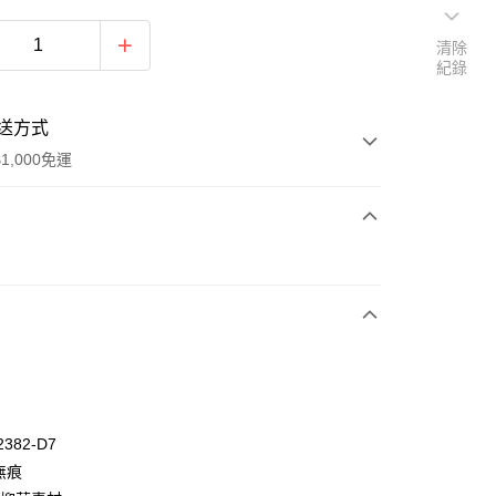
清除
紀錄
送方式
1,000免運
次付款
付款
2382-D7
無痕