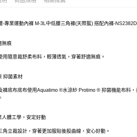
說明
商品規格
相關推薦
-專業運動內褲 M-3L中低腰三角褲(天際藍) 搭配內褲-NS2382D
適無痕
使用隨意裁舒柔布料，輕薄透氣，穿著舒適無痕。
涼 抑菌素材
及褲底布底布使用Aquatimo ®水涼紗 Protimo ® 抑菌
。
專業人體工學，安定好動
三角立裁設計，穿著更加服貼後股曲線，安心好動。