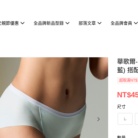
父親節優惠
全品牌新品型錄
部落文章
全品牌會員
華歌爾
藍) 搭配
超取滿NT$
NT$4
尺寸
L
數量