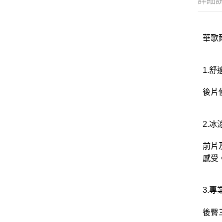
詳細
華歌爾
1.舒
後片
2.冰
前片
感受
3.
後臀