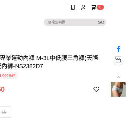
0
-專業運動內褲 M-3L中低腰三角褲(天際
內褲-NS2382D7
1,000免運
50
LL