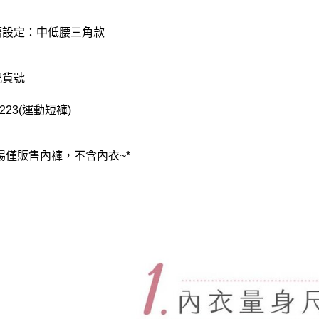
著設定：中低腰三角款
配貨號
0223(運動短褲)
賣場僅販售內褲，不含內衣~*