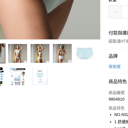
付款與運
超取滿NT$
付款方式
品牌
信用卡一
華歌爾
超商取貨
商品特色
LINE Pay
商品編號
街口支付
9804810
商品特色
ATM付款
NO.NS
1.舒適
運送方式