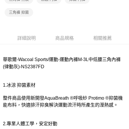
宅配
每筆NT$80，滿NT$1,000(含以上)免運費
三角褲 抑菌
離島
每筆NT$220
付款後門市自取
詳細說明
商品規格
相關推薦
每筆NT$80，滿NT$1,000(含以上)免運費
華歌爾-Wacoal Sports/運動-運動內褲M-3L中低腰三角內褲
(律動灰)-NS2387FD
1.冰涼 抑菌素材
整件商品使用新開發AquaBreath ®呼吸紗 Protimo ®抑菌機
能布料，快適排汗抑臭解決運動流汗時所產生的溼熱感。
2.專業人體工學，安定好動