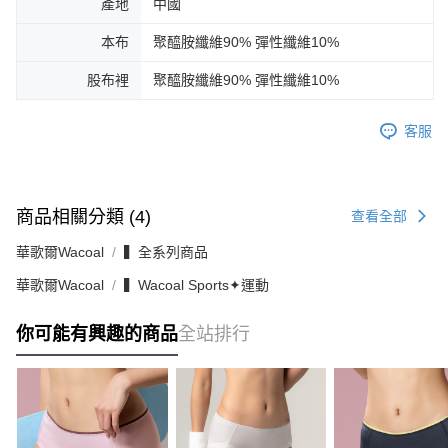
產地
中國
本布
聚醯胺纖維90% 彈性纖維10%
股布裡
聚醯胺纖維90% 彈性纖維10%
客服
商品相關分類 (4)
查看全部
華歌爾Wacoal
▍全系列商品
華歌爾Wacoal
▍Wacoal Sports✦運動
你可能有興趣的商品
全站排行