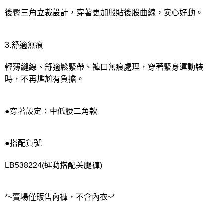
後臀三角立裁設計，穿著更加服貼後股曲線，安心好動。
3.舒適無痕
輕薄縫線、舒適鬆緊帶、褲口無痕處理，穿著緊身運動裝
時，不再尷尬有負擔。
●穿著設定：中低腰三角款
●搭配貨號
LB538224(運動搭配美腿褲)
*~賣場僅販售內褲，不含內衣~*