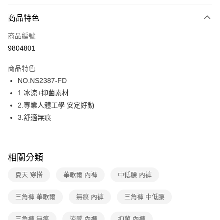
超商取貨付款
商品特色
LINE Pay
商品編號
街口支付
9804801
ATM付款
商品特色
運送方式
NO.NS2387-FD
1.冰涼+抑菌素材
全家取貨付款
2.專業人體工學 安定好動
每筆NT$80，滿NT$1,000(含以上)免運費
3.舒適無痕
付款後全家取貨
每筆NT$80，滿NT$1,000(含以上)免運費
相關分類
7-11取貨付款
每筆NT$80，滿NT$1,000(含以上)免運費
夏天 穿搭
華歌爾 內褲
中低腰 內褲
付款後7-11取貨
三角褲 華歌爾
無痕 內褲
三角褲 中低腰
每筆NT$80，滿NT$1,000(含以上)免運費
三角褲 無痕
涼感 內褲
抑菌 內褲