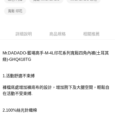
宅配
每筆NT$80，滿NT$1,000(含以上)免運費
寬鬆 印花
離島
每筆NT$220
付款後門市自取
詳細說明
商品規格
相關推薦
每筆NT$80，滿NT$1,000(含以上)免運費
Mr.DADADO-籃場高手-M-4L印花系列寬鬆四角內褲(土耳其
綠)-GHQ418TG
1.活動舒適不束縛
褲檔底處增加褲底布的設計，增加胯下及大腿空間，輕鬆自
在活動不受束縛.
2.100%絲光針織棉