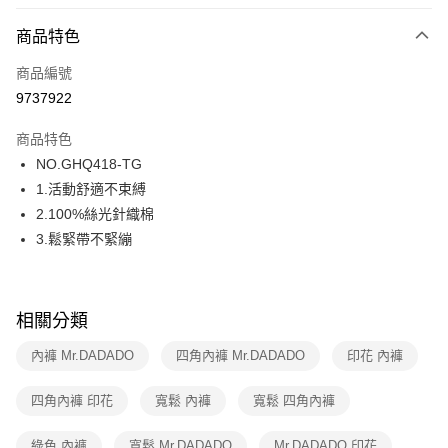
超商取貨付款
商品特色
LINE Pay
商品編號
街口支付
9737922
ATM付款
商品特色
運送方式
NO.GHQ418-TG
1.活動舒適不束縛
全家取貨付款
2.100%絲光針織棉
每筆NT$80，滿NT$1,000(含以上)免運費
3.鬆緊帶不緊繃
付款後全家取貨
每筆NT$80，滿NT$1,000(含以上)免運費
相關分類
7-11取貨付款
每筆NT$80，滿NT$1,000(含以上)免運費
內褲 Mr.DADADO
四角內褲 Mr.DADADO
印花 內褲
付款後7-11取貨
四角內褲 印花
寬鬆 內褲
寬鬆 四角內褲
每筆NT$80，滿NT$1,000(含以上)免運費
綠色 內褲
寬鬆 Mr.DADADO
Mr.DADADO 印花