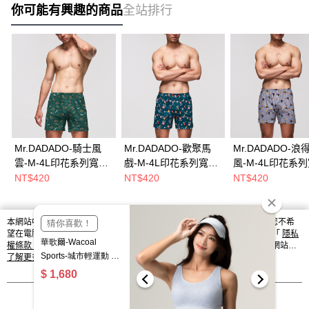
你可能有興趣的商品
全站排行
Mr.DADADO-騎士風
Mr.DADADO-歡聚馬
Mr.DADADO-浪
雲-M-4L印花系列寬鬆
戲-M-4L印花系列寬鬆
風-M-4L印花系
四角內褲(綠色)-
四角內褲(土耳其綠)-
四角內褲(灰色)-
NT$420
NT$420
NT$420
GHQ417GR
GHQ415TG
GHQ421GY
本網站中使用 cookie，欲查詢有關本網站使用 cookie 方式之詳情，及若您不希
熱門標籤
望在電腦上使用 cookie 時應如何變更電腦的 cookie 設定，請參閱本網站「
隱私
權條款
」之 Cookie 聲明。您繼續使用本網站即表示您同意本公司得按本網站使
用條款之 Cookie 聲明使用 cookie。
了解更多 >
我知道了