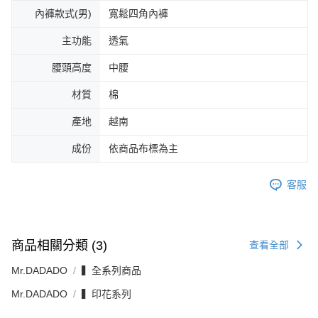
內褲款式(男)
寬鬆四角內褲
主功能
透氣
腰頭高度
中腰
材質
棉
產地
越南
成份
依商品布標為主
客服
商品相關分類 (3)
查看全部
Mr.DADADO
▍全系列商品
Mr.DADADO
▍印花系列