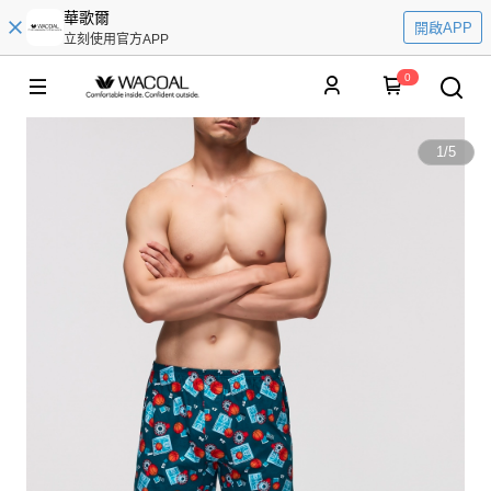
華歌爾
開啟APP
立刻使用官方APP
0
1
/
5