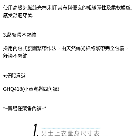
使用高級針織絲光棉,利用其布料優良的組織彈性及柔軟觸感,
感受舒適穿著.
3.鬆緊帶不緊繃
採用內包式腰圍緊帶作法，由天然絲光棉將緊帶完全包覆，
舒適不緊繃.
●搭配貨號
GHQ418(小童寬鬆四角褲)
*~賣場僅販售內褲~*