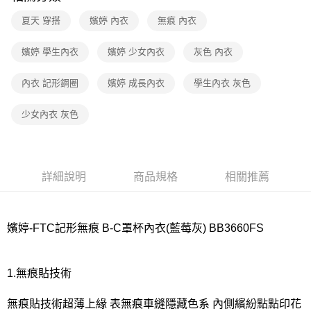
夏天 穿搭
嬪婷 內衣
無痕 內衣
付款後7-11取貨
每筆NT$80，滿NT$1,000(含以上)免運費
嬪婷 學生內衣
嬪婷 少女內衣
灰色 內衣
宅配
內衣 記形鋼圈
嬪婷 成長內衣
學生內衣 灰色
每筆NT$80，滿NT$1,000(含以上)免運費
離島
少女內衣 灰色
每筆NT$220
付款後門市自取
每筆NT$80，滿NT$1,000(含以上)免運費
詳細說明
商品規格
相關推薦
嬪婷-FTC記形無痕 B-C罩杯內衣(藍莓灰) BB3660FS
1.無痕貼技術
無痕貼技術超薄上緣 表無痕車縫隱藏色系 內側繽紛點點印花