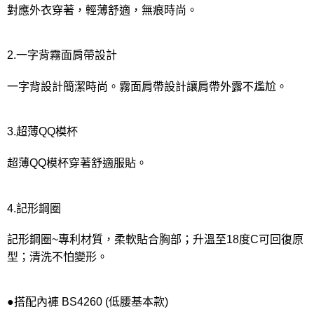
對應外衣穿著，輕薄舒適，無痕時尚。
2.一字背霧面肩帶設計
一字背設計簡潔時尚。霧面肩帶設計讓肩帶外露不尷尬。
3.超薄QQ模杯
超薄QQ模杯穿著舒適服貼。
4.記形鋼圈
記形鋼圈~專利材質，柔軟貼合胸部；升溫至18度C可回復原
型；清洗不怕變形。
●搭配內褲 BS4260 (低腰基本款)