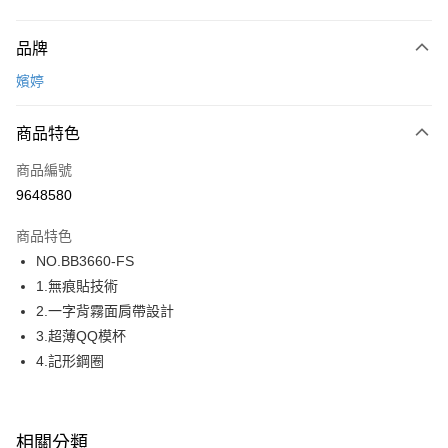
付款方式
品牌
信用卡一次付款
嬪婷
超商取貨付款
商品特色
LINE Pay
商品編號
街口支付
9648580
ATM付款
商品特色
運送方式
NO.BB3660-FS
1.無痕貼技術
全家取貨付款
2.一字背霧面肩帶設計
每筆NT$80，滿NT$1,000(含以上)免運費
3.超薄QQ模杯
付款後全家取貨
4.記形鋼圈
每筆NT$80，滿NT$1,000(含以上)免運費
7-11取貨付款
相關分類
每筆NT$80，滿NT$1,000(含以上)免運費