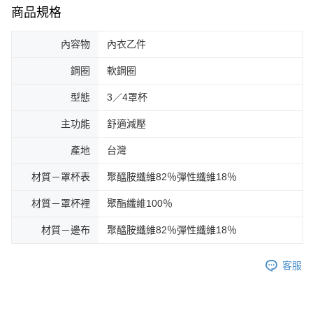
商品規格
內容物
內衣乙件
鋼圈
軟鋼圈
型態
3／4罩杯
主功能
舒適減壓
產地
台灣
材質－罩杯表
聚醯胺纖維82％彈性纖維18％
材質－罩杯裡
聚酯纖維100％
材質－邊布
聚醯胺纖維82％彈性纖維18％
客服