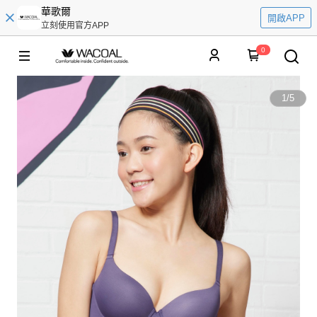
華歌爾
開啟APP
立刻使用官方APP
0
1
/
5