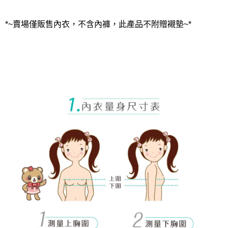
*~賣場僅販售內衣，不含內褲，此產品不附贈襯墊~*