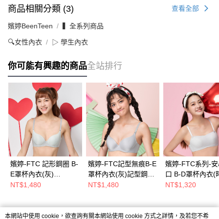
商品相關分類 (3)
查看全部
嬪婷BeenTeen
▍全系列商品
🔍女性內衣
▷ 學生內衣
你可能有興趣的商品
全站排行
嬪婷-FTC 記形鋼圈 B-
嬪婷-FTC記型無痕B-E
嬪婷-FTC系列-
E罩杯內衣(灰)
罩杯內衣(灰)記型鋼圈-
口 B-D罩杯內衣(
BB3387F5
超細纖維-均薄無縫-
灰) BB3820FX
NT$1,480
NT$1,480
NT$1,320
BB3387FW
本網站中使用 cookie，欲查詢有關本網站使用 cookie 方式之詳情，及若您不希