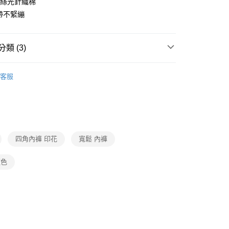
0%絲光針織棉
緊帶不緊繃
付款
0，滿NT$1,000(含以上)免運費
類 (3)
家取貨
0，滿NT$1,000(含以上)免運費
DO
▍全系列商品
客服
付款
DO
▍印花系列
0，滿NT$1,000(含以上)免運費
SALE🔥🔥🔥
【mr.DADADO男士】印花平口褲3件
1取貨
0，滿NT$1,000(含以上)免運費
四角內褲 印花
寬鬆 內褲
藍色
0，滿NT$1,000(含以上)免運費
20
市自取
0，滿NT$1,000(含以上)免運費