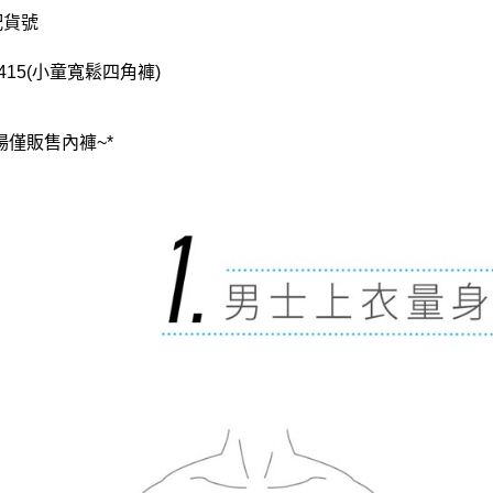
配貨號
415(小童寬鬆四角褲)
場僅販售內褲~*