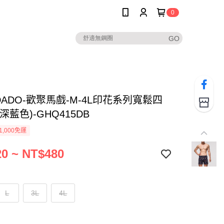
0
ADADO-歡聚馬戲-M-4L印花系列寬鬆四
深藍色)-GHQ415DB
1,000免運
0 ~ NT$480
L
3L
4L