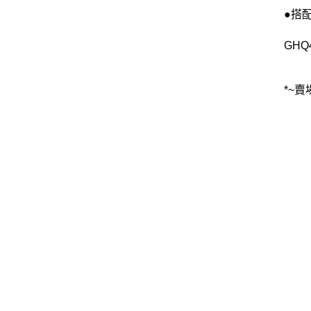
●搭
GHQ
*~賣