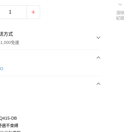
清除
紀錄
送方式
1,000免運
次付款
DO
付款
Q415-DB
動舒適不束縛