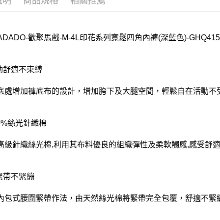
說明
商品規格
相關推薦
DADADO-歡聚馬戲-M-4L印花系列寬鬆四角內褲(深藍色)-GHQ415
活動舒適不束縛
底處增加褲底布的設計，增加胯下及大腿空間，輕鬆自在活動不受
00%絲光針織棉
高級針織絲光棉,利用其布料優良的組織彈性及柔軟觸感,感受舒適
鬆緊帶不緊繃
內包式腰圍緊帶作法，由天然絲光棉將緊帶完全包覆，舒適不緊繃