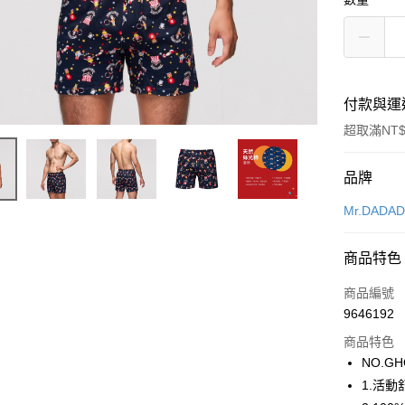
付款與運
超取滿NT$
付款方式
品牌
信用卡一
Mr.DADA
超商取貨
商品特色
LINE Pay
商品編號
街口支付
9646192
商品特色
ATM付款
NO.GH
1.活
運送方式