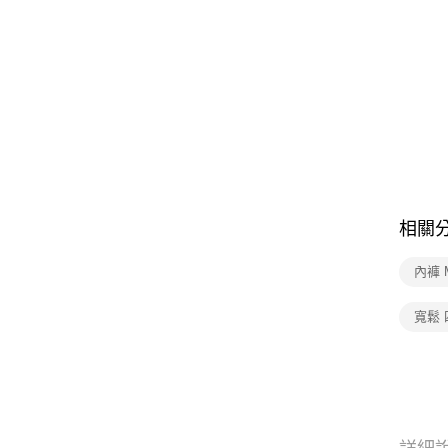
相關
內褲 
寬鬆