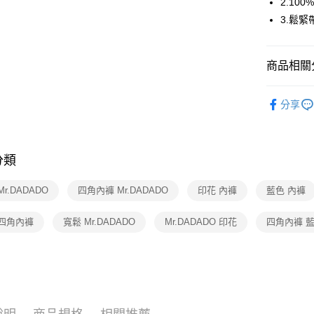
2.10
3.鬆
全家取貨
每筆NT$8
商品相關分
付款後全
每筆NT$8
Mr.DADA
分享
7-11取貨
Mr.DADA
每筆NT$8
【好評不斷】
1088
付款後7-1
分類
每筆NT$8
Mr.DADADO
四角內褲 Mr.DADADO
印花 內褲
藍色 內褲
宅配
 四角內褲
寬鬆 Mr.DADADO
Mr.DADADO 印花
四角內褲 
每筆NT$8
離島
每筆NT$2
付款後門
每筆NT$8