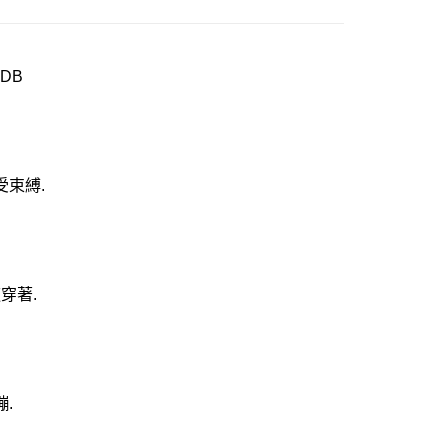
DB
束縛.
穿著.
.