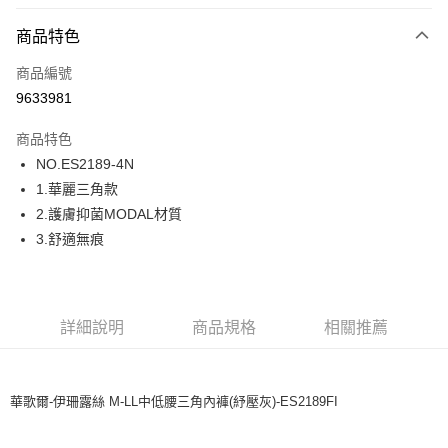
超商取貨付款
商品特色
LINE Pay
商品編號
街口支付
9633981
ATM付款
商品特色
運送方式
NO.ES2189-4N
1.華麗三角款
全家取貨付款
2.護膚抑菌MODAL材質
每筆NT$80，滿NT$1,000(含以上)免運費
3.舒適無痕
付款後全家取貨
每筆NT$80，滿NT$1,000(含以上)免運費
7-11取貨付款
詳細說明
商品規格
相關推薦
每筆NT$80，滿NT$1,000(含以上)免運費
付款後7-11取貨
華歌爾-伊珊露絲 M-LL中低腰三角內褲(紓壓灰)-ES2189FI
每筆NT$80，滿NT$1,000(含以上)免運費