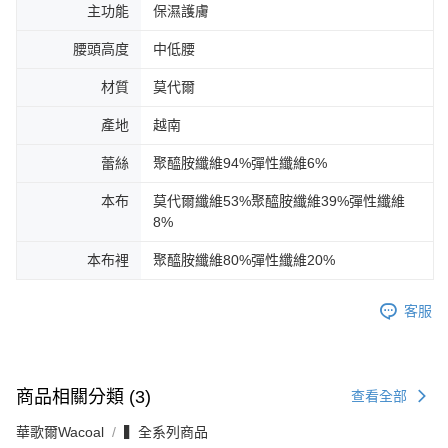
主功能
保濕護膚
腰頭高度
中低腰
材質
莫代爾
產地
越南
蕾絲
聚醯胺纖維94%彈性纖維6%
本布
莫代爾纖維53%聚醯胺纖維39%彈性纖維
8%
本布裡
聚醯胺纖維80%彈性纖維20%
客服
商品相關分類 (3)
查看全部
華歌爾Wacoal
▍全系列商品