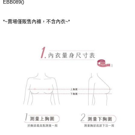
EBB089()
*~賣場僅販售內褲，不含內衣~*