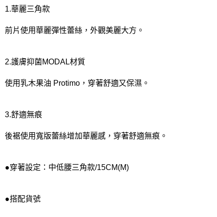
宅配
1.華麗三角款
每筆NT$80，滿NT$1,000(含以上)免運費
前片使用華麗彈性蕾絲，外觀美麗大方。
離島
每筆NT$220
2.護膚抑菌MODAL材質
付款後門市自取
每筆NT$80，滿NT$1,000(含以上)免運費
使用乳木果油 Protimo，穿著舒適又保濕。
3.舒適無痕
後裾使用寬版蕾絲增加華麗感，穿著舒適無痕。
●穿著設定：中低腰三角款/15CM(M)
●搭配貨號