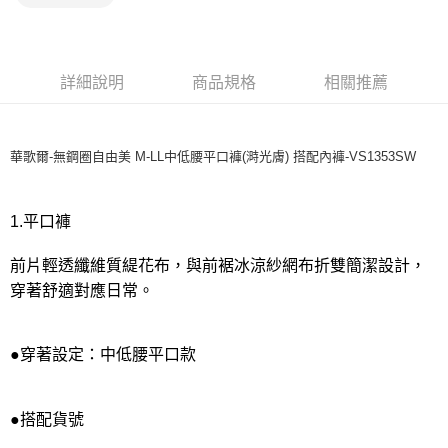
宅配
每筆NT$80，滿NT$1,000(含以上)免運費
離島
詳細說明
商品規格
相關推薦
每筆NT$220
付款後門市自取
每筆NT$80，滿NT$1,000(含以上)免運費
華歌爾-無鋼圈自由美 M-LL中低腰平口褲(溡光膚) 搭配內褲-VS1353SW
1.平口褲
前片輕透纖維質緹花布，與前裾冰涼紗網布折雙簡潔設計，
穿著舒適對應日常。
●穿著設定：中低腰平口款
●搭配貨號