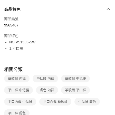
超商取貨付款
商品特色
LINE Pay
商品編號
街口支付
9565487
ATM付款
商品特色
運送方式
NO.VS1353-SW
1.平口褲
全家取貨付款
每筆NT$80，滿NT$1,000(含以上)免運費
付款後全家取貨
相關分類
每筆NT$80，滿NT$1,000(含以上)免運費
華歌爾 內褲
中低腰 內褲
華歌爾 中低腰
7-11取貨付款
每筆NT$80，滿NT$1,000(含以上)免運費
平口褲 中低腰
膚色 內褲
華歌爾 平口褲
付款後7-11取貨
平口內褲 中低腰
平口內褲 華歌爾
中低腰 膚色
每筆NT$80，滿NT$1,000(含以上)免運費
平口褲 膚色