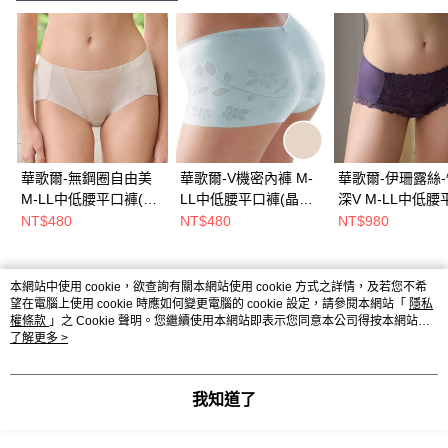
華歌爾-無鋼圈自由美
華歌爾-V機密內褲 M-
華歌爾-伊珊露絲
M-LL中低腰平口褲(亞
LL中低腰平口褲(晶鑽
深V M-LL中低腰
麻灰) 搭配內褲-
膚) 深V剪裁-超薄貼身-
褲(紫羅蘭) 搭配內
NT$480
NT$480
NT$980
VS1353FB
NS1601SA
ES1355U8
本網站中使用 cookie，欲查詢有關本網站使用 cookie 方式之詳情，及若您不希
熱門標籤
望在電腦上使用 cookie 時應如何變更電腦的 cookie 設定，請參閱本網站「
隱私
權條款
」之 Cookie 聲明。您繼續使用本網站即表示您同意本公司得按本網站使
用條款之 Cookie 聲明使用 cookie。
了解更多 >
我知道了