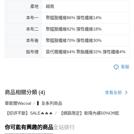
產地
越南
本布一
聚醯胺纖維86% 彈性纖維14%
本布二
聚醯胺纖維82% 彈性纖維18%
本布後
聚醯胺纖維70% 彈性纖維30%
股布裡
莫代爾纖維64% 聚酯纖維32% 彈性纖維4%
客服
商品相關分類 (4)
查看全部
華歌爾Wacoal
▍全系列商品
【好評不斷】SALE🔥🔥🔥
【網路限定】新降內褲50%Off起
你可能有興趣的商品
全站排行