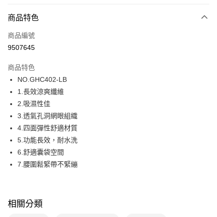
超商取貨付款
商品特色
LINE Pay
商品編號
街口支付
9507645
ATM付款
商品特色
運送方式
NO.GHC402-LB
1.長效涼爽纖維
全家取貨付款
2.吸濕性佳
每筆NT$80，滿NT$1,000(含以上)免運費
3.透氣孔洞網眼組織
付款後全家取貨
4.四面彈性舒適材質
每筆NT$80，滿NT$1,000(含以上)免運費
5.功能長效，耐水洗
6.舒適囊袋空間
7-11取貨付款
7.腰圍鬆緊帶不緊繃
每筆NT$80，滿NT$1,000(含以上)免運費
付款後7-11取貨
每筆NT$80，滿NT$1,000(含以上)免運費
相關分類