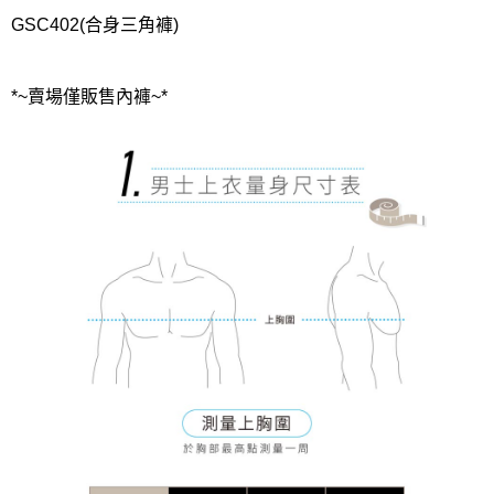
GSC402(合身三角褲)
*~賣場僅販售內褲~*