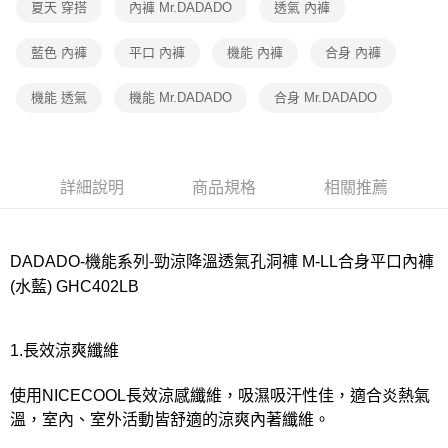
宅配
夏天 穿搭
內褲 Mr.DADADO
透氣 內褲
每筆NT$80，滿NT$1,000(含以上)免運費
藍色 內褲
平口 內褲
機能 內褲
合身 內褲
離島
每筆NT$220
機能 透氣
機能 Mr.DADADO
合身 Mr.DADADO
付款後門市自取
每筆NT$80，滿NT$1,000(含以上)免運費
詳細說明
商品規格
相關推薦
DADADO-機能系列-勁涼降溫透氣孔洞褲 M-LL合身平口內褲
(水藍) GHC402LB
1.長效涼爽纖維
使用NICECOOL長效涼感纖維，吸濕吸汗性佳，適合炎熱氣
溫，室內、室外活動皆舒適的涼爽內著纖維。