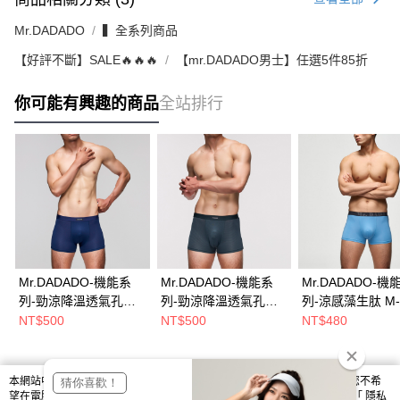
Mr.DADADO
▍全系列商品
【好評不斷】SALE🔥🔥🔥
【mr.DADADO男士】任選5件85折
你可能有興趣的商品
全站排行
Mr.DADADO-機能系
Mr.DADADO-機能系
Mr.DADADO-機
列-勁涼降溫透氣孔洞
列-勁涼降溫透氣孔洞
列-涼感藻生肽 M-
褲 M-LL合身平口內褲
褲 M-LL合身平口內褲
身平口內褲(冷沁藍
NT$500
NT$500
NT$480
(深藍) GHC402DB
(深綠) GHC402DG
GHC601N7
本網站中使用 cookie，欲查詢有關本網站使用 cookie 方式之詳情，及若您不希
熱門標籤
望在電腦上使用 cookie 時應如何變更電腦的 cookie 設定，請參閱本網站「
隱私