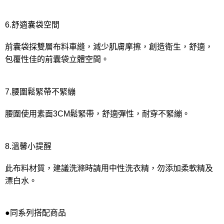
6.舒適囊袋空間
前囊袋採雙層布料車縫，減少肌膚摩擦，創造衛生，舒適，
包覆性佳的前囊袋立體空間。
7.腰圍鬆緊帶不緊繃
腰圍使用素面3CM鬆緊帶，舒適彈性，耐穿不緊繃。
8.溫馨小提醒
此布料材質，建議洗滌時請用中性洗衣精，勿添加柔軟精及
漂白水。
●同系列搭配商品