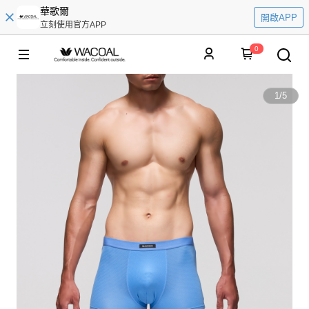
華歌爾
開啟APP
立刻使用官方APP
0
1
/
5