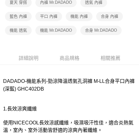
宅配
夏天 穿搭
內褲 Mr.DADADO
透氣 內褲
每筆NT$80，滿NT$1,000(含以上)免運費
藍色 內褲
平口 內褲
機能 內褲
合身 內褲
離島
每筆NT$220
機能 透氣
機能 Mr.DADADO
合身 Mr.DADADO
付款後門市自取
每筆NT$80，滿NT$1,000(含以上)免運費
詳細說明
商品規格
相關推薦
DADADO-機能系列-勁涼降溫透氣孔洞褲 M-LL合身平口內褲
(深藍) GHC402DB
1.長效涼爽纖維
使用NICECOOL長效涼感纖維，吸濕吸汗性佳，適合炎熱氣
溫，室內、室外活動皆舒適的涼爽內著纖維。