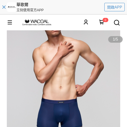
華歌爾
開啟APP
立刻使用官方APP
0
1
/
5