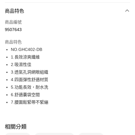
超商取貨付款
商品特色
LINE Pay
商品編號
街口支付
9507643
ATM付款
商品特色
運送方式
NO.GHC402-DB
1.長效涼爽纖維
全家取貨付款
2.吸濕性佳
每筆NT$80，滿NT$1,000(含以上)免運費
3.透氣孔洞網眼組織
付款後全家取貨
4.四面彈性舒適材質
每筆NT$80，滿NT$1,000(含以上)免運費
5.功能長效，耐水洗
6.舒適囊袋空間
7-11取貨付款
7.腰圍鬆緊帶不緊繃
每筆NT$80，滿NT$1,000(含以上)免運費
付款後7-11取貨
每筆NT$80，滿NT$1,000(含以上)免運費
相關分類