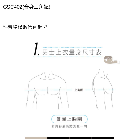
GSC402(合身三角褲)
*~賣場僅販售內褲~*