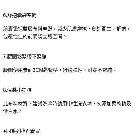
6.舒適囊袋空間
前囊袋採雙層布料車縫，減少肌膚摩擦，創造衛生，舒適，
包覆性佳的前囊袋立體空間。
7.腰圍鬆緊帶不緊繃
腰圍使用素面3CM鬆緊帶，舒適彈性，耐穿不緊繃。
8.溫馨小提醒
此布料材質，建議洗滌時請用中性洗衣精，勿添加柔軟精及
漂白水。
●同系列搭配商品