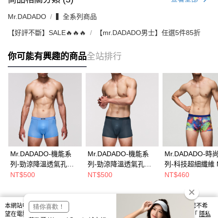
Mr.DADADO
▍全系列商品
【好評不斷】SALE🔥🔥🔥
【mr.DADADO男士】任選5件85折
你可能有興趣的商品
全站排行
Mr.DADADO-機能系
Mr.DADADO-機能系
Mr.DADADO-時
列-勁涼降溫透氣孔洞
列-勁涼降溫透氣孔洞
列-科技超細纖維 M
褲 M-LL合身平口內褲
褲 M-LL合身平口內褲
合身平口內褲(藍色
NT$500
NT$500
NT$460
(水藍) GHC402LB
(深綠) GHC402DG
GHM501BU
本網站中使用 cookie，欲查詢有關本網站使用 cookie 方式之詳情，及若您不希
熱門標籤
望在電腦上使用 cookie 時應如何變更電腦的 cookie 設定，請參閱本網站「
隱私