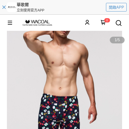
華歌爾
開啟APP
立刻使用官方APP
0
1
/
5