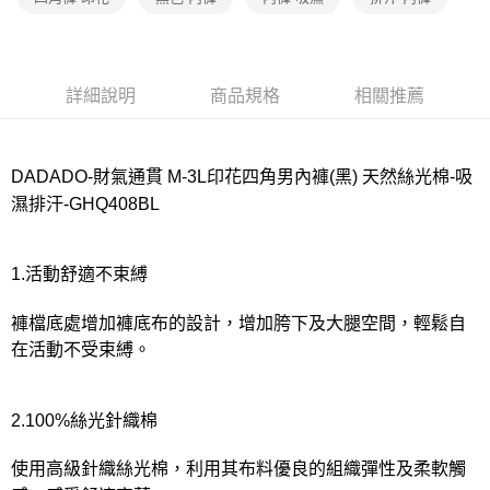
宅配
每筆NT$80，滿NT$1,000(含以上)免運費
離島
詳細說明
商品規格
相關推薦
每筆NT$220
付款後門市自取
每筆NT$80，滿NT$1,000(含以上)免運費
DADADO-財氣通貫 M-3L印花四角男內褲(黑) 天然絲光棉-吸
濕排汗-GHQ408BL
1.活動舒適不束縛
褲檔底處增加褲底布的設計，增加胯下及大腿空間，輕鬆自
在活動不受束縛。
2.100%絲光針織棉
使用高級針織絲光棉，利用其布料優良的組織彈性及柔軟觸