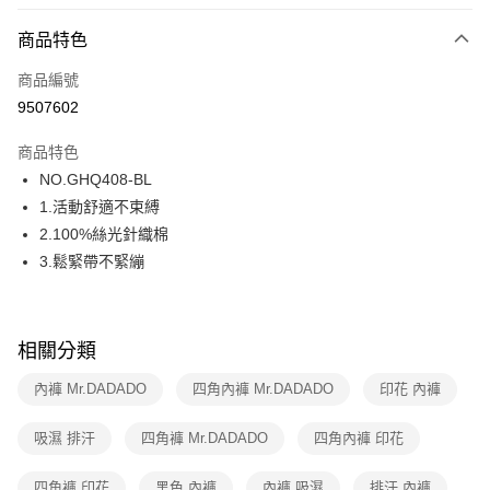
超商取貨付款
商品特色
LINE Pay
商品編號
街口支付
9507602
ATM付款
商品特色
運送方式
NO.GHQ408-BL
1.活動舒適不束縛
全家取貨付款
2.100%絲光針織棉
每筆NT$80，滿NT$1,000(含以上)免運費
3.鬆緊帶不緊繃
付款後全家取貨
每筆NT$80，滿NT$1,000(含以上)免運費
相關分類
7-11取貨付款
每筆NT$80，滿NT$1,000(含以上)免運費
內褲 Mr.DADADO
四角內褲 Mr.DADADO
印花 內褲
付款後7-11取貨
吸濕 排汗
四角褲 Mr.DADADO
四角內褲 印花
每筆NT$80，滿NT$1,000(含以上)免運費
四角褲 印花
黑色 內褲
內褲 吸濕
排汗 內褲