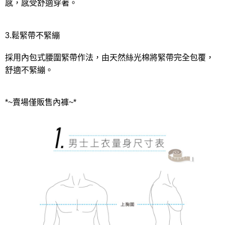
感，感受舒適穿著。
3.鬆緊帶不緊繃
採用內包式腰圍緊帶作法，由天然絲光棉將緊帶完全包覆，
舒適不緊繃。
*~賣場僅販售內褲~*