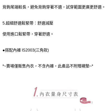
背鉤尾端較長，避免背鉤穿著不適，試穿範圍更廣更舒適。
5.超細舒適鬆緊帶：舒適減壓
使用進口鬆緊帶，穿著舒適。
●搭配內褲 IS2003(三角款)
*~賣場僅販售內衣，不含內褲，此產品不附贈襯墊~*