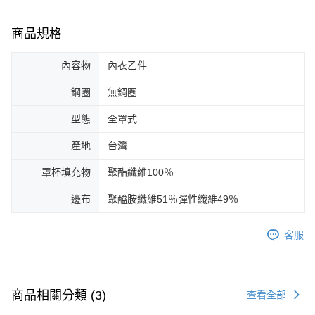
商品規格
內容物
內衣乙件
鋼圈
無鋼圈
型態
全罩式
產地
台灣
罩杯填充物
聚酯纖維100％
邊布
聚醯胺纖維51％彈性纖維49％
客服
商品相關分類 (3)
查看全部