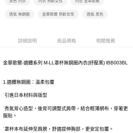
宅配
黑色 內衣
內衣 熟齡女性
內衣 金華歌爾
每筆NT$80，滿NT$1,000(含以上)免運費
透氣 無鋼圈
金華歌爾 熟齡女性
透氣 黑色
離島
每筆NT$220
付款後門市自取
詳細說明
商品規格
相關推薦
每筆NT$80，滿NT$1,000(含以上)免運費
金華歌爾-適體系列 M-LL罩杯無鋼圈內衣(紓壓黑) IBB003BL
1.適體無鋼圈：溫柔包覆
˙引進日本材料與版型
˙秀氣背心造型，後背可調整式肩帶，結合輕薄網布，穿著更
服貼。
˙罩杯本布延伸至肩膀，舒適提伸胸部，更安定包覆。