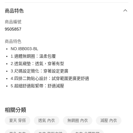
超商取貨付款
商品特色
LINE Pay
商品編號
街口支付
9505857
ATM付款
商品特色
運送方式
NO.IBB003-BL
1.適體無鋼圈：溫柔包覆
全家取貨付款
2.透氣襯墊：透氣，穿著有型
每筆NT$80，滿NT$1,000(含以上)免運費
3.尺碼設定簡化：穿著設定更廣
付款後全家取貨
4.四排二鉤貼心設計：試穿範圍更廣更舒適
每筆NT$80，滿NT$1,000(含以上)免運費
5.超細舒適鬆緊帶：舒適減壓
7-11取貨付款
每筆NT$80，滿NT$1,000(含以上)免運費
相關分類
付款後7-11取貨
夏天 穿搭
透氣 內衣
無鋼圈 內衣
減壓 內衣
每筆NT$80，滿NT$1,000(含以上)免運費