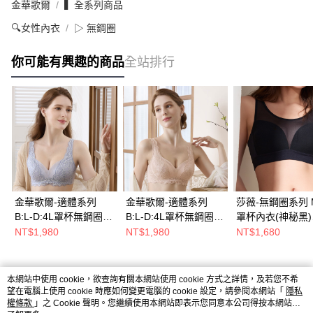
金華歌爾
▍全系列商品
🔍女性內衣
▷ 無鋼圈
你可能有興趣的商品
全站排行
金華歌爾-適體系列
金華歌爾-適體系列
莎薇-無鋼圈系列 M
B:L-D:4L罩杯無鋼圈內
B:L-D:4L罩杯無鋼圈內
罩杯內衣(神秘黑)
衣(魅力灰) IBB002FC
衣(杏桃膚) IBB002SN
ABB375BL
NT$1,980
NT$1,980
NT$1,680
本網站中使用 cookie，欲查詢有關本網站使用 cookie 方式之詳情，及若您不希
熱門標籤
望在電腦上使用 cookie 時應如何變更電腦的 cookie 設定，請參閱本網站「
隱私
權條款
」之 Cookie 聲明。您繼續使用本網站即表示您同意本公司得按本網站使