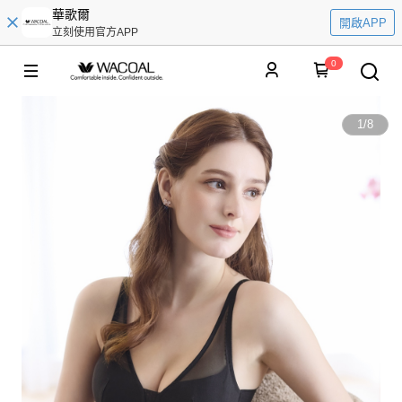
華歌爾
開啟APP
立刻使用官方APP
0
1
/
8