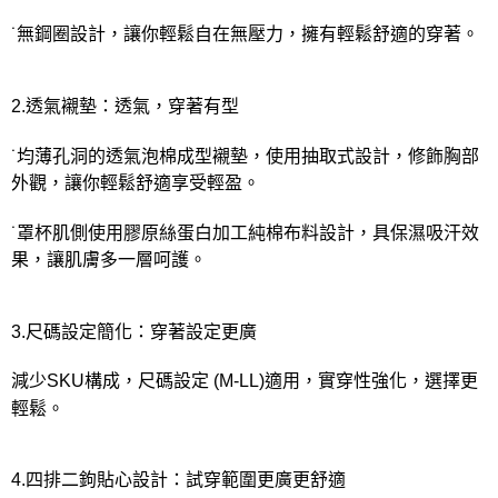
˙無鋼圈設計，讓你輕鬆自在無壓力，擁有輕鬆舒適的穿著。
2.透氣襯墊：透氣，穿著有型
˙均薄孔洞的透氣泡棉成型襯墊，使用抽取式設計，修飾胸部
外觀，讓你輕鬆舒適享受輕盈。
˙罩杯肌側使用膠原絲蛋白加工純棉布料設計，具保濕吸汗效
果，讓肌膚多一層呵護。
3.尺碼設定簡化：穿著設定更廣
減少SKU構成，尺碼設定 (M-LL)適用，實穿性強化，選擇更
輕鬆。
4.四排二鉤貼心設計：試穿範圍更廣更舒適