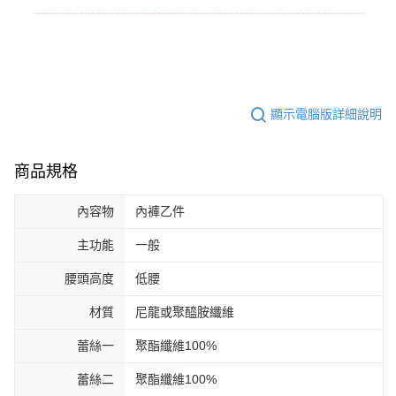
顯示電腦版詳細說明
商品規格
內容物
內褲乙件
主功能
一般
腰頭高度
低腰
材質
尼龍或聚醯胺纖維
蕾絲一
聚酯纖維100%
蕾絲二
聚酯纖維100%