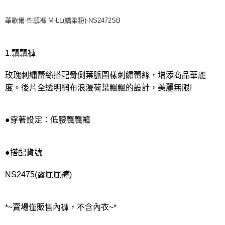
每筆NT$80，滿NT$1,000(含以上)免運費
離島
華歌爾-性感褲 M-LL(嬌柔粉)-NS2472SB
每筆NT$220
付款後門市自取
1.飄飄褲
每筆NT$80，滿NT$1,000(含以上)免運費
玫瑰刺繡蕾絲搭配脅側葉脈圖樣刺繡蕾絲，增添商品華麗
度。後片全透明網布浪漫荷葉飄飄的設計，美麗無限!
●穿著設定：低腰飄飄褲
●搭配貨號
NS2475(露屁屁褲)
*~賣場僅販售內褲，不含內衣~*