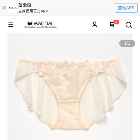
華歌爾
開啟APP
立刻使用官方APP
0
1
/
1