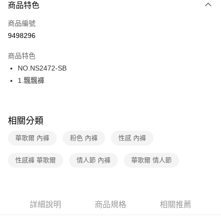
商品特色
LINE Pay
商品編號
街口支付
9498296
ATM付款
商品特色
運送方式
NO.NS2472-SB
1.飄飄褲
全家取貨付款
每筆NT$80，滿NT$1,000(含以上)免運費
付款後全家取貨
相關分類
每筆NT$80，滿NT$1,000(含以上)免運費
華歌爾 內褲
粉色 內褲
性感 內褲
7-11取貨付款
每筆NT$80，滿NT$1,000(含以上)免運費
性感褲 華歌爾
情人節 內褲
華歌爾 情人節
付款後7-11取貨
每筆NT$80，滿NT$1,000(含以上)免運費
詳細說明
商品規格
相關推薦
宅配