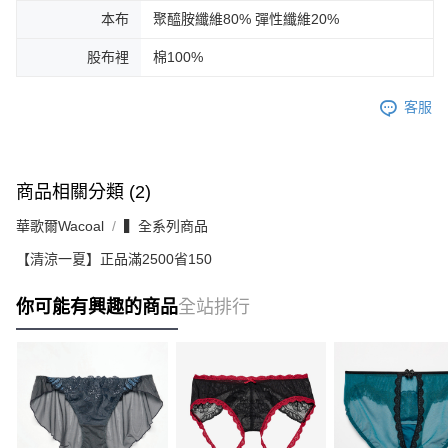
本布
聚醯胺纖維80% 彈性纖維20%
股布裡
棉100%
客服
商品相關分類 (2)
華歌爾Wacoal
▍全系列商品
【清涼一夏】正品滿2500省150
你可能有興趣的商品
全站排行