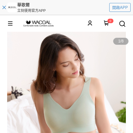
華歌爾
開啟APP
立刻使用官方APP
0
1
/
8