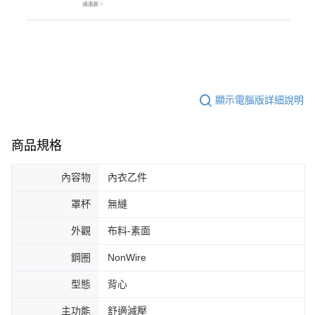
顯示電腦版詳細說明
商品規格
內容物
內衣乙件
罩杯
無縫
外觀
布料-素面
鋼圈
NonWire
型態
背心
主功能
舒適減壓