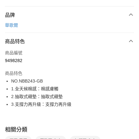
付款方式
品牌
信用卡一次付款
華歌爾
超商取貨付款
商品特色
LINE Pay
商品編號
街口支付
9498282
ATM付款
商品特色
運送方式
NO.NBB243-GB
1.全天候棉感：棉感膚觸
全家取貨付款
2.抽取式襯墊：抽取式襯墊
每筆NT$80，滿NT$1,000(含以上)免運費
3.支撐力再升級：支撐力再升級
付款後全家取貨
每筆NT$80，滿NT$1,000(含以上)免運費
相關分類
7-11取貨付款
每筆NT$80，滿NT$1,000(含以上)免運費