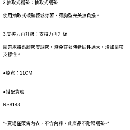
2.抽取式襯墊：抽取式襯墊
使用抽取式襯墊輕鬆穿著，讓胸型完美無負擔。
3.支撐力再升級：支撐力再升級
肩帶處將點膠密度調密，避免穿著時延展性過大，增加肩帶
支撐性。
●脇寬：11CM
●搭配貨號
NS8143
*~賣場僅販售內衣，不含內褲，此產品不附贈襯墊~*