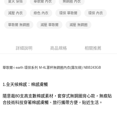
夏天 穿搭
華歌爾 內衣
無鋼圈 內衣
付款後7-11取貨
減壓 內衣
綠色 內衣
環保 華歌爾
環保 內衣
每筆NT$80，滿NT$1,000(含以上)免運費
華歌爾 無鋼圈
減壓 華歌爾
減壓 無鋼圈
宅配
每筆NT$80，滿NT$1,000(含以上)免運費
離島
詳細說明
商品規格
相關推薦
每筆NT$220
付款後門市自取
每筆NT$80，滿NT$1,000(含以上)免運費
華歌爾-i earth 環保系列 M-4L罩杯無鋼圈內衣(霧灰綠) NBB243GB
1.全天候棉感：棉感膚觸
隨意裁80支高支數棉感素材，套穿式無鋼圈背心款，無痕貼
合技術科技穿著棉感膚觸、旅行攜帶方便，貼近生活。