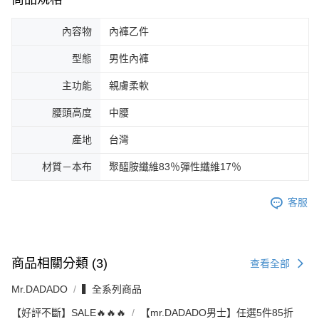
內容物
內褲乙件
型態
男性內褲
主功能
親膚柔軟
腰頭高度
中腰
產地
台灣
材質－本布
聚醯胺纖維83％彈性纖維17％
客服
商品相關分類 (3)
查看全部
Mr.DADADO
▍全系列商品
【好評不斷】SALE🔥🔥🔥
【mr.DADADO男士】任選5件85折