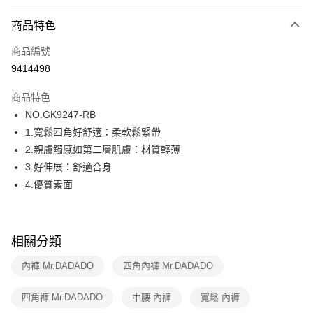
超商取貨付款
商品特色
LINE Pay
商品編號
街口支付
9414498
ATM付款
商品特色
運送方式
NO.GK9247-RB
1.寬鬆四角好舒適：柔軟鬆緊帶
全家取貨付款
2.親膚觸感如第二層肌膚：材質輕薄
每筆NT$80，滿NT$1,000(含以上)免運費
3.好伸展：舒適合身
付款後全家取貨
4.優質素面
每筆NT$80，滿NT$1,000(含以上)免運費
7-11取貨付款
相關分類
每筆NT$80，滿NT$1,000(含以上)免運費
內褲 Mr.DADADO
四角內褲 Mr.DADADO
付款後7-11取貨
每筆NT$80，滿NT$1,000(含以上)免運費
四角褲 Mr.DADADO
中腰 內褲
寬鬆 內褲