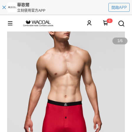
華歌爾
開啟APP
立刻使用官方APP
0
1
/
6