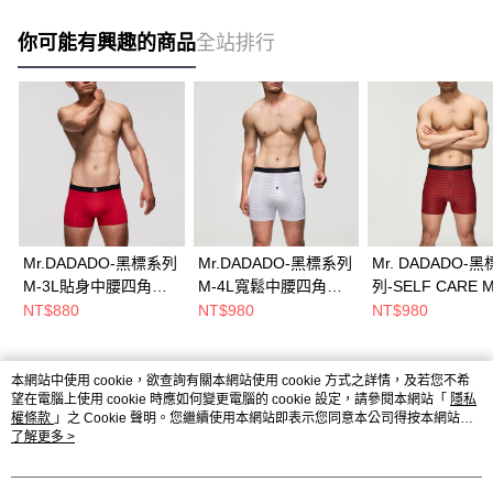
你可能有興趣的商品
全站排行
Mr.DADADO-黑標系列
Mr.DADADO-黑標系列
Mr. DADADO-
M-3L貼身中腰四角男
M-4L寬鬆中腰四角男
列-SELF CARE M
內褲(紳士紅) 超細纖
內褲(休閒灰) 細緻高針
四角男內褲(好運紅
NT$880
NT$980
NT$980
維-GK6247RB
數布料-GK9260FL
GK9266RD
本網站中使用 cookie，欲查詢有關本網站使用 cookie 方式之詳情，及若您不希
熱門標籤
望在電腦上使用 cookie 時應如何變更電腦的 cookie 設定，請參閱本網站「
隱私
權條款
」之 Cookie 聲明。您繼續使用本網站即表示您同意本公司得按本網站使
用條款之 Cookie 聲明使用 cookie。
了解更多 >