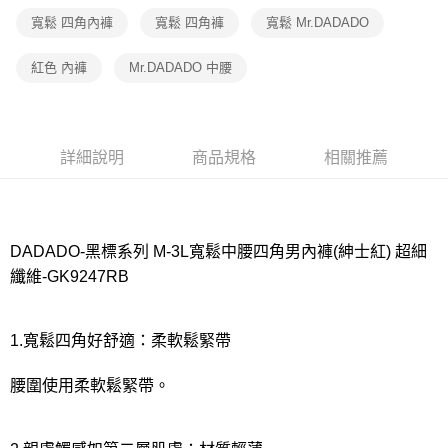
宅配
寬鬆 四角內褲
寬鬆 四角褲
寬鬆 Mr.DADADO
每筆NT$80，滿NT$1,000(含以上)免運費
離島
紅色 內褲
Mr.DADADO 中腰
每筆NT$220
付款後門市自取
每筆NT$80，滿NT$1,000(含以上)免運費
詳細說明
商品規格
相關推薦
DADADO-黑標系列 M-3L寬鬆中腰四角男內褲(紳士紅) 超細
纖維-GK9247RB
1.寬鬆四角好舒適：柔軟鬆緊帶
腰圍使用柔軟鬆緊帶。