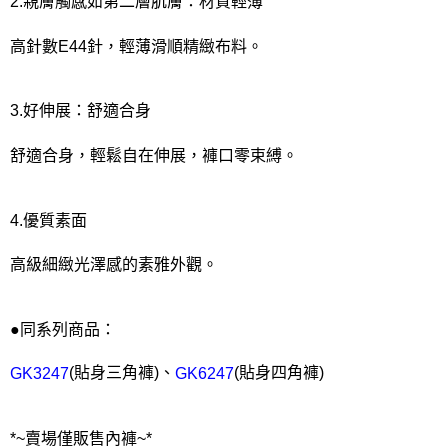
2.親膚觸感如第二層肌膚：材質輕薄
高針數E44針，輕薄滑順精緻布料。
3.好伸展：舒適合身
舒適合身，輕鬆自在伸展，褲口零束縛。
4.優質素面
高級細緻光澤感的素雅外觀。
●同系列商品：
(貼身三角褲)、
(貼身四角褲)
GK3247
GK6247
*~賣場僅販售內褲~*