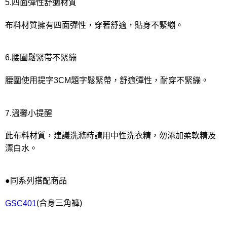
5.四面彈性舒適材質
布料材質擁有四面彈性，穿著舒適，貼身不緊繃。
6.腰圍鬆緊帶不緊繃
腰圍使用提字3CM題字鬆緊帶，舒適彈性，耐穿不緊繃。
7.溫馨小提醒
此布料材質，建議洗滌時請用中性洗衣精，勿添加柔軟精及
漂白水。
●同系列搭配商品
(合身三角褲)
GSC401