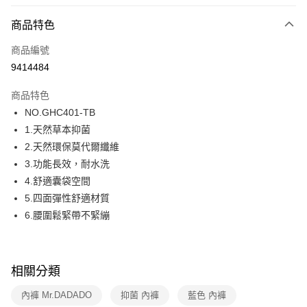
超商取貨付款
商品特色
LINE Pay
商品編號
街口支付
9414484
ATM付款
商品特色
運送方式
NO.GHC401-TB
1.天然草本抑菌
全家取貨付款
2.天然環保莫代爾纖維
每筆NT$80，滿NT$1,000(含以上)免運費
3.功能長效，耐水洗
付款後全家取貨
4.舒適囊袋空間
每筆NT$80，滿NT$1,000(含以上)免運費
5.四面彈性舒適材質
6.腰圍鬆緊帶不緊繃
7-11取貨付款
每筆NT$80，滿NT$1,000(含以上)免運費
付款後7-11取貨
相關分類
每筆NT$80，滿NT$1,000(含以上)免運費
內褲 Mr.DADADO
抑菌 內褲
藍色 內褲