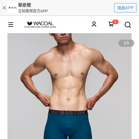
華歌爾
開啟APP
立刻使用官方APP
0
1
/
5