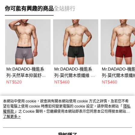
你可能有興趣的商品
全站排行
Mr.DADADO-機能系
Mr.DADADO-機能系
Mr.DADADO-機
列-天然草本抑菌舒適
列-莫代爾木漿纖維 M-
列-莫代爾木漿纖維
褲 M-LL合身平口內褲
LL合身平口內褲(深灰)
LL合身平口內褲(
NT$520
NT$460
NT$460
(灰) GHC401GY
GS6176GP
GS6176RB
本網站中使用 cookie，欲查詢有關本網站使用 cookie 方式之詳情，及若您不希
熱門標籤
望在電腦上使用 cookie 時應如何變更電腦的 cookie 設定，請參閱本網站「
隱私
權條款
」之 Cookie 聲明。您繼續使用本網站即表示您同意本公司得按本網站使
用條款之 Cookie 聲明使用 cookie。
了解更多 >