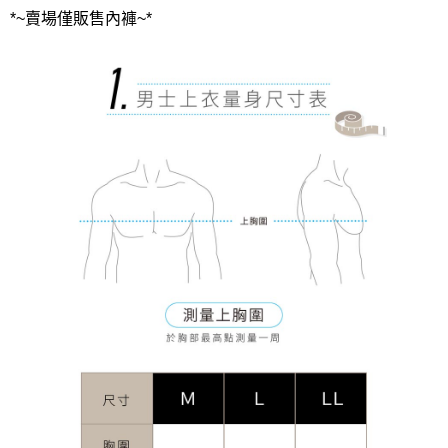
*~賣場僅販售內褲~*