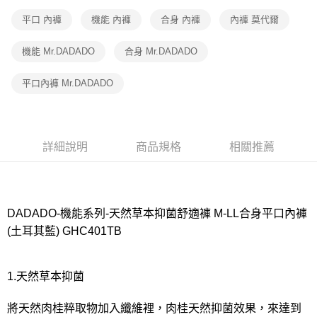
宅配
每筆NT$80，滿NT$1,000(含以上)免運費
平口 內褲
機能 內褲
合身 內褲
內褲 莫代爾
離島
機能 Mr.DADADO
合身 Mr.DADADO
每筆NT$220
平口內褲 Mr.DADADO
付款後門市自取
每筆NT$80，滿NT$1,000(含以上)免運費
詳細說明
商品規格
相關推薦
DADADO-機能系列-天然草本抑菌舒適褲 M-LL合身平口內褲
(土耳其藍) GHC401TB
1.天然草本抑菌
將天然肉桂粹取物加入纖維裡，肉桂天然抑菌效果，來達到