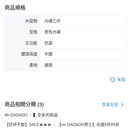
商品規格
內容物
內褲乙件
型態
男性內褲
主功能
抗菌
腰頭高度
中腰
產地
越南
客服
商品相關分類 (3)
查看全部
Mr.DADADO
▍全系列商品
【好評不斷】SALE🔥🔥🔥
【mr.DADADO男士】任選5件85折