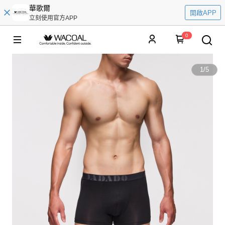
華歌爾
開啟APP
立刻使用官方APP
0
1
/
5