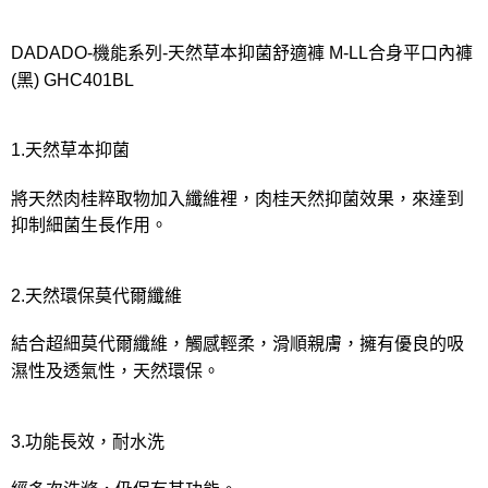
宅配
每筆NT$80，滿NT$1,000(含以上)免運費
DADADO-機能系列-天然草本抑菌舒適褲 M-LL合身平口內褲
離島
(黑) GHC401BL
每筆NT$220
付款後門市自取
1.天然草本抑菌
每筆NT$80，滿NT$1,000(含以上)免運費
將天然肉桂粹取物加入纖維裡，肉桂天然抑菌效果，來達到
抑制細菌生長作用。
2.天然環保莫代爾纖維
結合超細莫代爾纖維，觸感輕柔，滑順親膚，擁有優良的吸
濕性及透氣性，天然環保。
3.功能長效，耐水洗