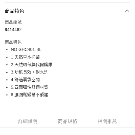
超商取貨付款
商品特色
LINE Pay
商品編號
街口支付
9414482
ATM付款
商品特色
運送方式
NO.GHC401-BL
1.天然草本抑菌
全家取貨付款
2.天然環保莫代爾纖維
每筆NT$80，滿NT$1,000(含以上)免運費
3.功能長效，耐水洗
付款後全家取貨
4.舒適囊袋空間
每筆NT$80，滿NT$1,000(含以上)免運費
5.四面彈性舒適材質
6.腰圍鬆緊帶不緊繃
7-11取貨付款
每筆NT$80，滿NT$1,000(含以上)免運費
付款後7-11取貨
詳細說明
商品規格
相關推薦
每筆NT$80，滿NT$1,000(含以上)免運費