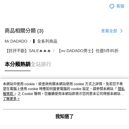
客服
商品相關分類 (3)
查看全部
Mr.DADADO
▍全系列商品
【好評不斷】SALE🔥🔥🔥
【mr.DADADO男士】任選5件85折
本分類熱銷
全站排行
本網站中使用 cookie，欲查詢有關本網站使用 cookie 方式之詳情，及若您不希
熱門標籤
望在電腦上使用 cookie 時應如何變更電腦的 cookie 設定，請參閱本網站「
隱私
權條款
」之 Cookie 聲明。您繼續使用本網站即表示您同意本公司得按本網站使
用條款之 Cookie 聲明使用 cookie。
了解更多 >
我知道了