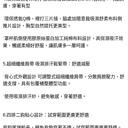
膚，穿著有型
˙環保透氣Q棉，裡打三片接，脇處加隨意裁吸濕舒柔布料側
推片設計，胸型自然提托更美型。
˙罩杯肌側使用膠原絲蛋白加工純棉布料設計，具保濕吸汗效
果，觸感柔細好舒服，讓肌膚多一層呵護。
5.超細纖維肩帶 吸濕排汗鬆緊帶：舒適減壓
˙背心式外觀設計 可調整式超細纖維肩帶，分散肩膀壓力，舒
適支撐，具有包覆補整體型功能。
˙使用吸濕排汗紗，避免敏感，穿著舒適。
6.四排二鈎貼心設計：試穿範圍更廣更舒適
背鈎尾端較長，避免背鉤穿著不適，試穿範圍更廣更舒適。