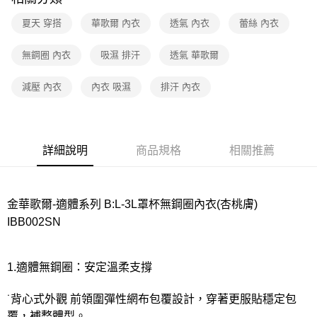
宅配
每筆NT$80，滿NT$1,000(含以上)免運費
夏天 穿搭
華歌爾 內衣
透氣 內衣
蕾絲 內衣
離島
無鋼圈 內衣
吸濕 排汗
透氣 華歌爾
每筆NT$220
減壓 內衣
內衣 吸濕
排汗 內衣
付款後門市自取
每筆NT$80，滿NT$1,000(含以上)免運費
詳細說明
商品規格
相關推薦
金華歌爾-適體系列 B:L-3L罩杯無鋼圈內衣(杏桃膚)
IBB002SN
1.適體無鋼圈：安定溫柔支撐
˙背心式外觀 前領圍彈性網布包覆設計，穿著更服貼穩定包
覆，補整體型。