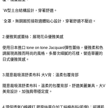
˙W型土台結構設計，穿著舒適。
˙全罩，無鋼圈剪接款適體貼心設計，穿著舒適不壓迫。
2.優雅質感蕾絲：展現花朵優雅美感
使用日本進口 tone on tone Jacquard彈性蕾絲，優雅柔和色
調展現高雅而時尚的風格，多層次細膩的花樣，營造華麗的
日式優雅質感。
3.隨意裁吸濕舒柔布料 大V背：溫柔包覆背部
隨意裁吸濕舒柔布料，溫柔的包覆背部，舒適美麗兼具，大V
美背設計，加強肩帶穩定度。
4.環保透氣Q棉裡打 膠原絲蛋白加工純棉布料(肌側)：呵護肌