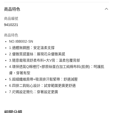
超商取貨付款
商品特色
LINE Pay
商品編號
街口支付
9410221
ATM付款
商品特色
運送方式
NO.IBB002-SN
1.適體無鋼圈：安定溫柔支撐
全家取貨付款
2.優雅質感蕾絲：展現花朵優雅美感
每筆NT$80，滿NT$1,000(含以上)免運費
3.隨意裁吸濕舒柔布料+大V背：溫柔包覆背部
付款後全家取貨
4.環保透氣Q棉裡打+膠原絲蛋白加工純棉布料(肌側)：呵護肌
每筆NT$80，滿NT$1,000(含以上)免運費
膚，穿著有型
5.超細纖維肩帶+吸濕排汗鬆緊帶：舒適減壓
7-11取貨付款
6.四排二鈎貼心設計：試穿範圍更廣更舒適
每筆NT$80，滿NT$1,000(含以上)免運費
7.尺碼設定簡化：穿著設定更廣
付款後7-11取貨
每筆NT$80，滿NT$1,000(含以上)免運費
相關分類