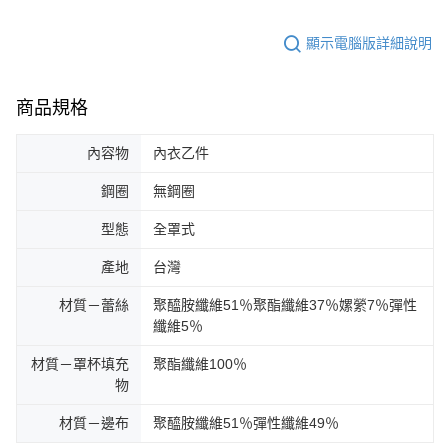
顯示電腦版詳細說明
商品規格
內容物
內衣乙件
鋼圈
無鋼圈
型態
全罩式
產地
台灣
材質－蕾絲
聚醯胺纖維51％聚酯纖維37％嫘縈7％彈性
纖維5％
材質－罩杯填充
聚酯纖維100％
物
材質－邊布
聚醯胺纖維51％彈性纖維49％