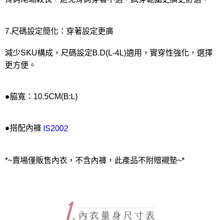
7.尺碼設定簡化：穿著設定更廣
減少SKU構成，尺碼設定B.D(L-4L)適用，實穿性強化，選擇
更方便。
●脇寬：10.5CM(B:L)
●搭配內褲
IS2002
*~賣場僅販售內衣，不含內褲，此產品不附贈襯墊~*