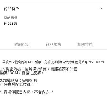
超商取貨付款
商品特色
LINE Pay
商品編號
街口支付
9403285
ATM付款
運送方式
詳細說明
商品規格
相關推薦
全家取貨付款
每筆NT$80，滿NT$1,000(含以上)免運費
付款後全家取貨
華歌爾-V機密內褲 M-LL低腰三角褲(心動粉) 深V剪裁-超薄貼身-NS1600PN
每筆NT$80，滿NT$1,000(含以上)免運費
1.V機密內褲：後片深V剪裁，彎腰褲頭不外露
腰高13CM，低腰性感褲。
7-11取貨付款
2.超薄貼身：完美無痕
每筆NT$80，滿NT$1,000(含以上)免運費
可任意搭配低腰褲。
*~賣場僅販售內褲，不含內衣~*
付款後7-11取貨
每筆NT$80，滿NT$1,000(含以上)免運費