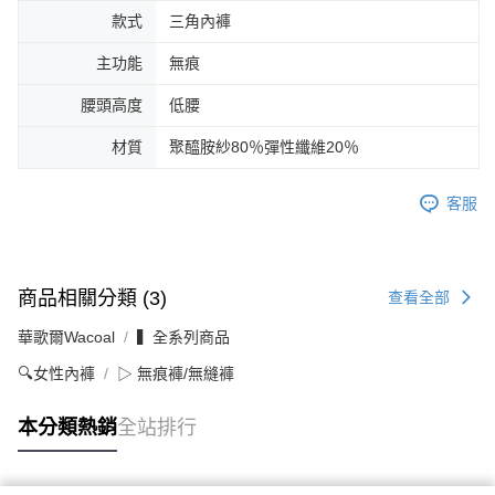
款式
三角內褲
主功能
無痕
腰頭高度
低腰
材質
聚醯胺紗80％彈性纖維20％
客服
商品相關分類 (3)
查看全部
華歌爾Wacoal
▍全系列商品
🔍女性內褲
▷ 無痕褲/無縫褲
本分類熱銷
全站排行