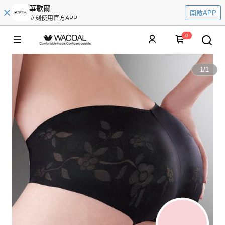
華歌爾
開啟APP
立刻使用官方APP
0
1
/
1