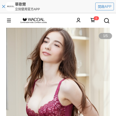
華歌爾
開啟APP
立刻使用官方APP
0
1
/
5