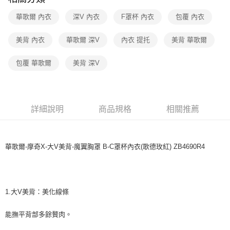
宅配
每筆NT$80，滿NT$1,000(含以上)免運費
華歌爾 內衣
深V 內衣
F罩杯 內衣
包覆 內衣
離島
美背 內衣
華歌爾 深V
內衣 提托
美背 華歌爾
每筆NT$220
包覆 華歌爾
美背 深V
付款後門市自取
每筆NT$80，滿NT$1,000(含以上)免運費
詳細說明
商品規格
相關推薦
華歌爾-摩奇X-大V美背-魔翼胸罩 B-C罩杯內衣(歌德玫紅) ZB4690R4
1.大V美背：美化線條
能撫平背部多餘贅肉。