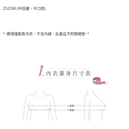
ZS2290 (中低腰，平口款)
*~賣場僅販售內衣，不含內褲，此產品不附贈襯墊~*