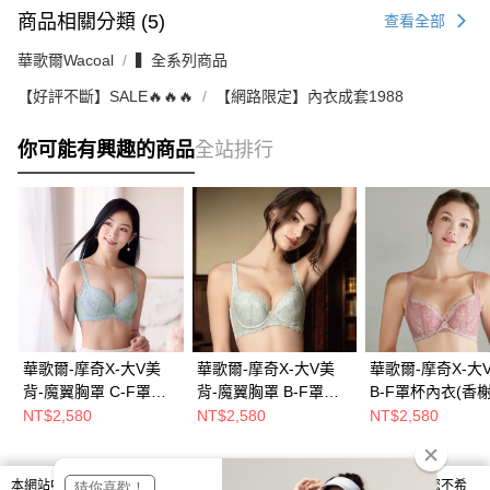
商品相關分類 (5)
查看全部
華歌爾Wacoal
▍全系列商品
【好評不斷】SALE🔥🔥🔥
【網路限定】內衣成套1988
你可能有興趣的商品
全站排行
華歌爾-摩奇X-大V美
華歌爾-摩奇X-大V美
華歌爾-摩奇X-大
背-魔翼胸罩 C-F罩杯
背-魔翼胸罩 B-F罩杯
B-F罩杯內衣(香榭
內衣(極光水)
內衣(綠色) ZB4690F5
ZB4690LI
NT$2,580
NT$2,580
NT$2,580
ZB4690CP
本網站中使用 cookie，欲查詢有關本網站使用 cookie 方式之詳情，及若您不希