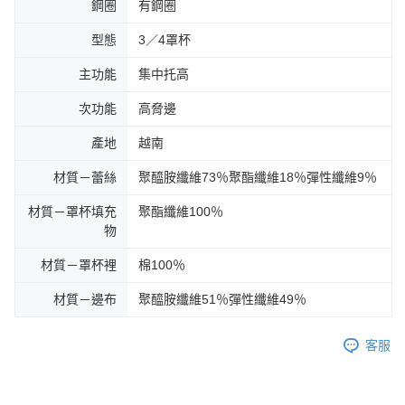
鋼圈
有鋼圈
型態
3／4罩杯
主功能
集中托高
次功能
高脅邊
產地
越南
材質－蕾絲
聚醯胺纖維73％聚酯纖維18％彈性纖維9％
材質－罩杯填充
聚酯纖維100％
物
材質－罩杯裡
棉100％
材質－邊布
聚醯胺纖維51％彈性纖維49％
客服