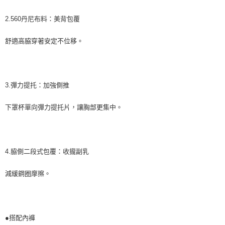
2.560丹尼布料：美背包覆
舒適高脇穿著安定不位移。
3.彈力提托：加強側推
下罩杯單向彈力提托片，讓胸部更集中。
4.脇側二段式包覆：收攏副乳
減緩鋼圈摩擦。
●搭配內褲