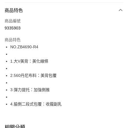
超商取貨付款
商品特色
LINE Pay
商品編號
街口支付
9335903
ATM付款
商品特色
運送方式
NO.ZB4690-R4
全家取貨付款
1.大V美背：美化線條
每筆NT$80，滿NT$1,000(含以上)免運費
付款後全家取貨
2.560丹尼布料：美背包覆
每筆NT$80，滿NT$1,000(含以上)免運費
3.彈力提托：加強側推
7-11取貨付款
每筆NT$80，滿NT$1,000(含以上)免運費
4.脇側二段式包覆：收攏副乳
付款後7-11取貨
每筆NT$80，滿NT$1,000(含以上)免運費
相關分類