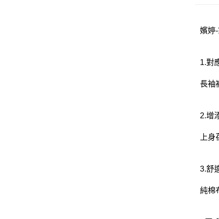
嬪婷-
1.
長袖
2.
上身
3.舒
純棉