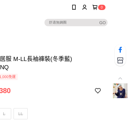
0
居服 M-LL長袖褲裝(冬季藍)
8NQ
1,000免運
380
L
LL