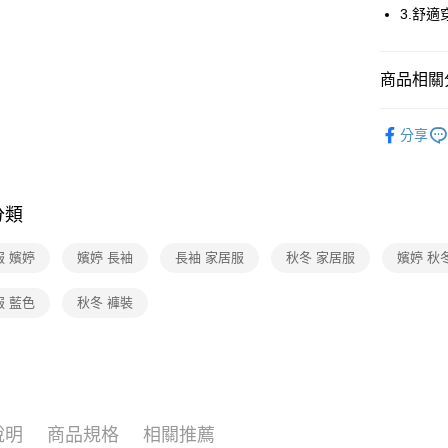
3.舒適
全家取貨
每筆NT$8
商品相關分
付款後全
【好評不斷】
每筆NT$8
分享
🔍女性睡衣
7-11取貨
每筆NT$8
分類
付款後7-1
每筆NT$8
服 嬪婷
嬪婷 長袖
長袖 家居服
秋冬 家居服
嬪婷 秋
宅配
服 藍色
秋冬 褲裝
每筆NT$8
離島
每筆NT$2
付款後門
說明
商品規格
相關推薦
每筆NT$8