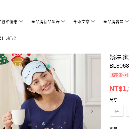
父親節優惠
全品牌新品型錄
部落文章
全品牌會員
服】5折起
嬪婷-家
BL806
超取滿NT$
NT$1,
尺寸
M
數量