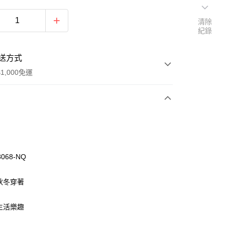
清除
紀錄
送方式
1,000免運
次付款
付款
8068-NQ
應秋冬穿著
添生活樂趣