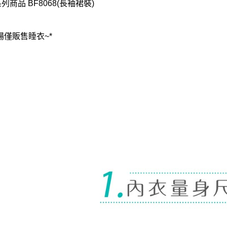
列商品 BF8068(長袖裙裝)
場僅販售睡衣~*