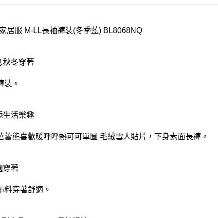
家居服 M-LL長袖褲裝(冬季藍) BL8068NQ
對應秋冬穿著
褲裝。
增添生活樂趣
蓓蕾熊喜歡暖呼呼熱可可單圖 毛絨雪人貼片，下身素面長褲。
適穿著
布料穿著舒適。