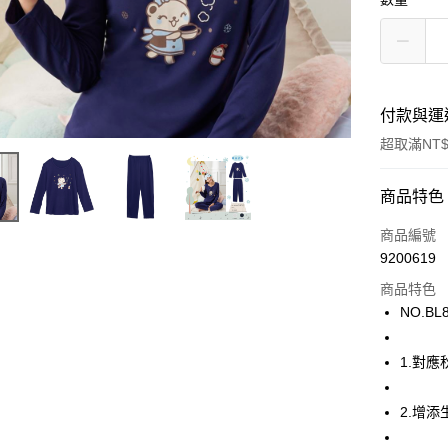
付款與運
超取滿NT$
付款方式
商品特色
信用卡一
商品編號
9200619
超商取貨
商品特色
LINE Pay
NO.BL
街口支付
1.對
ATM付款
2.增
運送方式