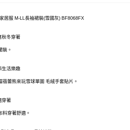
家居服 M-LL長袖裙裝(雪國灰) BF8068FX
對應秋冬穿著
裙裝。
增添生活樂趣
帽蓓蕾熊來玩雪球單圖 毛絨手套貼片。
適穿著
布料穿著舒適。