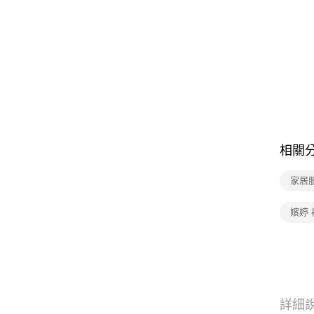
相關
家居
嬪婷 
詳細