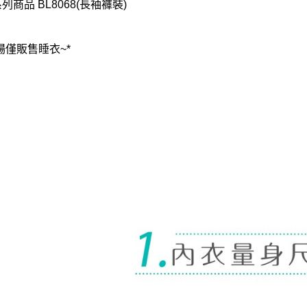
列商品 BL8068(長袖褲裝)
場僅販售睡衣~*