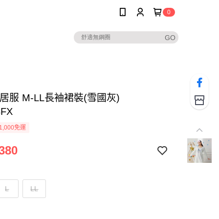
0
居服 M-LL長袖裙裝(雪國灰)
8FX
1,000免運
380
L
LL