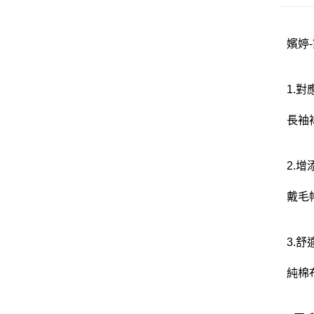
嬪婷-
1.
長袖
2.
戴毛
3.舒
純棉