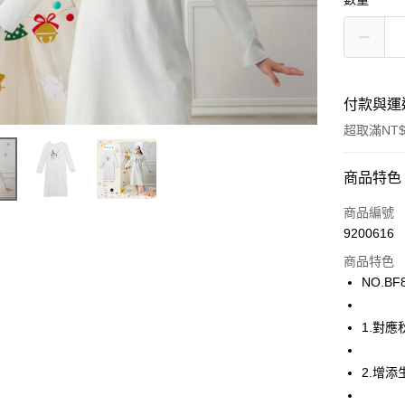
付款與運
超取滿NT$
付款方式
商品特色
信用卡一
商品編號
9200616
超商取貨
商品特色
LINE Pay
NO.BF
街口支付
1.對
ATM付款
2.增
運送方式