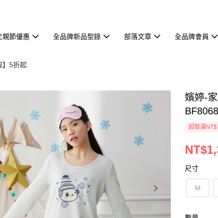
父親節優惠
全品牌新品型錄
部落文章
全品牌會員
服】5折起
嬪婷-家
BF806
超取滿NT$
NT$1,
尺寸
M
數量