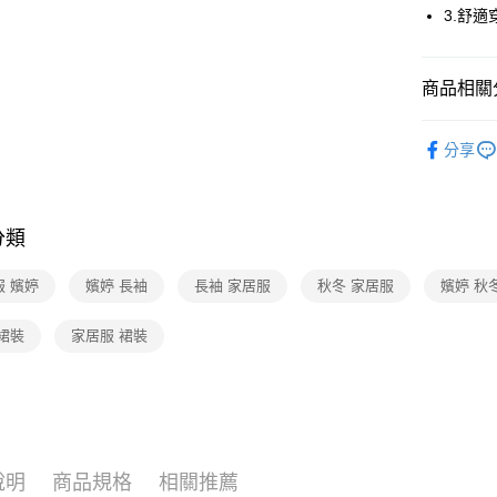
3.舒適
全家取貨
每筆NT$8
商品相關分
付款後全
【好評不斷】
每筆NT$8
分享
7-11取貨
每筆NT$8
分類
付款後7-1
每筆NT$8
服 嬪婷
嬪婷 長袖
長袖 家居服
秋冬 家居服
嬪婷 秋
宅配
裙裝
家居服 裙裝
每筆NT$8
離島
每筆NT$2
付款後門
說明
商品規格
相關推薦
每筆NT$8