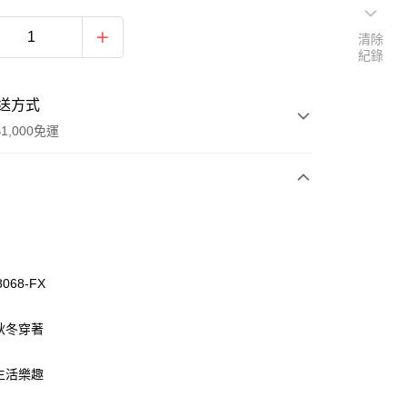
清除
紀錄
送方式
1,000免運
次付款
付款
8068-FX
應秋冬穿著
添生活樂趣