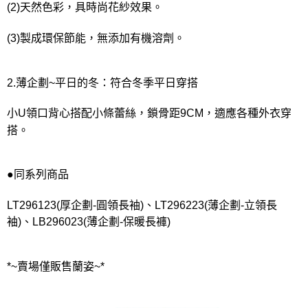
(2)天然色彩，具時尚花紗效果。
(3)製成環保節能，無添加有機溶劑。
2.薄企劃~平日的冬：符合冬季平日穿搭
小U領口背心搭配小條蕾絲，鎖骨距9CM，適應各種外衣穿
搭。
●同系列商品
LT296123(厚企劃-圓領長袖)、LT296223(薄企劃-立領長
袖)、LB296023(薄企劃-保暖長褲)
*~賣場僅販售蘭姿~*