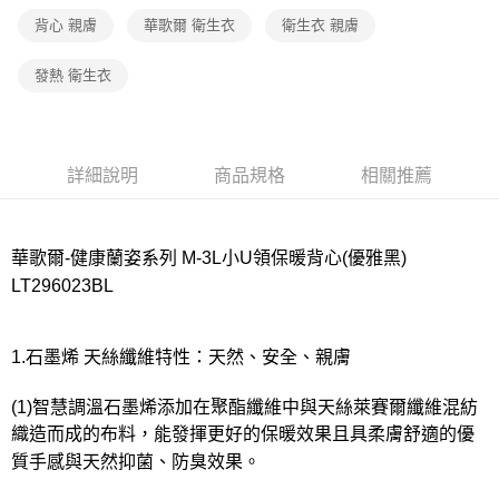
宅配
背心 親膚
華歌爾 衛生衣
衛生衣 親膚
每筆NT$80，滿NT$1,000(含以上)免運費
離島
發熱 衛生衣
每筆NT$220
付款後門市自取
每筆NT$80，滿NT$1,000(含以上)免運費
詳細說明
商品規格
相關推薦
華歌爾-健康蘭姿系列 M-3L小U領保暖背心(優雅黑)
LT296023BL
1.石墨烯 天絲纖維特性：天然、安全、親膚
(1)智慧調溫石墨烯添加在聚酯纖維中與天絲萊賽爾纖維混紡
織造而成的布料，能發揮更好的保暖效果且具柔膚舒適的優
質手感與天然抑菌、防臭效果。