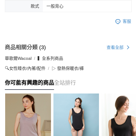
款式
一般背心
客服
商品相關分類 (3)
查看全部
華歌爾Wacoal
▍全系列商品
🔍女性睡衣/內著/配件
▷ 發熱保暖衣/褲
你可能有興趣的商品
全站排行