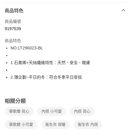
超商取貨付款
商品特色
LINE Pay
商品編號
街口支付
9197539
ATM付款
商品特色
運送方式
NO.LT296023-BL
全家取貨付款
1.石墨烯+天絲纖維特性：天然、安全、親膚
每筆NT$80，滿NT$1,000(含以上)免運費
付款後全家取貨
2.薄企劃~平日的冬：符合冬季平日穿搭
每筆NT$80，滿NT$1,000(含以上)免運費
7-11取貨付款
相關分類
每筆NT$80，滿NT$1,000(含以上)免運費
華歌爾 背心
內搭 小可愛
內搭 背心
付款後7-11取貨
每筆NT$80，滿NT$1,000(含以上)免運費
華歌爾 小可愛
衛生衣 保暖
衛生衣 內搭