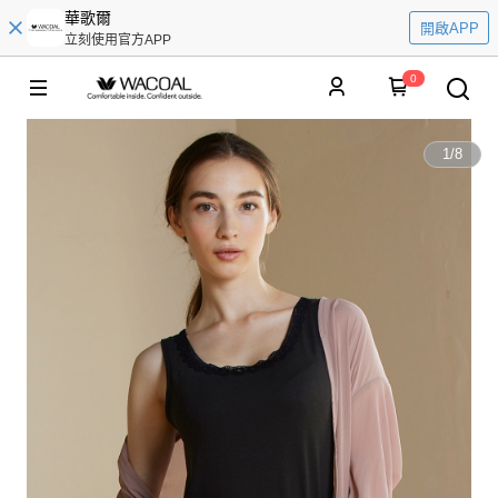
華歌爾
開啟APP
立刻使用官方APP
0
1
/
8