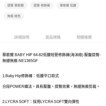
宅配
提臀 華歌爾
提臀 修飾褲
華歌爾 低腰
每筆NT$80，滿NT$1,000(含以上)免運費
離島
無痕 綠色
每筆NT$220
付款後門市自取
每筆NT$80，滿NT$1,000(含以上)免運費
詳細說明
商品規格
相關推薦
華歌爾 BABY HIP 64-82低腰短管修飾褲(海沫綠) 壓腹提臀-
無縫無痕-NE1365GF
1.Baby Hip修飾褲：低腰平口款式
分段POWER織法，具有壓腹、提臀效果，無縫無痕剪裁。
2.LYCRA SOFT：採用LYCRA SOFT雙向彈性