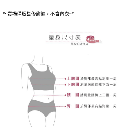
*~賣場僅販售修飾褲，不含內衣~*