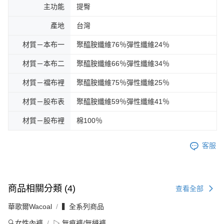
主功能
提臀
產地
台灣
材質－本布一
聚醯胺纖維76％彈性纖維24％
材質－本布二
聚醯胺纖維66％彈性纖維34％
材質－襠布裡
聚醯胺纖維75％彈性纖維25％
材質－股布表
聚醯胺纖維59％彈性纖維41％
材質－股布裡
棉100％
客服
商品相關分類 (4)
查看全部
華歌爾Wacoal
▍全系列商品
🔍女性內褲
▷ 無痕褲/無縫褲