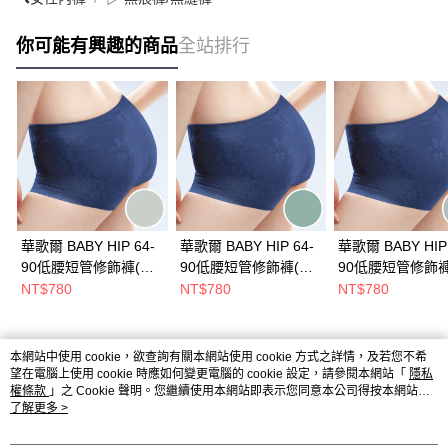
你可能有興趣的商品
全站排行
華歌爾 BABY HIP 64-
華歌爾 BABY HIP 64-
華歌爾 BABY HIP 
90低腰短管修飾褲(胭
90低腰短管修飾褲(北
90低腰短管修飾褲
光綠) 壓腹提臀-無縫無
極綠) 壓腹提臀-無縫無
鑽綠) 壓腹提臀-
NT$780
NT$780
NT$780
痕-NE1365GQ
痕-NE1365HM
痕-NE1365GB
熱門標籤