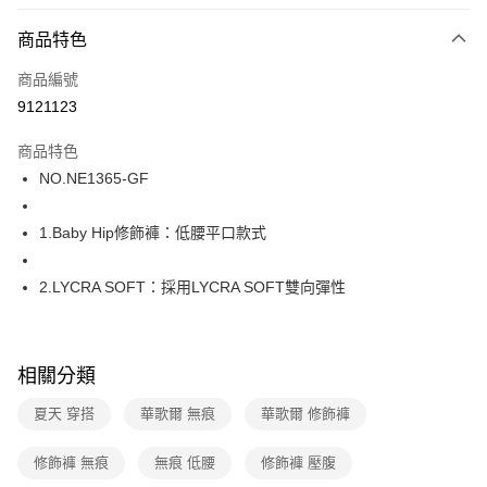
超商取貨付款
商品特色
LINE Pay
商品編號
街口支付
9121123
ATM付款
商品特色
運送方式
NO.NE1365-GF
全家取貨付款
1.Baby Hip修飾褲：低腰平口款式
每筆NT$80，滿NT$1,000(含以上)免運費
付款後全家取貨
2.LYCRA SOFT：採用LYCRA SOFT雙向彈性
每筆NT$80，滿NT$1,000(含以上)免運費
7-11取貨付款
相關分類
每筆NT$80，滿NT$1,000(含以上)免運費
夏天 穿搭
華歌爾 無痕
華歌爾 修飾褲
付款後7-11取貨
每筆NT$80，滿NT$1,000(含以上)免運費
修飾褲 無痕
無痕 低腰
修飾褲 壓腹