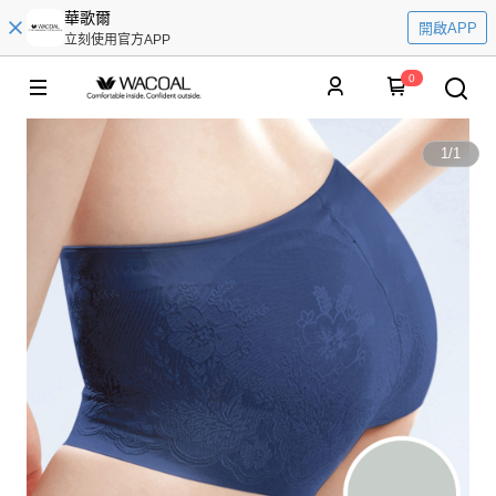
華歌爾
開啟APP
立刻使用官方APP
0
1
/
1