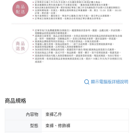
顯示電腦版詳細說明
商品規格
內容物
束褲乙件
型態
束褲、修飾褲