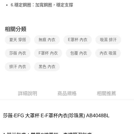
宅配
6.穩定鋼圈：加寬鋼圈，穩定支撐
每筆NT$80，滿NT$1,000(含以上)免運費
離島
每筆NT$220
相關分類
付款後門市自取
夏天 穿搭
無痕 內衣
E罩杯 內衣
吸濕 排汗
每筆NT$80，滿NT$1,000(含以上)免運費
莎薇 內衣
F罩杯 內衣
包覆 內衣
內衣 吸濕
排汗 內衣
黑色 內衣
詳細說明
商品規格
相關推薦
莎薇-EFG 大罩杯 E-F罩杯內衣(珍珠黑) AB4048BL