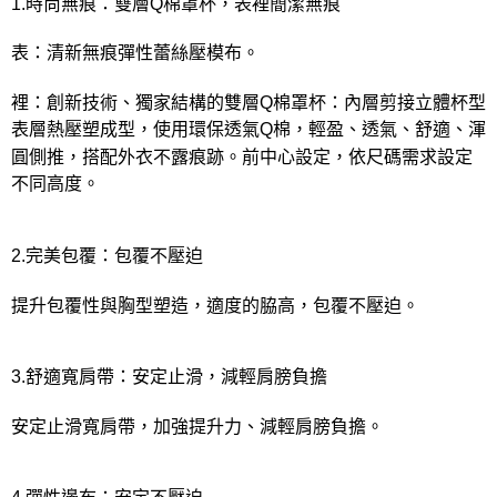
1.時尚無痕：雙層Q棉罩杯，表裡簡潔無痕
表：清新無痕彈性蕾絲壓模布。
裡：創新技術、獨家結構的雙層Q棉罩杯：內層剪接立體杯型
表層熱壓塑成型，使用環保透氣Q棉，輕盈、透氣、舒適、渾
圓側推，搭配外衣不露痕跡。前中心設定，依尺碼需求設定
不同高度。
2.完美包覆：包覆不壓迫
提升包覆性與胸型塑造，適度的脇高，包覆不壓迫。
3.舒適寬肩帶：安定止滑，減輕肩膀負擔
安定止滑寬肩帶，加強提升力、減輕肩膀負擔。