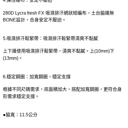
4.彈性邊布：安定不壓迫
280D Lycra fresh FX 吸濕排汗網狀經編布，土台脇邊無
BONE設計，合身安定不壓迫。
5.吸濕排汗鬆緊帶：吸濕排汗鬆緊帶清爽不黏膩
上下邊使用吸濕排汗鬆緊帶，清爽不黏膩。上(10mm)下
(13mm)。
6.穩定鋼圈：加寬鋼圈，穩定支撐
根據不同尺碼需求，底面積加大，搭配加寬鋼圈，更符合身
形需求穩定支撐。
●脇寬：11.5公分