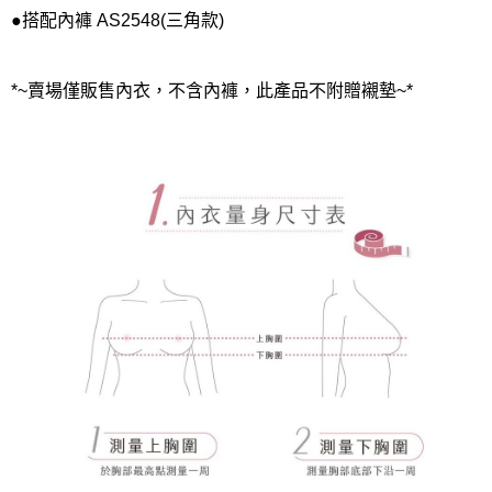
●搭配內褲 AS2548(三角款)
*~賣場僅販售內衣，不含內褲，此產品不附贈襯墊~*