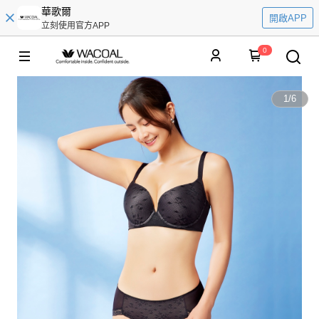
華歌爾
開啟APP
立刻使用官方APP
0
1
/
6