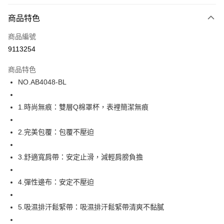
超商取貨付款
商品特色
LINE Pay
商品編號
街口支付
9113254
ATM付款
商品特色
運送方式
NO.AB4048-BL
全家取貨付款
1.時尚無痕：雙層Q棉罩杯，表裡簡潔無痕
每筆NT$80，滿NT$1,000(含以上)免運費
付款後全家取貨
2.完美包覆：包覆不壓迫
每筆NT$80，滿NT$1,000(含以上)免運費
3.舒適寬肩帶：安定止滑，減輕肩膀負擔
7-11取貨付款
每筆NT$80，滿NT$1,000(含以上)免運費
4.彈性邊布：安定不壓迫
付款後7-11取貨
每筆NT$80，滿NT$1,000(含以上)免運費
5.吸濕排汗鬆緊帶：吸濕排汗鬆緊帶清爽不黏膩