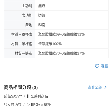
主功能
無痕
次功能
透氣
產地
越南
材質－罩杯表
聚醯胺纖維69％彈性纖維31％
材質－罩杯裡
聚酯纖維100％
材質－邊布
聚醯胺纖維73％彈性纖維27％
客服
商品相關分類 (3)
查看全部
莎薇SAVVY
▍全系列商品
🔍女性內衣
▷ EFG+大罩杯