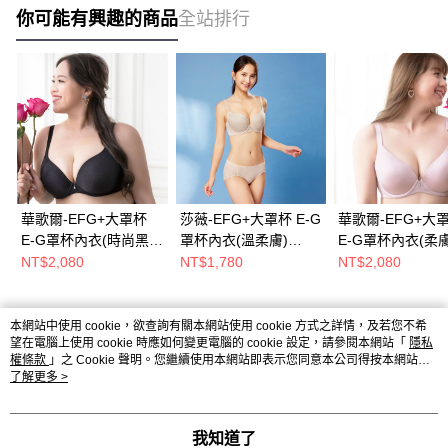
你可能有興趣的商品
全站排行
華歌爾-EFG+大罩杯
莎薇-EFG+大罩杯 E-G
華歌爾-EFG+大
E-G罩杯內衣(時尚黑)
罩杯內衣(溫柔膚)
E-G罩杯內衣(柔
雙層Q棉罩杯-
AB4048S6
雙層Q棉罩杯-
NT$2,080
NT$1,780
NT$2,080
VB4099BL
VB4099L2
本網站中使用 cookie，欲查詢有關本網站使用 cookie 方式之詳情，及若您不希
熱門標籤
望在電腦上使用 cookie 時應如何變更電腦的 cookie 設定，請參閱本網站「
隱私
權條款
」之 Cookie 聲明。您繼續使用本網站即表示您同意本公司得按本網站使
用條款之 Cookie 聲明使用 cookie。
了解更多 >
我知道了