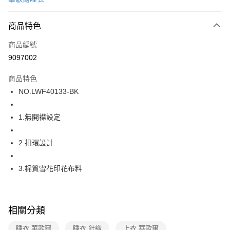
超商取貨付款
商品特色
LINE Pay
商品編號
街口支付
9097002
ATM付款
商品特色
運送方式
NO.LWF40133-BK
全家取貨付款
1.無開襟設定
每筆NT$80，滿NT$1,000(含以上)免運費
付款後全家取貨
2.扣環設計
每筆NT$80，滿NT$1,000(含以上)免運費
3.棉質雪花印花布料
7-11取貨付款
每筆NT$80，滿NT$1,000(含以上)免運費
付款後7-11取貨
相關分類
每筆NT$80，滿NT$1,000(含以上)免運費
睡衣 華歌爾
睡衣 針織
上衣 華歌爾