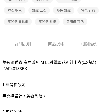
宅配
每筆NT$80，滿NT$1,000(含以上)免運費
睡衣 藍色
針織 上衣
藍色 針織
雪花 針織
離島
無開襟 華歌爾
無開襟 針織
無開襟 雪花
每筆NT$220
付款後門市自取
每筆NT$80，滿NT$1,000(含以上)免運費
詳細說明
商品規格
相關推薦
華歌爾睡衣-家居系列 M-LL針織雪花釦絆上衣(雪花藍)
LWF40133BK
1.無開襟設定
無開襟設計，美觀俐落。