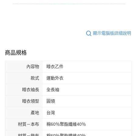
顯示電腦版詳細說明
商品規格
內容物
睡衣乙件
款式
運動外衣
睡衣袖長
全長袖
睡衣領型
圓領
產地
台灣
材質－本布
棉60％聚酯纖維40％
材質－飾布
棉60％聚酯纖維40％