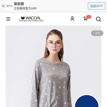
華歌爾
開啟APP
立刻使用官方APP
0
1
/
3