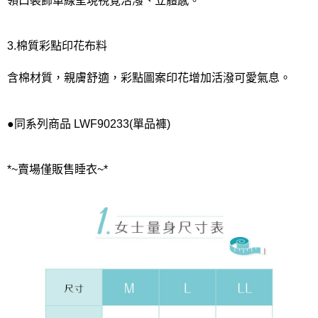
3.棉質彩點印花布料
含棉材質，親膚舒適，彩點圖案印花增加活潑可愛氣息。
●同系列商品 LWF90233(單品褲)
*~賣場僅販售睡衣~*