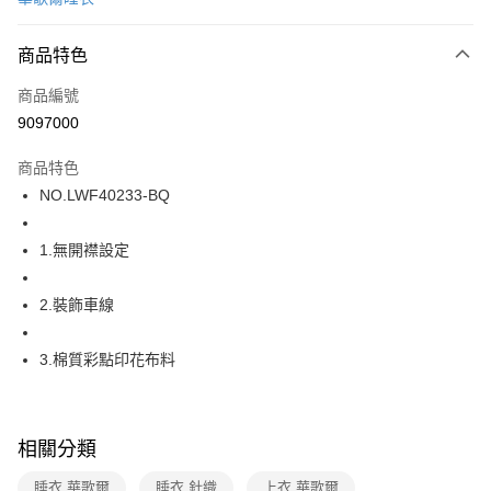
超商取貨付款
商品特色
LINE Pay
商品編號
街口支付
9097000
ATM付款
商品特色
運送方式
NO.LWF40233-BQ
全家取貨付款
1.無開襟設定
每筆NT$80，滿NT$1,000(含以上)免運費
付款後全家取貨
2.裝飾車線
每筆NT$80，滿NT$1,000(含以上)免運費
3.棉質彩點印花布料
7-11取貨付款
每筆NT$80，滿NT$1,000(含以上)免運費
付款後7-11取貨
相關分類
每筆NT$80，滿NT$1,000(含以上)免運費
睡衣 華歌爾
睡衣 針織
上衣 華歌爾