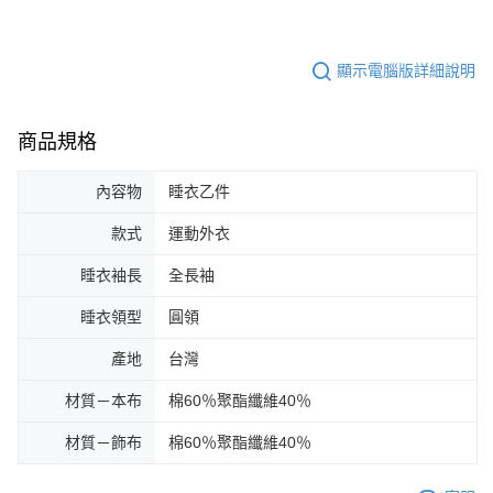
顯示電腦版詳細說明
商品規格
內容物
睡衣乙件
款式
運動外衣
睡衣袖長
全長袖
睡衣領型
圓領
產地
台灣
材質－本布
棉60％聚酯纖維40％
材質－飾布
棉60％聚酯纖維40％