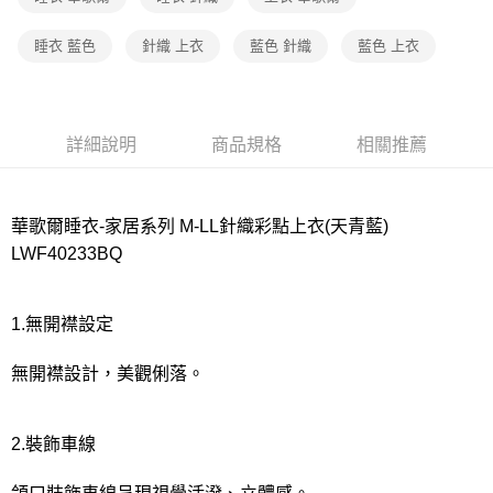
宅配
每筆NT$80，滿NT$1,000(含以上)免運費
睡衣 藍色
針織 上衣
藍色 針織
藍色 上衣
離島
每筆NT$220
詳細說明
商品規格
相關推薦
付款後門市自取
每筆NT$80，滿NT$1,000(含以上)免運費
華歌爾睡衣-家居系列 M-LL針織彩點上衣(天青藍)
LWF40233BQ
1.無開襟設定
無開襟設計，美觀俐落。
2.裝飾車線
領口裝飾車線呈現視覺活潑、立體感。