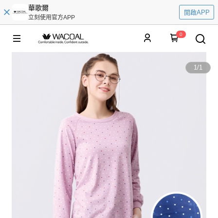
華歌爾
開啟APP
立刻使用官方APP
0
1
/
1