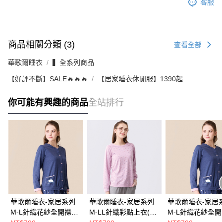
客服
商品相關分類 (3)
查看全部
華歌爾睡衣
▍全系列商品
【好評不斷】SALE🔥🔥🔥
【居家睡衣休閒服】1390起
你可能有興趣的商品
全站排行
華歌爾睡衣-家居系列
華歌爾睡衣-家居系列
華歌爾睡衣-家居
M-L針織花紗全開襟上
M-LL針織彩點上衣(珊
M-L針織花紗全