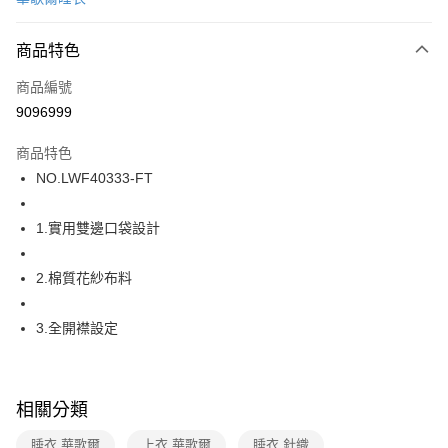
超商取貨付款
商品特色
LINE Pay
商品編號
街口支付
9096999
ATM付款
商品特色
運送方式
NO.LWF40333-FT
全家取貨付款
1.實用雙邊口袋設計
每筆NT$80，滿NT$1,000(含以上)免運費
付款後全家取貨
2.棉質花紗布料
每筆NT$80，滿NT$1,000(含以上)免運費
3.全開襟設定
7-11取貨付款
每筆NT$80，滿NT$1,000(含以上)免運費
付款後7-11取貨
相關分類
每筆NT$80，滿NT$1,000(含以上)免運費
睡衣 華歌爾
上衣 華歌爾
睡衣 針織