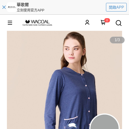
華歌爾
開啟APP
立刻使用官方APP
0
1
/
3