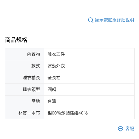
顯示電腦版詳細說明
商品規格
內容物
睡衣乙件
款式
運動外衣
睡衣袖長
全長袖
睡衣領型
圓領
產地
台灣
材質－本布
棉60％聚酯纖維40％
客服