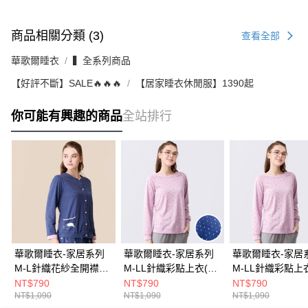
商品相關分類 (3)
查看全部
華歌爾睡衣
▍全系列商品
【好評不斷】SALE🔥🔥🔥
【居家睡衣休閒服】1390起
你可能有興趣的商品
全站排行
華歌爾睡衣-家居系列
華歌爾睡衣-家居系列
華歌爾睡衣-家居
M-L針織花紗全開襟上
M-LL針織彩點上衣(天
M-LL針織彩點上
衣(藏青藍)
青藍) LWF40233BQ
瑚粉) LWF40233
NT$790
NT$790
NT$790
NT$1,090
NT$1,090
NT$1,090
LWF40333BT