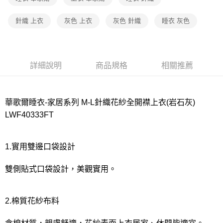
宅配
每筆NT$80，滿NT$1,000(含以上)免運費
針織 上衣
灰色 上衣
灰色 針織
睡衣 灰色
離島
每筆NT$220
詳細說明
商品規格
相關推薦
付款後門市自取
每筆NT$80，滿NT$1,000(含以上)免運費
華歌爾睡衣-家居系列 M-L針織花紗全開襟上衣(岩石灰)
LWF40333FT
1.實用雙邊口袋設計
雙側貼式口袋設計，美觀實用。
2.棉質花紗布料
含棉材質，親膚舒適，花紗素面上衣居家、休閒皆適宜。