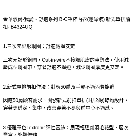
金華歌爾-我愛‧舒適系列 B-C罩杯內衣(迷濛紫) 新式單排前
扣-IB4324UQ
1.三次元記形鋼圈：舒適減壓安定
三次元記形鋼圈，Out-in-wire不接觸肌膚的車縫法，使用減
壓成型鋼圈帶，穿著舒適不壓迫，減少鋼圈厚度更安定。
2.新式單排前扣作法：對應50肩及手部不適消費族群
因應50肩顧客需求，開發新式前扣單排(1排2鉤)背鉤設計，
穿著更穩定、集中，改善穿著不易與前中心不適感。
3.優雅單色Textronic彈性蕾絲：展現輕透感羽毛花型，層次
豐富，外觀優雅