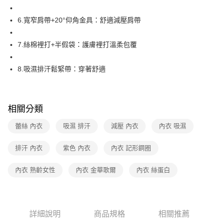
宅配
每筆NT$80，滿NT$1,000(含以上)免運費
6.寬窄肩帶+20°仰角金具：舒適減壓肩帶
離島
7.絲棉裡打+半假袋：護膚裡打溫柔包覆
每筆NT$220
付款後門市自取
8.吸濕排汗鬆緊帶：穿著舒適
每筆NT$80，滿NT$1,000(含以上)免運費
相關分類
蕾絲 內衣
吸濕 排汗
減壓 內衣
內衣 吸濕
排汗 內衣
紫色 內衣
內衣 記形鋼圈
內衣 熟齡女性
內衣 金華歌爾
內衣 絲蛋白
詳細說明
商品規格
相關推薦