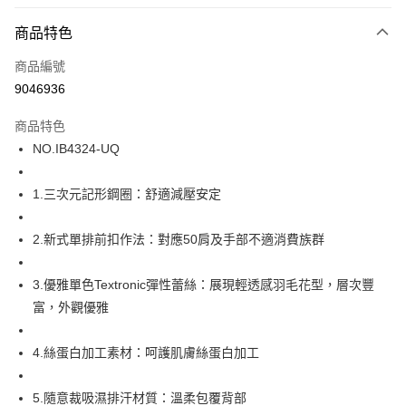
超商取貨付款
商品特色
LINE Pay
商品編號
街口支付
9046936
ATM付款
商品特色
運送方式
NO.IB4324-UQ
全家取貨付款
1.三次元記形鋼圈：舒適減壓安定
每筆NT$80，滿NT$1,000(含以上)免運費
付款後全家取貨
2.新式單排前扣作法：對應50肩及手部不適消費族群
每筆NT$80，滿NT$1,000(含以上)免運費
3.優雅單色Textronic彈性蕾絲：展現輕透感羽毛花型，層次豐
7-11取貨付款
富，外觀優雅
每筆NT$80，滿NT$1,000(含以上)免運費
付款後7-11取貨
4.絲蛋白加工素材：呵護肌膚絲蛋白加工
每筆NT$80，滿NT$1,000(含以上)免運費
5.隨意裁吸濕排汗材質：溫柔包覆背部