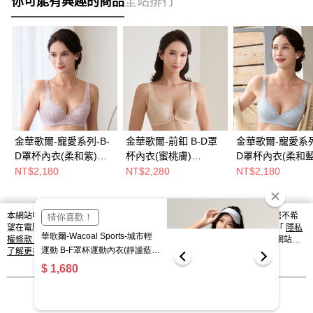
你可能有興趣的商品
全站排行
金華歌爾-寵愛系列-B-
金華歌爾-前釦 B-D罩
金華歌爾-寵愛系列
D罩杯內衣(柔和紫)
杯內衣(蜜桃膚)
D罩杯內衣(柔和藍
IB4050UW
IB4334SE
IB4050DU
NT$2,180
NT$2,280
NT$2,180
本網站中使用 cookie，欲查詢有關本網站使用 cookie 方式之詳情，及若您不希
熱門標籤
望在電腦上使用 cookie 時應如何變更電腦的 cookie 設定，請參閱本網站「
隱私
權條款
」之 Cookie 聲明。您繼續使用本網站即表示您同意本公司得按本網站使
用條款之 Cookie 聲明使用 cookie。
了解更多 >
我知道了