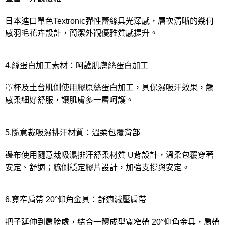
日本進口單色Textronic彈性蕾絲具光澤感，層次清晰的幾何
感羽毛花卉設計，簡潔外觀優雅質感提升。
4.絲蛋白加工素材：呵護肌膚絲蛋白加工
罩杯及土台肌側使用膠原絲蛋白加工，具保濕吸汗效果，觸
感柔細好舒服，讓肌膚多一層呵護。
5.隨意裁吸濕排汗材質：溫柔包覆背部
邊布使用隨意裁吸濕排汗舒柔材質 U背設計，溫柔包覆穿著
安定、舒適；脇側穩定膠片設計，加強支撐與安定。
6.寬窄肩帶 20°仰角金具：舒適減壓肩帶
把子延伸到肩膀處，結合一體成型寬窄帶 20°仰角金具，肩帶