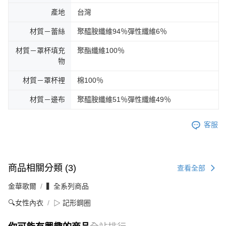
產地
台灣
材質－蕾絲
聚醯胺纖維94％彈性纖維6％
材質－罩杯填充
聚酯纖維100％
物
材質－罩杯裡
棉100％
材質－邊布
聚醯胺纖維51％彈性纖維49％
客服
商品相關分類 (3)
查看全部
金華歌爾
▍全系列商品
🔍女性內衣
▷ 記形鋼圈