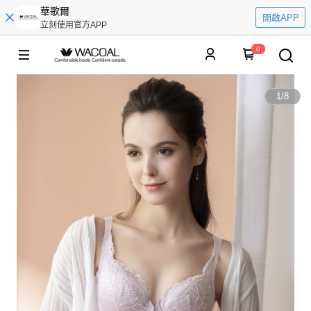
華歌爾
開啟APP
立刻使用官方APP
0
1
/
8