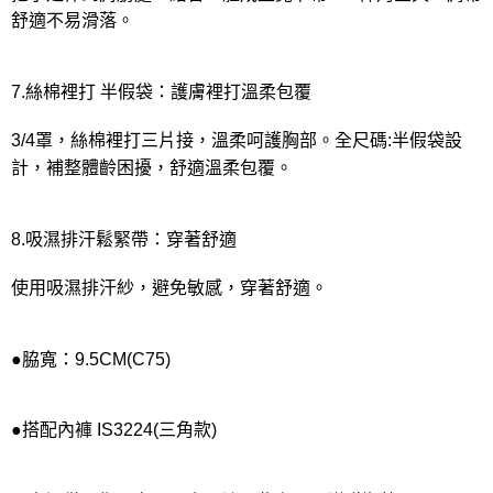
舒適不易滑落。
7.絲棉裡打 半假袋：護膚裡打溫柔包覆
3/4罩，絲棉裡打三片接，溫柔呵護胸部。全尺碼:半假袋設
計，補整體齡困擾，舒適溫柔包覆。
8.吸濕排汗鬆緊帶：穿著舒適
使用吸濕排汗紗，避免敏感，穿著舒適。
●脇寬：9.5CM(C75)
●搭配內褲 IS3224(三角款)