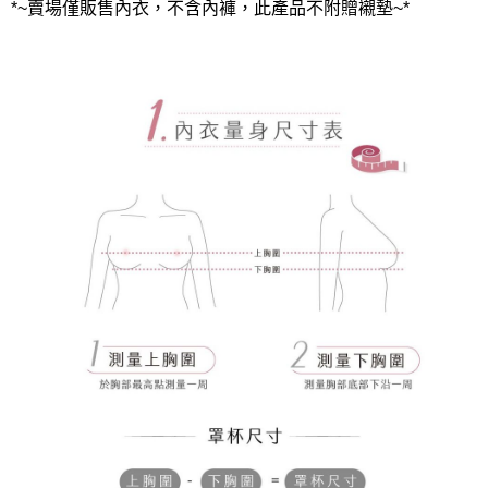
*~賣場僅販售內衣，不含內褲，此產品不附贈襯墊~*