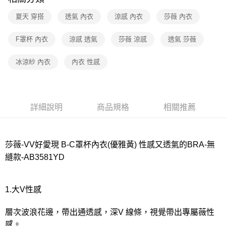
宅配
每筆NT$80，滿NT$1,000(含以上)免運費
夏天 穿搭
透氣 內衣
涼感 內衣
莎薇 內衣
離島
F罩杯 內衣
涼感 透氣
莎薇 涼感
透氣 莎薇
每筆NT$220
冰涼紗 內衣
內衣 性感
付款後門市自取
每筆NT$80，滿NT$1,000(含以上)免運費
詳細說明
商品規格
相關推薦
莎薇-VV好愛現 B-C罩杯內衣(優雅黃) 性感又透氣的BRA-無
縫款-AB3581YD
1.大V性感
層次波浪花邊，帶出通透感，深V 線條，視覺帶出專屬薇性
感。