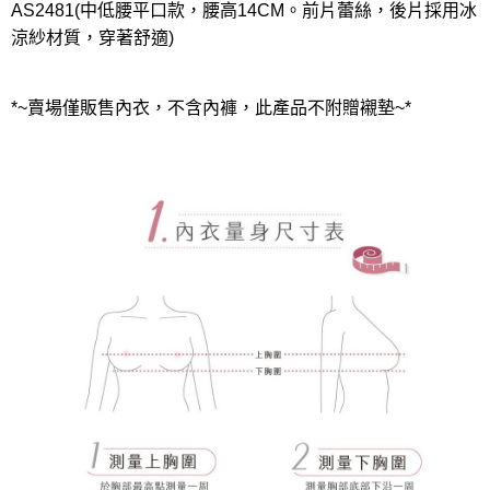
AS2481(中低腰平口款，腰高14CM。前片蕾絲，後片採用冰
涼紗材質，穿著舒適)
*~賣場僅販售內衣，不含內褲，此產品不附贈襯墊~*