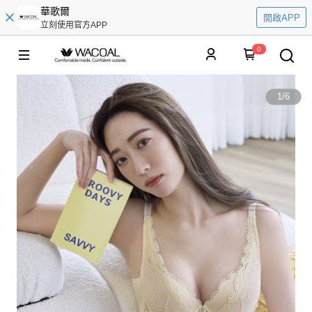
華歌爾
開啟APP
立刻使用官方APP
0
1
/
6