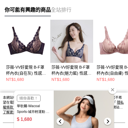
你可能有興趣的商品
全站排行
莎薇-VV好愛現 B-F罩
莎薇-VV好愛現 B-F罩
莎薇-VV好愛現 B
杯內衣(自在灰) 性感又
杯內衣(魅力藍) 性感又
杯內衣(自由膚) 
透氣的BRA-無縫款-
透氣的BRA-無縫款-
透氣的BRA-無縫
NT$1,680
NT$1,680
NT$1,680
AB3581FT
AB3581NQ
AB3581L4
本網站中使用 cookie，欲查詢有關本網站使用 cookie 方式之詳情，及若您不希
熱門標籤
望在電腦上使用 cookie 時應如何變更電腦的 cookie 設定，請參閱本網站「
隱私
權條款
」之 Cookie 聲明。您繼續使用本網站即表示您同意本公司得按本網站使
用條款之 Cookie 聲明使用 cookie。
了解更多 >