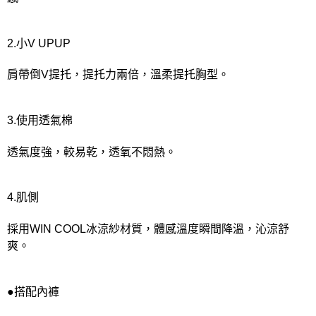
2.小V UPUP
肩帶倒V提托，提托力兩倍，溫柔提托胸型。
3.使用透氣棉
透氣度強，較易乾，透氧不悶熱。
4.肌側
採用WIN COOL冰涼紗材質，體感溫度瞬間降溫，沁涼舒
爽。
●搭配內褲