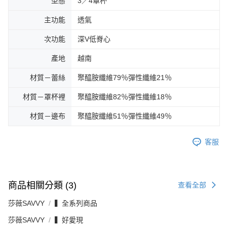
型態
3／4罩杯
主功能
透氣
次功能
深V低脊心
產地
越南
材質－蕾絲
聚醯胺纖維79％彈性纖維21％
材質－罩杯裡
聚醯胺纖維82％彈性纖維18％
材質－邊布
聚醯胺纖維51％彈性纖維49％
客服
商品相關分類 (3)
查看全部
莎薇SAVVY
▍全系列商品
莎薇SAVVY
▍好愛現