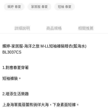
宅配
每筆NT$80，滿NT$1,000(含以上)免運費
嬪婷 春夏
家居服 春夏
短袖 春夏
離島
每筆NT$220
詳細說明
商品規格
相關推薦
付款後門市自取
每筆NT$80，滿NT$1,000(含以上)免運費
嬪婷-家居服-海洋之旅 M-LL短袖褲裝睡衣(藍海水)
BL3037CS
1.對應春夏穿著
短袖褲裝。
2.增添生活樂趣
上身海軍風蓓蕾熊徜徉大海，下身素面短褲。