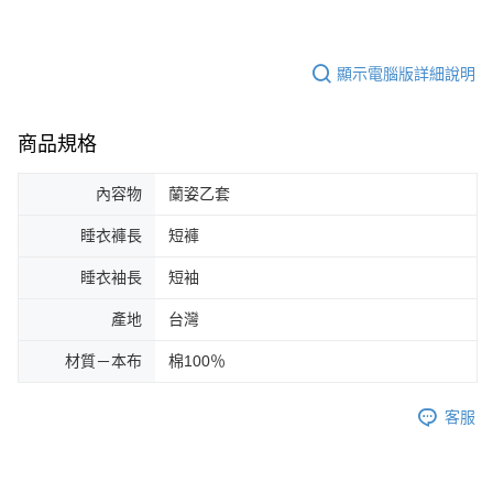
顯示電腦版詳細說明
商品規格
內容物
蘭姿乙套
睡衣褲長
短褲
睡衣袖長
短袖
產地
台灣
材質－本布
棉100％
客服