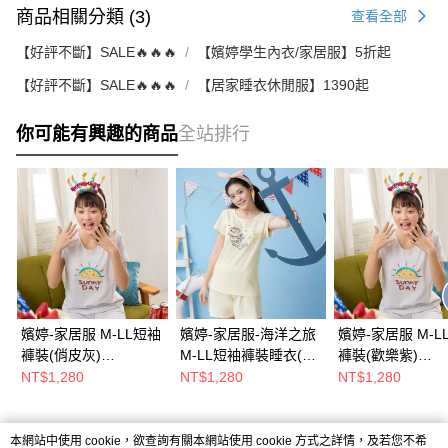
商品相關分類 (3)
查看全部
【好評不斷】SALE🔥🔥🔥
【嬪婷學生內衣/家居服】5折起
【好評不斷】SALE🔥🔥🔥
【居家睡衣休閒服】1390起
你可能有興趣的商品
全站排行
嬪婷-家居服 M-LL短袖
嬪婷-家居服-海洋之旅
嬪婷-家居服 M-L
褲裝(俏皮灰)
M-LL短袖褲裝睡衣(晴
褲裝(歡樂紫)
BL3048FZ
朗黃) BL3037YD
BL3048VE
NT$1,280
NT$1,280
NT$1,280
本網站中使用 cookie，欲查詢有關本網站使用 cookie 方式之詳情，及若您不希