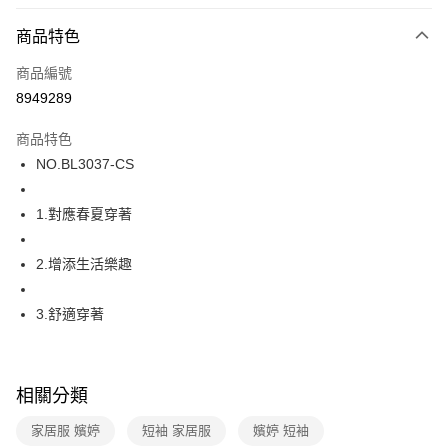
超商取貨付款
商品特色
LINE Pay
商品編號
街口支付
8949289
ATM付款
商品特色
運送方式
NO.BL3037-CS
全家取貨付款
1.對應春夏穿著
每筆NT$80，滿NT$1,000(含以上)免運費
付款後全家取貨
2.增添生活樂趣
每筆NT$80，滿NT$1,000(含以上)免運費
3.舒適穿著
7-11取貨付款
每筆NT$80，滿NT$1,000(含以上)免運費
付款後7-11取貨
相關分類
每筆NT$80，滿NT$1,000(含以上)免運費
家居服 嬪婷
短袖 家居服
嬪婷 短袖