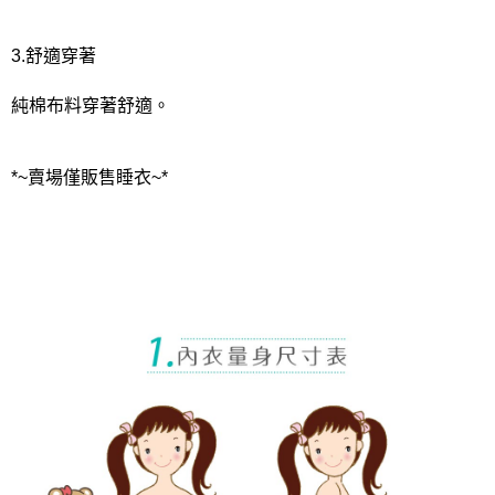
3.舒適穿著
純棉布料穿著舒適。
*~賣場僅販售睡衣~*