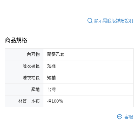
顯示電腦版詳細說明
商品規格
內容物
蘭姿乙套
睡衣褲長
短褲
睡衣袖長
短袖
產地
台灣
材質－本布
棉100％
客服