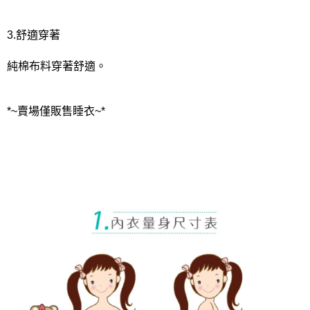
3.舒適穿著
純棉布料穿著舒適。
*~賣場僅販售睡衣~*