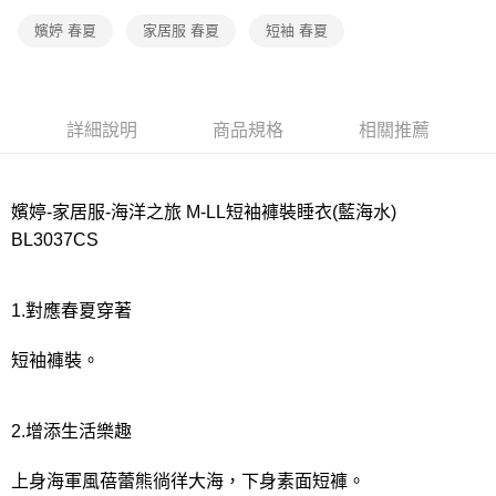
宅配
每筆NT$80，滿NT$1,000(含以上)免運費
嬪婷 春夏
家居服 春夏
短袖 春夏
離島
每筆NT$220
詳細說明
商品規格
相關推薦
付款後門市自取
每筆NT$80，滿NT$1,000(含以上)免運費
嬪婷-家居服-海洋之旅 M-LL短袖褲裝睡衣(藍海水)
BL3037CS
1.對應春夏穿著
短袖褲裝。
2.增添生活樂趣
上身海軍風蓓蕾熊徜徉大海，下身素面短褲。