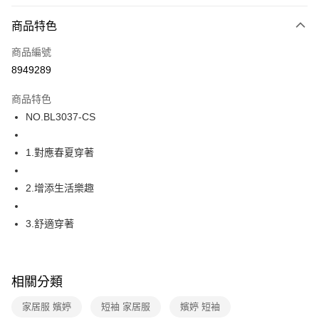
超商取貨付款
商品特色
LINE Pay
商品編號
街口支付
8949289
ATM付款
商品特色
運送方式
NO.BL3037-CS
全家取貨付款
1.對應春夏穿著
每筆NT$80，滿NT$1,000(含以上)免運費
付款後全家取貨
2.增添生活樂趣
每筆NT$80，滿NT$1,000(含以上)免運費
3.舒適穿著
7-11取貨付款
每筆NT$80，滿NT$1,000(含以上)免運費
付款後7-11取貨
相關分類
每筆NT$80，滿NT$1,000(含以上)免運費
家居服 嬪婷
短袖 家居服
嬪婷 短袖