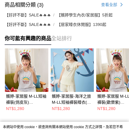
商品相關分類 (3)
查看全部
【好評不斷】SALE🔥🔥🔥
【嬪婷學生內衣/家居服】5折起
【好評不斷】SALE🔥🔥🔥
【居家睡衣休閒服】1390起
你可能有興趣的商品
全站排行
嬪婷-家居服 M-LL短袖
嬪婷-家居服-海洋之旅
嬪婷-家居服 M-L
褲裝(俏皮灰)
M-LL短袖褲裝睡衣(晴
褲裝(歡樂紫)
BL3048FZ
朗黃) BL3037YD
BL3048VE
NT$1,280
NT$1,280
NT$1,280
本網站中使用 cookie，欲查詢有關本網站使用 cookie 方式之詳情，及若您不希