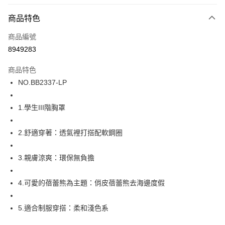
超商取貨付款
商品特色
LINE Pay
商品編號
街口支付
8949283
ATM付款
商品特色
運送方式
NO.BB2337-LP
全家取貨付款
1.學生III階胸罩
每筆NT$80，滿NT$1,000(含以上)免運費
付款後全家取貨
2.舒適穿著：透氣裡打搭配軟鋼圈
每筆NT$80，滿NT$1,000(含以上)免運費
3.親膚涼爽：環保無負擔
7-11取貨付款
每筆NT$80，滿NT$1,000(含以上)免運費
4.可愛的蓓蕾熊為主題：俏皮蓓蕾熊去海邊度假
付款後7-11取貨
每筆NT$80，滿NT$1,000(含以上)免運費
5.適合制服穿搭：柔和淺色系