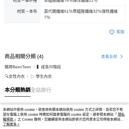
材質－罩杯裡
聚醯胺纖維78％彈性纖維22％
材質－本布
莫代爾纖維61％聚醯胺纖維32％彈性纖維
7％
客服
商品相關分類 (4)
查看全部
嬪婷BeenTeen
▍成長Ⅲ階段
🔍女性內衣
▷ 學生內衣
本分類熱銷
全站排行
本網站中使用 cookie，欲查詢有關本網站使用 cookie 方式之詳情，及若您不希
熱門標籤
望在電腦上使用 cookie 時應如何變更電腦的 cookie 設定，請參閱本網站「
隱私
權條款
」之 Cookie 聲明。您繼續使用本網站即表示您同意本公司得按本網站使
用條款之 Cookie 聲明使用 cookie。
了解更多 >