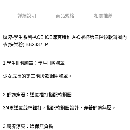
宅配
每筆NT$80，滿NT$1,000(含以上)免運費
詳細說明
商品規格
相關推薦
離島
每筆NT$220
嬪婷-學生系列-ACE ICE涼爽纖維 A-C罩杯第三階段軟鋼圈內
付款後門市自取
衣(快樂粉) BB2337LP
每筆NT$80，滿NT$1,000(含以上)免運費
1.學生III階胸罩：學生III階胸罩
少女成長的第三階段軟鋼圈胸罩。
2.舒適穿著：透氣裡打搭配軟鋼圈
3/4罩透氣絲棉裡打，搭配軟鋼圈設計，穿著舒適無壓。
3.親膚涼爽：環保無負擔