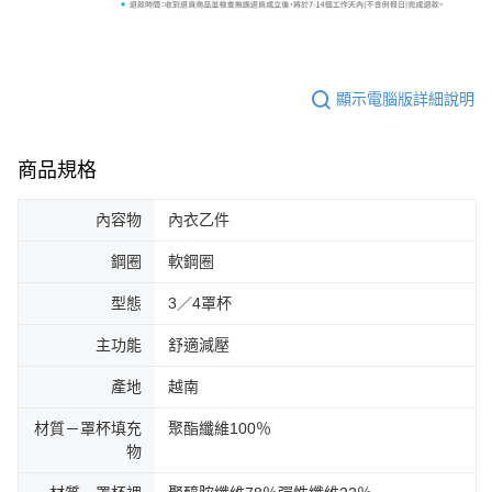
顯示電腦版詳細說明
商品規格
內容物
內衣乙件
鋼圈
軟鋼圈
型態
3／4罩杯
主功能
舒適減壓
產地
越南
材質－罩杯填充
聚酯纖維100％
物