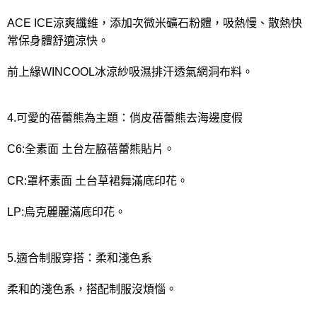
ACE ICE涼爽纖維，添加次微米礦石粉體，吸熱慢、散熱快
常保身體舒適涼快。
前上緣WINCOOL冰涼紗吸濕排汗透氣網洞布料。
4.可愛的蓓蕾熊為主題：俏皮蓓蕾熊去海邊度假
C6:全素面 土台左脇蓓蕾熊貼片。
CR:罩杯素面 土台草裙舞滿底印花。
LP:烏克麗麗滿底印花。
5.適合制服穿搭：柔和淺色系
柔和的淺色系，搭配制服沒煩惱。