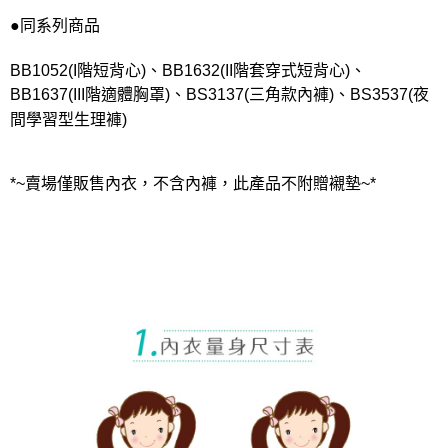
●同系列商品
BB1052(I階短背心)、BB1632(II階套穿式短背心)、
BB1637(III階適體胸罩)、BS3137(三角款內褲)、BS3537(夜
間學習型生理褲)
*~賣場僅販售內衣，不含內褲，此產品不附贈襯墊~*