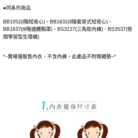
●同系列商品
BB1052(I階短背心)、BB1632(II階套穿式短背心)、
BB1637(III階適體胸罩)、BS3137(三角款內褲)、BS3537(夜
間學習型生理褲)
*~賣場僅販售內衣，不含內褲，此產品不附贈襯墊~*