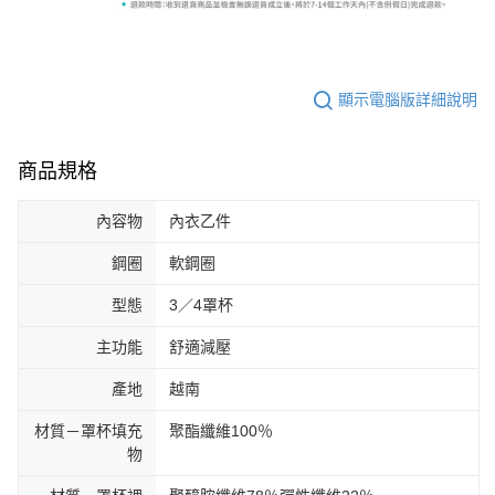
顯示電腦版詳細說明
商品規格
內容物
內衣乙件
鋼圈
軟鋼圈
型態
3／4罩杯
主功能
舒適減壓
產地
越南
材質－罩杯填充
聚酯纖維100％
物