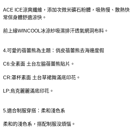
ACE ICE涼爽纖維，添加次微米礦石粉體，吸熱慢、散熱快
常保身體舒適涼快。
前上緣WINCOOL冰涼紗吸濕排汗透氣網洞布料。
4.可愛的蓓蕾熊為主題：俏皮蓓蕾熊去海邊度假
C6:全素面 土台左脇蓓蕾熊貼片。
CR:罩杯素面 土台草裙舞滿底印花。
LP:烏克麗麗滿底印花。
5.適合制服穿搭：柔和淺色系
柔和的淺色系，搭配制服沒煩惱。