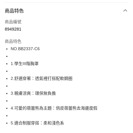
超商取貨付款
商品特色
LINE Pay
商品編號
街口支付
8949281
ATM付款
商品特色
運送方式
NO.BB2337-C6
全家取貨付款
1.學生III階胸罩
每筆NT$80，滿NT$1,000(含以上)免運費
付款後全家取貨
2.舒適穿著：透氣裡打搭配軟鋼圈
每筆NT$80，滿NT$1,000(含以上)免運費
3.親膚涼爽：環保無負擔
7-11取貨付款
每筆NT$80，滿NT$1,000(含以上)免運費
4.可愛的蓓蕾熊為主題：俏皮蓓蕾熊去海邊度假
付款後7-11取貨
每筆NT$80，滿NT$1,000(含以上)免運費
5.適合制服穿搭：柔和淺色系