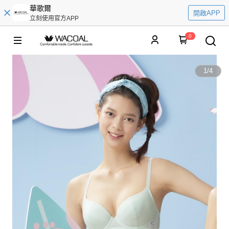
華歌爾
開啟APP
立刻使用官方APP
0
1
/
4