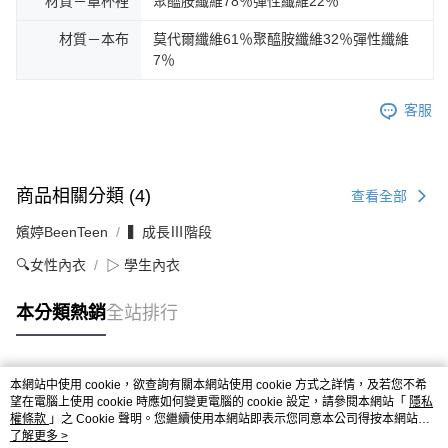
材質－罩杯裡
聚醯胺纖維78％彈性纖維22％
材質－本布
莫代爾纖維61％聚醯胺纖維32％彈性纖維
7％
客服
商品相關分類 (4)
查看全部
嬪婷BeenTeen
▍成長Ⅲ階段
🔍女性內衣
▷ 學生內衣
本分類熱銷
全站排行
本網站中使用 cookie，欲查詢有關本網站使用 cookie 方式之詳情，及若您不希
熱門標籤
望在電腦上使用 cookie 時應如何變更電腦的 cookie 設定，請參閱本網站「
隱私
權條款
」之 Cookie 聲明。您繼續使用本網站即表示您同意本公司得按本網站使
用條款之 Cookie 聲明使用 cookie。
了解更多 >