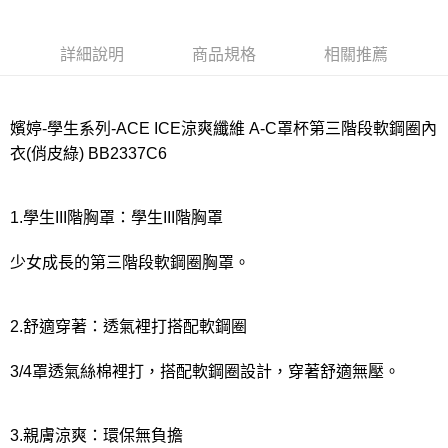
宅配
每筆NT$80，滿NT$1,000(含以上)免運費
詳細說明
商品規格
相關推薦
離島
每筆NT$220
嬪婷-學生系列-ACE ICE涼爽纖維 A-C罩杯第三階段軟鋼圈內
付款後門市自取
衣(俏皮綠) BB2337C6
每筆NT$80，滿NT$1,000(含以上)免運費
1.學生III階胸罩：學生III階胸罩
少女成長的第三階段軟鋼圈胸罩。
2.舒適穿著：透氣裡打搭配軟鋼圈
3/4罩透氣絲棉裡打，搭配軟鋼圈設計，穿著舒適無壓。
3.親膚涼爽：環保無負擔