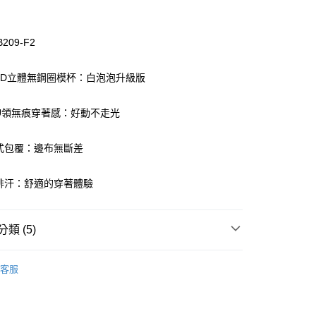
B209-F2
利3D立體無鋼圈模杯：白泡泡升級版
付款
笑U領無痕穿著感：好動不走光
0，滿NT$1,000(含以上)免運費
家取貨
段式包覆：邊布無斷差
0，滿NT$1,000(含以上)免運費
濕排汗：舒適的穿著體驗
付款
0，滿NT$1,000(含以上)免運費
類 (5)
1取貨
0，滿NT$1,000(含以上)免運費
oal
▍全系列商品
客服
衣
▷ 運動內衣/背心/褲
0，滿NT$1,000(含以上)免運費
衣
▷ 無鋼圈