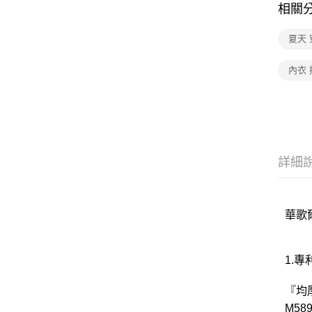
相關
夏天 
內衣 
詳細
華歌爾
1.
『均
M589