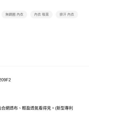
oal
▍Wacoal Sports✦運動
20
】正品滿2500省150
無鋼圈 內衣
內衣 吸濕
排汗 內衣
市自取
0，滿NT$1,000(含以上)免運費
09F2
合網透布、輕盈透氣看得見。(新型專利