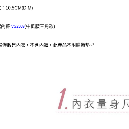
：10.5CM(D:M)
配內褲
(中低腰三角款)
VS2309
賣場僅販售內衣，不含內褲，此產品不附贈襯墊~*