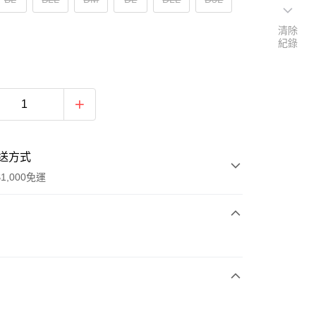
清除
紀錄
送方式
1,000免運
次付款
付款