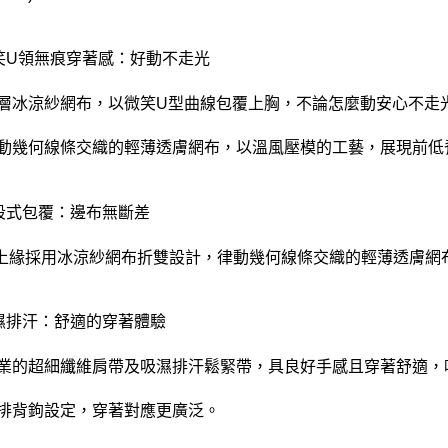
微笑U領無痕穿著感：好動不走光
)雙層冰涼紗網布，以微笑U型曲線包覆上胸，不論怎麼動安心不走
)律動幾何線條交織的輕薄透膚網布，以溫風壓模的工藝，展現前
二段式包覆：邊布無斷差
上緣採用冰涼紗網布折雙設計，律動幾何線條交織的輕薄透膚網
吸濕排汗：舒適的穿著體驗
)專業的超細纖維肩帶及吸濕排汗鬆緊帶，具良好手感且穿著舒適
)四排背鉤設定，穿著對應更廣泛。