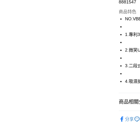
街口支付
8881547
商品特色
ATM付款
NO.VB
運送方式
1.專
全家取貨
2.微
每筆NT$8
付款後全
3.二
每筆NT$8
4.吸
7-11取貨
每筆NT$8
商品相關分
付款後7-1
每筆NT$8
華歌爾Wac
分享
宅配
🔍女性內
每筆NT$8
🔍女性內