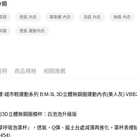
分類
離島
華歌爾Wac
每筆NT$2
【清涼一夏
穿搭
透氣 內衣
華歌爾 內衣
涼感 內衣
無痕 內衣
付款後門
抑菌
透氣 運動內衣
每筆NT$8
說明
商品規格
相關推薦
-城市輕運動系列 B:M-3L 3D立體無鋼圈運動內衣(美人灰) VBB2
專利3D立體無鋼圈模杯：白泡泡升級版
厚呼吸泡罩杯』，透氣、Q彈、脇土台處減薄再進化。罩杯表裡貼
454)