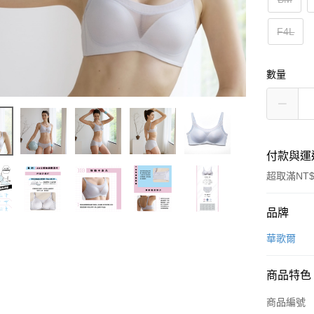
F4L
數量
付款與運
超取滿NT$
付款方式
品牌
信用卡一
華歌爾
超商取貨
商品特色
LINE Pay
商品編號