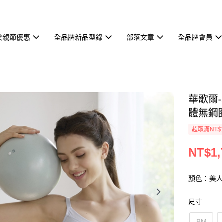
父親節優惠
全品牌新品型錄
部落文章
全品牌會員
華歌爾-城
體無鋼圈
超取滿NT$
NT$1,
顏色：美
尺寸
BM