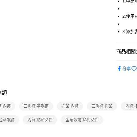
1.中
全家取貨
2.使用
每筆NT$8
付款後全
3.添
每筆NT$8
7-11取貨
商品相關分
每筆NT$8
金華歌爾
分享
付款後7-1
每筆NT$8
宅配
分類
每筆NT$8
爾 內褲
三角褲 華歌爾
抑菌 內褲
三角褲 抑菌
內褲 
離島
每筆NT$2
 金華歌爾
內褲 熟齡女性
金華歌爾 熟齡女性
付款後門
每筆NT$8