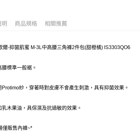
說明
商品規格
相關推薦
爾-抑菌肌蜜 M-3L中高腰三角褲2件包(甜橙橘) IS3303QO6
中高腰標準一般裾。
使用Protimo紗，穿著時對皮膚不會產生刺激，具有抑菌效果。
添加乳木果油，具保濕及抗過敏的效果。
場僅販售內褲~*