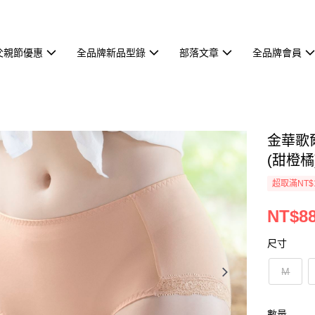
父親節優惠
全品牌新品型錄
部落文章
全品牌會員
金華歌
(甜橙橘)
超取滿NT$
NT$8
尺寸
M
數量