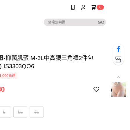
0
爾-抑菌肌蜜 M-3L中高腰三角褲2件包
 IS3303QO6
1,000免運
80
L
LL
3L