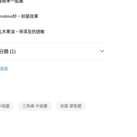
高腰標準一般裾
付款
Protimo紗，抑菌效果
0，滿NT$1,000(含以上)免運費
家取貨
加乳木果油，保濕及抗過敏
0，滿NT$1,000(含以上)免運費
付款
類 (1)
0，滿NT$1,000(含以上)免運費
▍全系列商品
客服
1取貨
0，滿NT$1,000(含以上)免運費
0，滿NT$1,000(含以上)免運費
中高腰
三角褲 中高腰
抑菌 華歌爾
20
市自取
0，滿NT$1,000(含以上)免運費