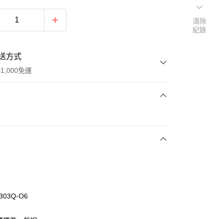
清除
紀錄
送方式
1,000免運
次付款
付款
3303Q-O6