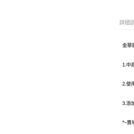
詳細
金華歌
1.
2.
3.
*~賣