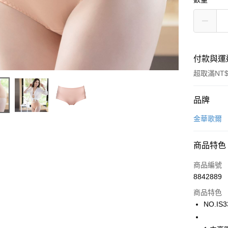
付款與運
超取滿NT$
付款方式
品牌
信用卡一
金華歌爾
超商取貨
商品特色
LINE Pay
商品編號
街口支付
8842889
商品特色
ATM付款
NO.IS
運送方式