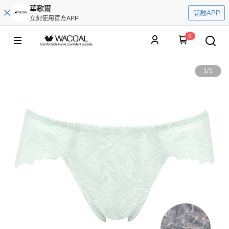
華歌爾
開啟APP
立刻使用官方APP
0
1
/
1