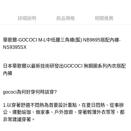
宅配
每筆NT$80，滿NT$1,000(含以上)免運費
詳細說明
商品規格
相關推薦
離島
每筆NT$220
付款後門市自取
華歌爾-GOCOCI M-L中低腰三角褲(藍) NB9695搭配內褲-
每筆NT$80，滿NT$1,000(含以上)免運費
NS9395SX
日本華歌爾以最新技術研發出GOCOCI 無鋼圈系列內衣搭配
內褲
gococi為何好穿何時該穿?
1.以穿著舒適不悶熱為首要設計重點，在夏日悶熱、從事辦
公、運動瑜珈、做家事、戶外旅遊、穿著輕薄外衣等等，都
非常建議穿著。