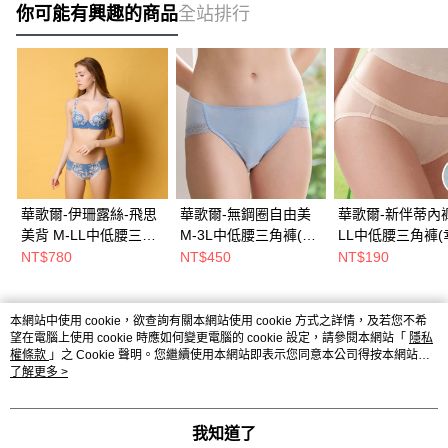
你可能有興趣的商品
全站排行
華歌爾-伊珊露絲-飛思
華歌爾-無鋼圈自由美
華歌爾-新伴蒂內褲
美背 M-LL中低腰三角
M-3L中低腰三角褲(澗
LL中低腰三角褲(
褲(沉靜藍) 搭配內褲-
水藍) 搭配內褲-
藍) NS1120C5
NT$780
NT$450
NT$190
ES21725N
VS2153CD
本網站中使用 cookie，欲查詢有關本網站使用 cookie 方式之詳情，及若您不希
熱門標籤
望在電腦上使用 cookie 時應如何變更電腦的 cookie 設定，請參閱本網站「
隱私
權條款
」之 Cookie 聲明。您繼續使用本網站即表示您同意本公司得按本網站使
用條款之 Cookie 聲明使用 cookie。
了解更多 >
我知道了