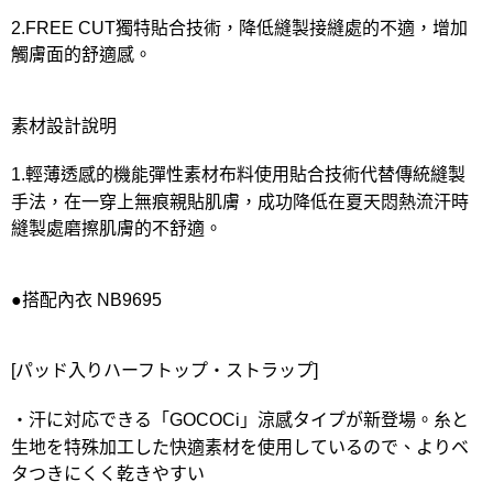
2.FREE CUT獨特貼合技術，降低縫製接縫處的不適，增加
觸膚面的舒適感。
素材設計說明
1.輕薄透感的機能彈性素材布料使用貼合技術代替傳統縫製
手法，在一穿上無痕親貼肌膚，成功降低在夏天悶熱流汗時
縫製處磨擦肌膚的不舒適。
●搭配內衣 NB9695
[パッド入りハーフトップ・ストラップ]
・汗に対応できる「GOCOCi」涼感タイプが新登場。糸と
生地を特殊加工した快適素材を使用しているので、よりベ
タつきにくく乾きやすい