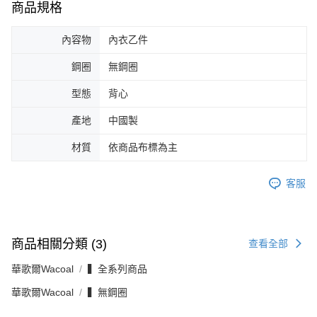
商品規格
內容物
內衣乙件
鋼圈
無鋼圈
型態
背心
產地
中國製
材質
依商品布標為主
客服
商品相關分類 (3)
查看全部
華歌爾Wacoal
▍全系列商品
華歌爾Wacoal
▍無鋼圈