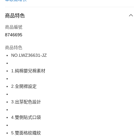
超商取貨付款
商品特色
LINE Pay
商品編號
街口支付
8746695
ATM付款
商品特色
運送方式
NO.LWZ36631-JZ
全家取貨付款
1.純棉嬰兒棉素材
每筆NT$80，滿NT$1,000(含以上)免運費
付款後全家取貨
2.全開襟設定
每筆NT$80，滿NT$1,000(含以上)免運費
3.出芽配色設計
7-11取貨付款
每筆NT$80，滿NT$1,000(含以上)免運費
4.雙側貼式口袋
付款後7-11取貨
每筆NT$80，滿NT$1,000(含以上)免運費
5.雙面格紋織紋