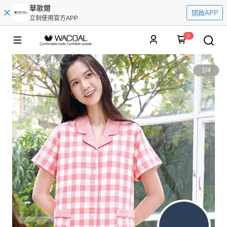
華歌爾
開啟APP
立刻使用官方APP
0
1
/
4