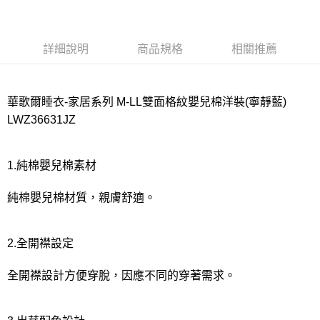
宅配
每筆NT$80，滿NT$1,000(含以上)免運費
詳細說明
商品規格
相關推薦
離島
每筆NT$220
華歌爾睡衣-家居系列 M-LL雙面格紋嬰兒棉洋裝(寧靜藍)
付款後門市自取
LWZ36631JZ
每筆NT$80，滿NT$1,000(含以上)免運費
1.純棉嬰兒棉素材
純棉嬰兒棉材質，親膚舒適。
2.全開襟設定
全開襟設計方便穿脫，因應不同的穿著需求。