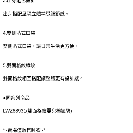
3.出芽配色設計
出芽搭配呈現立體精緻細節感。
4.雙側貼式口袋
雙側貼式口袋，讓日常生活更方便。
5.雙面格紋織紋
雙面格紋相互搭配讓整體更有設計感。
●同系列商品
LWZ88931(雙面格紋嬰兒棉褲裝)
*~賣場僅販售睡衣~*