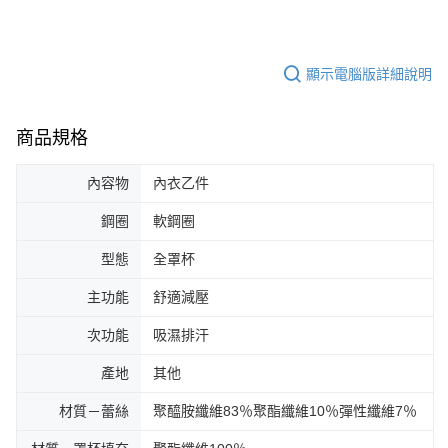
顯示電腦版詳細說明
商品規格
內容物
內衣乙件
鋼圈
軟鋼圈
型態
全罩杯
主功能
舒適減壓
次功能
吸濕排汗
產地
其他
材質－蕾絲
聚醯胺纖維83％聚酯纖維10％彈性纖維7％