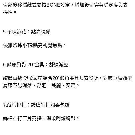
背部後移隱藏式支撐BONE設定，增加後背穿著穩定度與支
撐性。
5.珍珠飾花：點亮視覺
優雅珍珠小花:點亮視覺焦點。
6.綺麗肩帶 20°金具：舒適減壓
綺麗蕾絲 舒柔肩帶結合20°仰角金具 U背設計，對應垂肩體型
肩帶不易滑落，舒適、美麗、安定。
7.絲棉裡打：護膚裡打溫柔包覆
絲棉裡打三片剪接，溫柔呵護胸部。