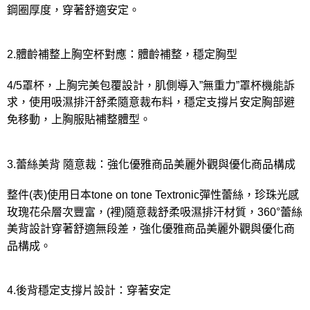
鋼圈厚度，穿著舒適安定。
2.體齡補整上胸空杯對應：體齡補整，穩定胸型
4/5罩杯，上胸完美包覆設計，肌側導入”無重力”罩杯機能訴
求，使用吸濕排汗舒柔隨意裁布料，穩定支撐片安定胸部避
免移動，上胸服貼補整體型。
3.蕾絲美背 隨意裁：強化優雅商品美麗外觀與優化商品構成
整件(表)使用日本tone on tone Textronic彈性蕾絲，珍珠光感
玫瑰花朵層次豐富，(裡)隨意裁舒柔吸濕排汗材質，360°蕾絲
美背設計穿著舒適無段差，強化優雅商品美麗外觀與優化商
品構成。
4.後背穩定支撐片設計：穿著安定