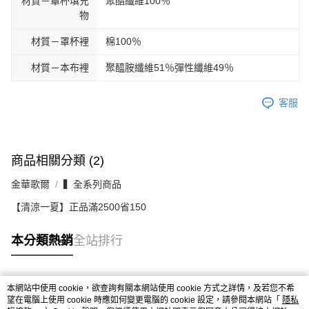
材質－罩杯填充
聚酯纖維100％
物
材質－罩杯裡
棉100％
材質－本布裡
聚醯胺纖維51％彈性纖維49％
客服
商品相關分類 (2)
金華歌爾
▍全系列商品
【清涼一夏】正品滿2500省150
本分類熱銷
全站排行
本網站中使用 cookie，欲查詢有關本網站使用 cookie 方式之詳情，及若您不希
熱門標籤
望在電腦上使用 cookie 時應如何變更電腦的 cookie 設定，請參閱本網站「
隱私