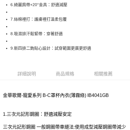
宅配
6.綺麗肩帶+20°金具：舒適減壓
每筆NT$80，滿NT$1,000(含以上)免運費
離島
7.絲棉裡打：護膚裡打溫柔包覆
每筆NT$220
8.吸濕排汗鬆緊帶：穿著舒適
付款後門市自取
每筆NT$80，滿NT$1,000(含以上)免運費
9.新四排二鉤貼心設計：試穿範圍更廣更舒適
詳細說明
商品規格
相關推薦
金華歌爾-寵愛系列 B-C罩杯內衣(薄霧綠) IB4041GB
1.三次元記形鋼圈：舒適減壓安定
三次元記形鋼圈 一般鋼圈帶車縫法:使用成型減壓鋼圈帶減少