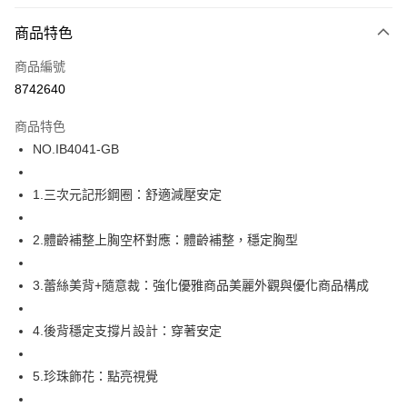
超商取貨付款
商品特色
LINE Pay
商品編號
街口支付
8742640
ATM付款
商品特色
運送方式
NO.IB4041-GB
全家取貨付款
1.三次元記形鋼圈：舒適減壓安定
每筆NT$80，滿NT$1,000(含以上)免運費
付款後全家取貨
2.體齡補整上胸空杯對應：體齡補整，穩定胸型
每筆NT$80，滿NT$1,000(含以上)免運費
3.蕾絲美背+隨意裁：強化優雅商品美麗外觀與優化商品構成
7-11取貨付款
每筆NT$80，滿NT$1,000(含以上)免運費
4.後背穩定支撐片設計：穿著安定
付款後7-11取貨
每筆NT$80，滿NT$1,000(含以上)免運費
5.珍珠飾花：點亮視覺