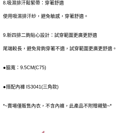
8.吸濕排汗鬆緊帶：穿著舒適
使用吸濕排汗紗，避免敏感，穿著舒適。
9.新四排二鉤貼心設計：試穿範圍更廣更舒適
尾端較長，避免背鉤穿著不適，試穿範圍更廣更舒適。
●脇寬：9.5CM(C75)
●搭配內褲 IS3041(三角款)
*~賣場僅販售內衣，不含內褲，此產品不附贈襯墊~*