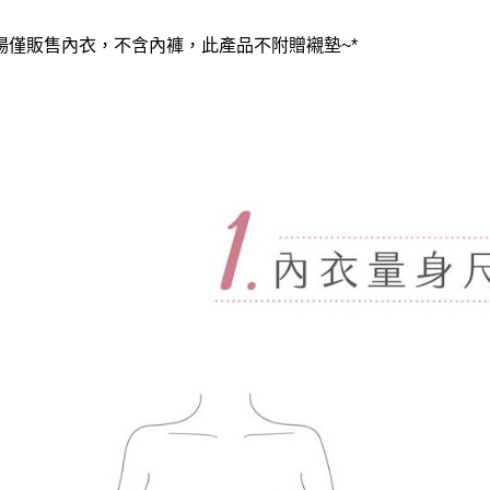
賣場僅販售內衣，不含內褲，此產品不附贈襯墊~*