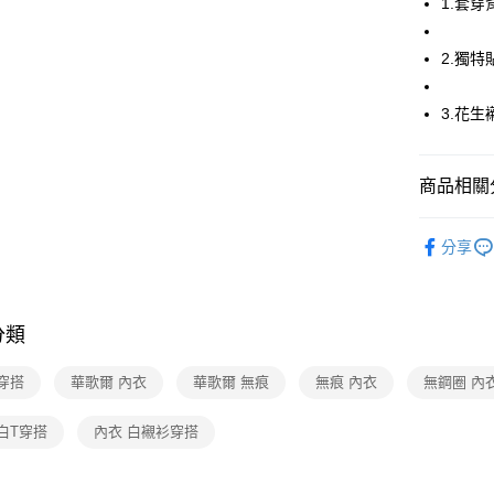
1.套穿
全家取貨
2.獨
每筆NT$8
付款後全
3.花
每筆NT$8
7-11取貨
商品相關分
每筆NT$8
華歌爾Wac
分享
付款後7-1
🔍女性內
每筆NT$8
華歌爾Wac
宅配
分類
🔍女性內
每筆NT$8
【清涼一夏
穿搭
華歌爾 內衣
華歌爾 無痕
無痕 內衣
無鋼圈 內
離島
每筆NT$2
白T穿搭
內衣 白襯衫穿搭
付款後門
每筆NT$8