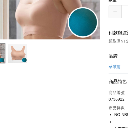
付款與運
超取滿NT$
付款方式
品牌
信用卡一
華歌爾
超商取貨
商品特色
LINE Pay
商品編號
街口支付
8736922
商品特色
ATM付款
NO.NB
運送方式