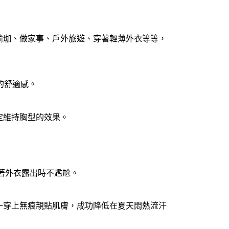
瑜珈、做家事、戶外旅遊、穿著輕薄外衣等等，
面的舒適感。
定維持胸型的效果。
穿著外衣露出時不尷尬。
一穿上無痕親貼肌膚，成功降低在夏天悶熱流汗