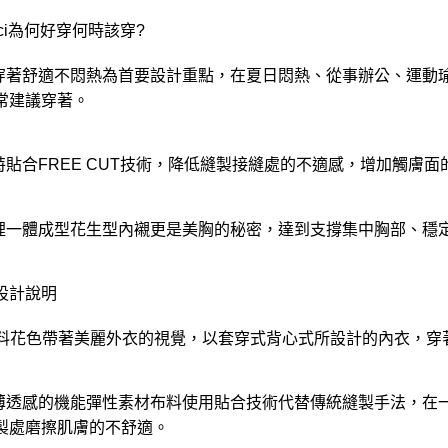
oci為何好穿何時該穿?
以穿著舒適不悶熱為首要設計重點，在夏日悶熱、從事辦公、運動
常建議穿著。
獨特貼合FREE CUT技術，降低縫製接縫處的不適感，增加觸膚
內裡一體成型花生型內襯更是美胸的秘密，達到支撐集中胸部、穩
設計說明
 布料花色帶著美麗外衣的視覺，以套穿式背心式所設計的內衣，
輕薄透感的機能彈性素材布料使用貼合技術代替傳統縫製手法，在
製處磨擦肌膚的不舒適。