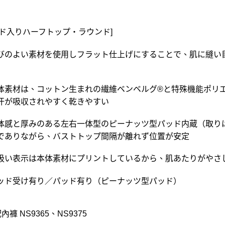
ッド入りハーフトップ・ラウンド]
びのよい素材を使用しフラット仕上げにすることで、肌に縫い
体素材は、コットン生まれの繊維ベンベルグ®と特殊機能ポリ
汗が吸収されやすく乾きやすい
体感と厚みのある左右一体型のピーナッツ型パッド内蔵（取り
でありながら、バストトップ間隔が離れず位置が安定
扱い表示は本体素材にプリントしているから、肌あたりがやさ
ッド受け有り／パッド有り（ピーナッツ型パッド）
內褲 NS9365、NS9375