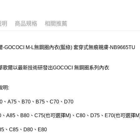
說明
商品規格
相關推薦
-GOCOCI M-L無鋼圈內衣(藍綠) 套穿式無痕親膚-NB9665TU
華歌爾以最新技術研發出GOCOCI 無鋼圈系列內衣
說明:
70、A75、B70、B75、C70、D70
80、A85、B80、C75(也可選擇M)、C80、D75、E70(也可選擇M
B85、C85、D80、E80