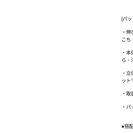
[パ
・伸
こち
・本
ら、
・立
ット
・取
・パ
●搭配