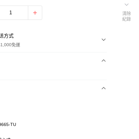
清除
紀錄
送方式
1,000免運
次付款
付款
9665-TU