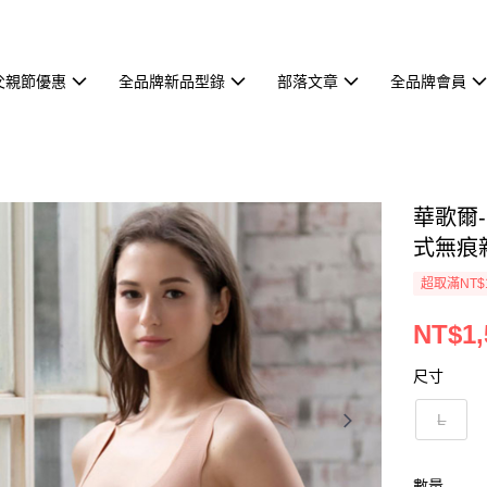
父親節優惠
全品牌新品型錄
部落文章
全品牌會員
華歌爾-
式無痕親
超取滿NT$
NT$1,
尺寸
L
數量