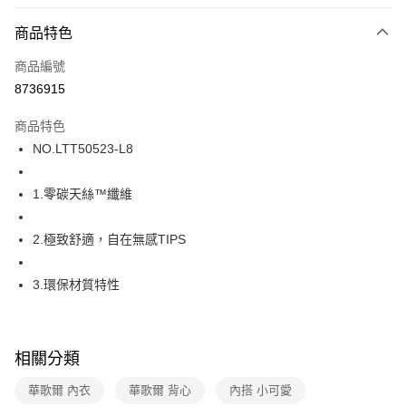
超商取貨付款
商品特色
LINE Pay
商品編號
街口支付
8736915
ATM付款
商品特色
運送方式
NO.LTT50523-L8
全家取貨付款
1.零碳天絲™纖維
每筆NT$80，滿NT$1,000(含以上)免運費
付款後全家取貨
2.極致舒適，自在無感TIPS
每筆NT$80，滿NT$1,000(含以上)免運費
3.環保材質特性
7-11取貨付款
每筆NT$80，滿NT$1,000(含以上)免運費
付款後7-11取貨
相關分類
每筆NT$80，滿NT$1,000(含以上)免運費
華歌爾 內衣
華歌爾 背心
內搭 小可愛