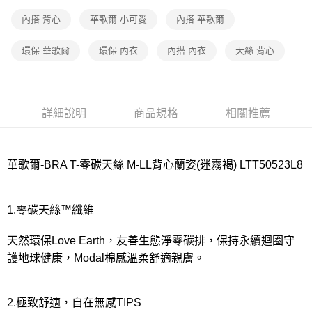
宅配
每筆NT$80，滿NT$1,000(含以上)免運費
內搭 背心
華歌爾 小可愛
內搭 華歌爾
離島
環保 華歌爾
環保 內衣
內搭 內衣
天絲 背心
每筆NT$220
付款後門市自取
每筆NT$80，滿NT$1,000(含以上)免運費
詳細說明
商品規格
相關推薦
華歌爾-BRA T-零碳天絲 M-LL背心蘭姿(迷霧褐) LTT50523L8
1.零碳天絲™纖維
天然環保Love Earth，友善生態淨零碳排，保持永續迴圈守
護地球健康，Modal棉感溫柔舒適親膚。
2.極致舒適，自在無感TIPS