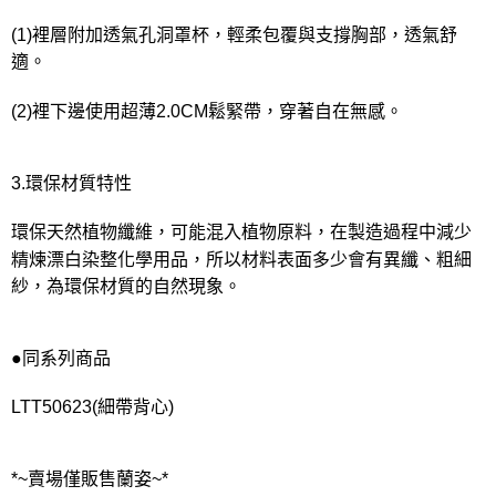
(1)裡層附加透氣孔洞罩杯，輕柔包覆與支撐胸部，透氣舒
適。
(2)裡下邊使用超薄2.0CM鬆緊帶，穿著自在無感。
3.環保材質特性
環保天然植物纖維，可能混入植物原料，在製造過程中減少
精煉漂白染整化學用品，所以材料表面多少會有異纖、粗細
紗，為環保材質的自然現象。
●同系列商品
LTT50623(細帶背心)
*~賣場僅販售蘭姿~*