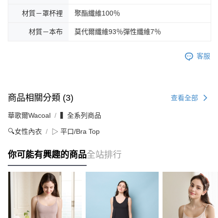
材質－罩杯裡
聚酯纖維100％
材質－本布
莫代爾纖維93％彈性纖維7％
客服
商品相關分類 (3)
查看全部
華歌爾Wacoal
▍全系列商品
🔍女性內衣
▷ 平口/Bra Top
你可能有興趣的商品
全站排行