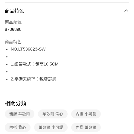
超商取貨付款
商品特色
LINE Pay
商品編號
街口支付
8736898
ATM付款
商品特色
運送方式
NO.LT536823-SW
全家取貨付款
1.細帶款式：領高10.5CM
每筆NT$80，滿NT$1,000(含以上)免運費
付款後全家取貨
2.零碳天絲™：親膚舒適
每筆NT$80，滿NT$1,000(含以上)免運費
7-11取貨付款
相關分類
每筆NT$80，滿NT$1,000(含以上)免運費
親膚 華歌爾
華歌爾 背心
內搭 小可愛
付款後7-11取貨
每筆NT$80，滿NT$1,000(含以上)免運費
內搭 背心
華歌爾 小可愛
內搭 華歌爾