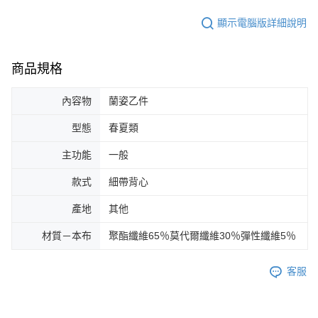
顯示電腦版詳細說明
商品規格
內容物
蘭姿乙件
型態
春夏類
主功能
一般
款式
細帶背心
產地
其他
材質－本布
聚酯纖維65％莫代爾纖維30％彈性纖維5％
客服