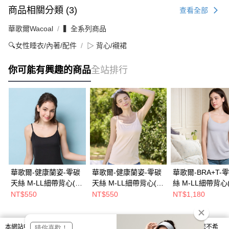
商品相關分類 (3)
查看全部
華歌爾Wacoal
▍全系列商品
🔍女性睡衣/內著/配件
▷ 背心/襯裙
你可能有興趣的商品
全站排行
華歌爾-健康蘭姿-零碳
華歌爾-健康蘭姿-零碳
華歌爾-BRA+T-
天絲 M-LL細帶背心(碳
天絲 M-LL細帶背心(柔
絲 M-LL細帶背心
黑色) LT536823BL
質膚) LT536823SB
灰) LTT50623FC
NT$550
NT$550
NT$1,180
本網站中使用 cookie，欲查詢有關本網站使用 cookie 方式之詳情，及若您不希