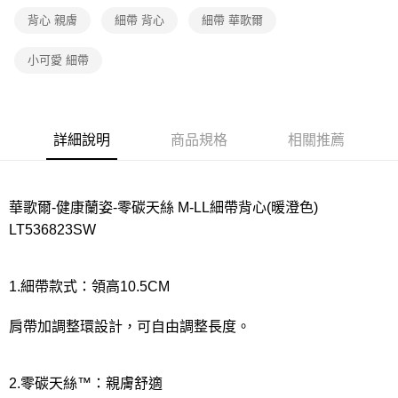
宅配
背心 親膚
細帶 背心
細帶 華歌爾
每筆NT$80，滿NT$1,000(含以上)免運費
離島
小可愛 細帶
每筆NT$220
付款後門市自取
每筆NT$80，滿NT$1,000(含以上)免運費
詳細說明
商品規格
相關推薦
華歌爾-健康蘭姿-零碳天絲 M-LL細帶背心(暖澄色)
LT536823SW
1.細帶款式：領高10.5CM
肩帶加調整環設計，可自由調整長度。
2.零碳天絲™：親膚舒適