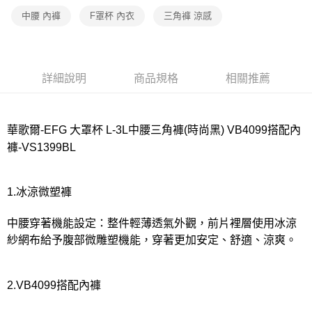
宅配
中腰 內褲
F罩杯 內衣
三角褲 涼感
每筆NT$80，滿NT$1,000(含以上)免運費
離島
每筆NT$220
詳細說明
商品規格
相關推薦
付款後門市自取
每筆NT$80，滿NT$1,000(含以上)免運費
華歌爾-EFG 大罩杯 L-3L中腰三角褲(時尚黑) VB4099搭配內
褲-VS1399BL
1.冰涼微塑褲
中腰穿著機能設定：整件輕薄透氣外觀，前片裡層使用冰涼
紗網布給予腹部微雕塑機能，穿著更加安定、舒適、涼爽。
2.VB4099搭配內褲