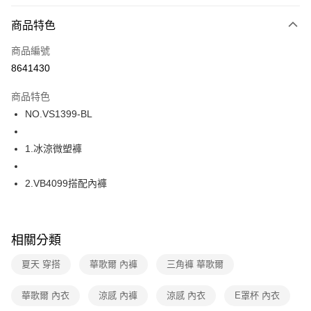
超商取貨付款
商品特色
LINE Pay
商品編號
街口支付
8641430
ATM付款
商品特色
運送方式
NO.VS1399-BL
全家取貨付款
1.冰涼微塑褲
每筆NT$80，滿NT$1,000(含以上)免運費
付款後全家取貨
2.VB4099搭配內褲
每筆NT$80，滿NT$1,000(含以上)免運費
7-11取貨付款
相關分類
每筆NT$80，滿NT$1,000(含以上)免運費
夏天 穿搭
華歌爾 內褲
三角褲 華歌爾
付款後7-11取貨
每筆NT$80，滿NT$1,000(含以上)免運費
華歌爾 內衣
涼感 內褲
涼感 內衣
E罩杯 內衣