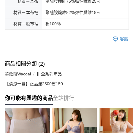
材質－本布
聚醯胺纖維75％彈性纖維25％
材質－本布裡
聚醯胺纖維82％彈性纖維18％
材質－股布裡
棉100％
客服
商品相關分類 (2)
華歌爾Wacoal
▍全系列商品
【清涼一夏】正品滿2500省150
你可能有興趣的商品
全站排行