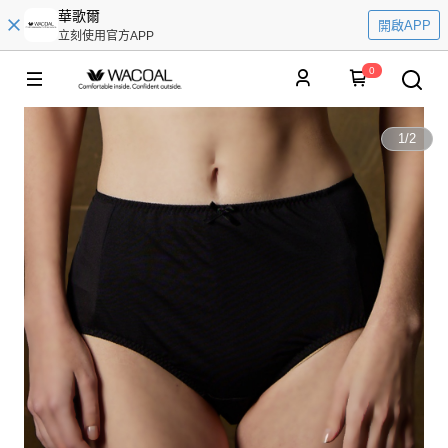
華歌爾
開啟APP
立刻使用官方APP
0
1
/
2