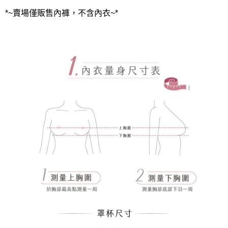
*~賣場僅販售內褲，不含內衣~*