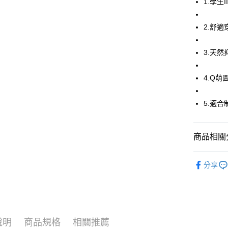
1.學生
全家取貨
2.舒
每筆NT$8
付款後全
3.天
每筆NT$8
4.Q萌
7-11取貨
每筆NT$8
5.適
付款後7-1
每筆NT$8
商品相關分
宅配
嬪婷BeenT
每筆NT$8
分享
🔍女性內
離島
嬪婷BeenT
每筆NT$2
【清涼一夏
付款後門
說明
商品規格
相關推薦
每筆NT$8