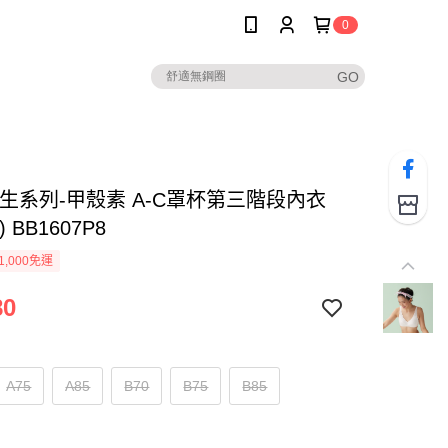
0
學生系列-甲殼素 A-C罩杯第三階段內衣
 BB1607P8
1,000免運
80
A75
A85
B70
B75
B85