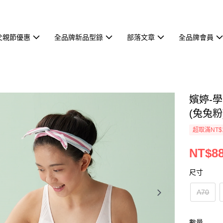
父親節優惠
全品牌新品型錄
部落文章
全品牌會員
嬪婷-
(兔兔粉)
超取滿NT$
NT$8
尺寸
A70
數量