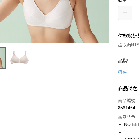
付款與運
超取滿NT$
付款方式
品牌
信用卡一
嬪婷
超商取貨
商品特色
LINE Pay
商品編號
街口支付
8561464
商品特色
ATM付款
NO.BB
運送方式