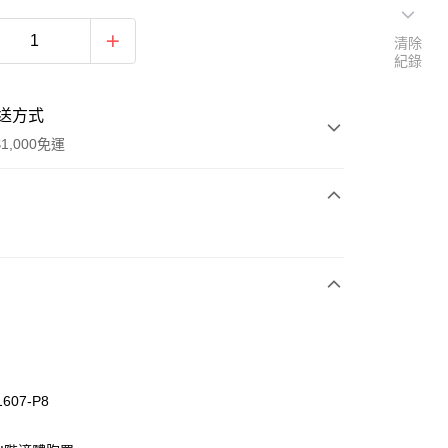
清除
紀錄
送方式
1,000免運
次付款
付款
1607-P8