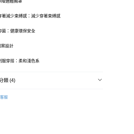
III階適體胸罩
付款
適穿著減少束縛感：減少穿著束縛感
0，滿NT$1,000(含以上)免運費
家取貨
然抑菌：健康環保安全
0，滿NT$1,000(含以上)免運費
圖案設計
付款
0，滿NT$1,000(含以上)免運費
合制服穿搭：柔和淺色系
1取貨
0，滿NT$1,000(含以上)免運費
類 (4)
een
▍成長Ⅲ階段
0，滿NT$1,000(含以上)免運費
客服
衣
▷ 學生內衣
een
▍全系列商品
20
】正品滿2500省150
市自取
0，滿NT$1,000(含以上)免運費