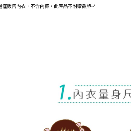
賣場僅販售內衣，不含內褲，此產品不附贈襯墊~*