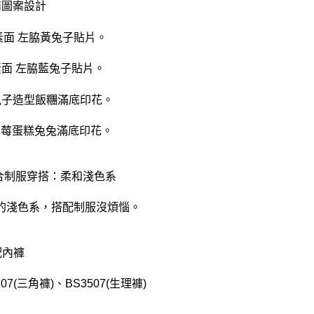
Q萌圖案設計
:素面 左脇黃兔子貼片。
:素面 左脇藍兔子貼片。
:兔子造型飯糰滿底印花。
:草莓蛋糕兔兔滿底印花。
適合制服穿搭：柔和淺色系
的淺色系，搭配制服沒煩惱。
配內褲
107(三角褲)、BS3507(生理褲)