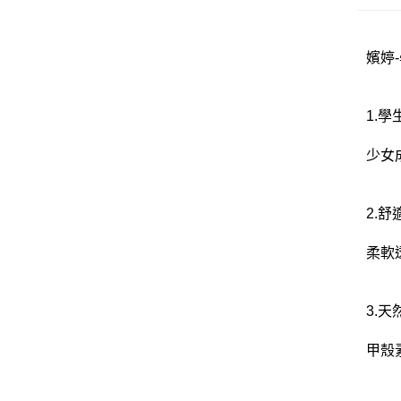
嬪婷-
1.學
少女
2.
柔軟
3.
甲殼