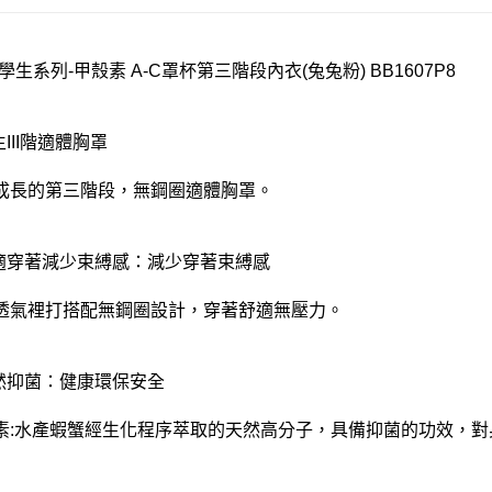
學生系列-甲殼素 A-C罩杯第三階段內衣(兔兔粉) BB1607P8
生III階適體胸罩
成長的第三階段，無鋼圈適體胸罩。
舒適穿著減少束縛感：減少穿著束縛感
透氣裡打搭配無鋼圈設計，穿著舒適無壓力。
天然抑菌：健康環保安全
素:水產蝦蟹經生化程序萃取的天然高分子，具備抑菌的功效，對