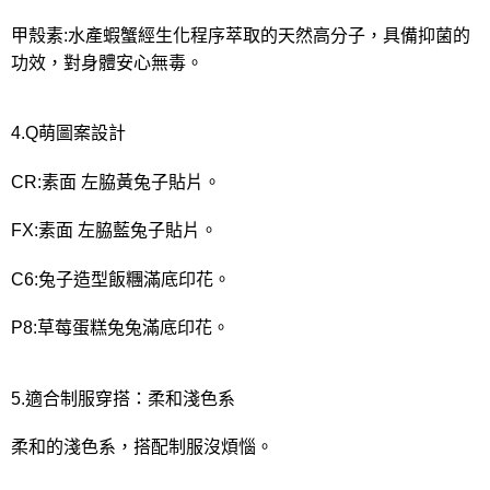
甲殼素:水產蝦蟹經生化程序萃取的天然高分子，具備抑菌的
功效，對身體安心無毒。
4.Q萌圖案設計
CR:素面 左脇黃兔子貼片。
FX:素面 左脇藍兔子貼片。
C6:兔子造型飯糰滿底印花。
P8:草莓蛋糕兔兔滿底印花。
5.適合制服穿搭：柔和淺色系
柔和的淺色系，搭配制服沒煩惱。