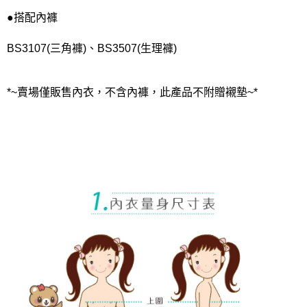
●搭配內褲
BS3107(三角褲)、BS3507(生理褲)
*~賣場僅販售內衣，不含內褲，此產品不附贈襯墊~*