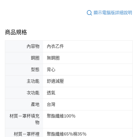
顯示電腦版詳細說明
商品規格
內容物
內衣乙件
鋼圈
無鋼圈
型態
背心
主功能
舒適減壓
次功能
透氣
產地
台灣
材質－罩杯填充
聚酯纖維100％
物
材質－罩杯裡
聚酯纖維65％棉35％