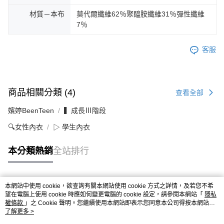
材質－本布
莫代爾纖維62％聚醯胺纖維31％彈性纖維
7％
客服
商品相關分類 (4)
查看全部
嬪婷BeenTeen
▍成長Ⅲ階段
🔍女性內衣
▷ 學生內衣
本分類熱銷
全站排行
本網站中使用 cookie，欲查詢有關本網站使用 cookie 方式之詳情，及若您不希
熱門標籤
望在電腦上使用 cookie 時應如何變更電腦的 cookie 設定，請參閱本網站「
隱私
權條款
」之 Cookie 聲明。您繼續使用本網站即表示您同意本公司得按本網站使
用條款之 Cookie 聲明使用 cookie。
了解更多 >