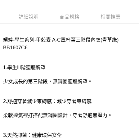
宅配
每筆NT$80，滿NT$1,000(含以上)免運費
詳細說明
商品規格
相關推薦
離島
每筆NT$220
嬪婷-學生系列-甲殼素 A-C罩杯第三階段內衣(青草綠)
付款後門市自取
BB1607C6
每筆NT$80，滿NT$1,000(含以上)免運費
1.學生III階適體胸罩
少女成長的第三階段，無鋼圈適體胸罩。
2.舒適穿著減少束縛感：減少穿著束縛感
柔軟透氣裡打搭配無鋼圈設計，穿著舒適無壓力。
3.天然抑菌：健康環保安全