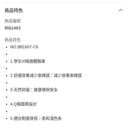
超商取貨付款
商品特色
LINE Pay
商品編號
街口支付
8561463
ATM付款
商品特色
運送方式
NO.BB1607-C6
全家取貨付款
1.學生III階適體胸罩
每筆NT$80，滿NT$1,000(含以上)免運費
付款後全家取貨
2.舒適穿著減少束縛感：減少穿著束縛感
每筆NT$80，滿NT$1,000(含以上)免運費
3.天然抑菌：健康環保安全
7-11取貨付款
每筆NT$80，滿NT$1,000(含以上)免運費
4.Q萌圖案設計
付款後7-11取貨
每筆NT$80，滿NT$1,000(含以上)免運費
5.適合制服穿搭：柔和淺色系