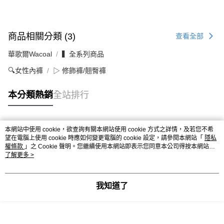
商品相關分類 (3)
查看全部
華歌爾Wacoal
▍全系列商品
🔍女性內褲
▷ 修飾褲/翹臀褲
本分類熱銷
全站排行
本網站中使用 cookie，欲查詢有關本網站使用 cookie 方式之詳情，及若您不希
熱門標籤
望在電腦上使用 cookie 時應如何變更電腦的 cookie 設定，請參閱本網站「
隱私
權條款
」之 Cookie 聲明。您繼續使用本網站即表示您同意本公司得按本網站使
用條款之 Cookie 聲明使用 cookie。
了解更多 >
我知道了