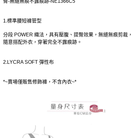
宅配
臀-無縫無痕不露痕跡-NE1366C5
每筆NT$80，滿NT$1,000(含以上)免運費
離島
1.標準腰短褲管型
每筆NT$220
分段 POWER 織法，具有壓腹、提臀效果，無縫無痕剪裁，
付款後門市自取
隨意搭配外衣，穿著完全不露痕跡。
每筆NT$80，滿NT$1,000(含以上)免運費
2.LYCRA SOFT 彈性布
*~賣場僅販售修飾褲，不含內衣~*