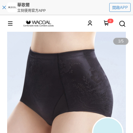
華歌爾
開啟APP
立刻使用官方APP
0
1
/
5