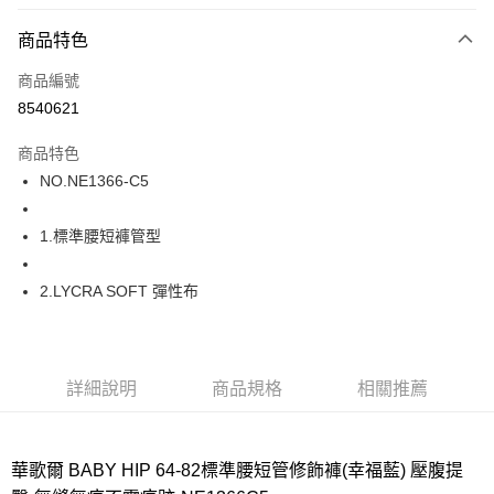
超商取貨付款
商品特色
LINE Pay
商品編號
街口支付
8540621
ATM付款
商品特色
運送方式
NO.NE1366-C5
全家取貨付款
1.標準腰短褲管型
每筆NT$80，滿NT$1,000(含以上)免運費
付款後全家取貨
2.LYCRA SOFT 彈性布
每筆NT$80，滿NT$1,000(含以上)免運費
7-11取貨付款
每筆NT$80，滿NT$1,000(含以上)免運費
詳細說明
商品規格
相關推薦
付款後7-11取貨
每筆NT$80，滿NT$1,000(含以上)免運費
華歌爾 BABY HIP 64-82標準腰短管修飾褲(幸福藍) 壓腹提