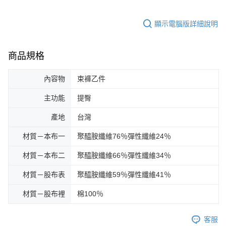
顯示電腦版詳細說明
商品規格
內容物
束褲乙件
主功能
提臀
產地
台灣
材質－本布一
聚醯胺纖維76％彈性纖維24％
材質－本布二
聚醯胺纖維66％彈性纖維34％
材質－股布表
聚醯胺纖維59％彈性纖維41％
材質－股布裡
棉100％
客服